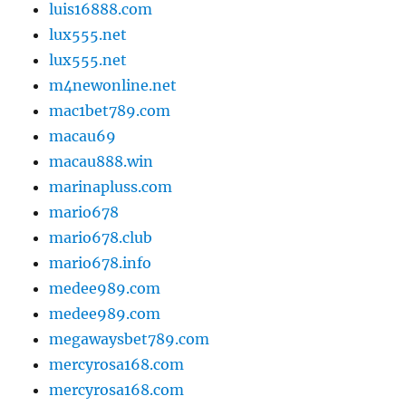
luis16888.com
lux555.net
lux555.net
m4newonline.net
mac1bet789.com
macau69
macau888.win
marinapluss.com
mario678
mario678.club
mario678.info
medee989.com
medee989.com
megawaysbet789.com
mercyrosa168.com
mercyrosa168.com