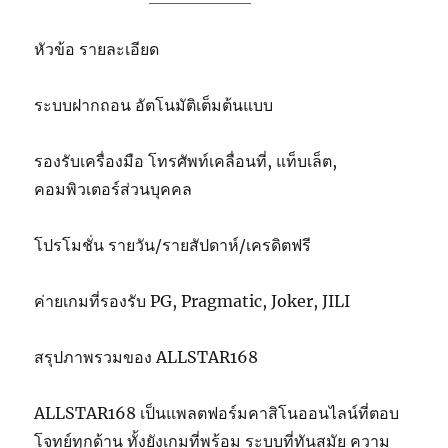
หัวข้อ รายละเอียด
ระบบฝากถอน อัตโนมัติเต็มต้นแบบ
รองรับเครื่องมือ โทรศัพท์เคลื่อนที่, แท็บเล็ต,
คอมพิวเตอร์ส่วนบุคคล
โปรโมชั่น รายวัน/รายสัปดาห์/เครดิตฟรี
ค่ายเกมที่รองรับ PG, Pragmatic, Joker, JILI
สรุปภาพรวมของ ALLSTAR168
ALLSTAR168 เป็นแพลตฟอร์มคาสิโนออนไลน์ที่ตอบ
โจทย์ทุกด้าน ทั้งยังเกมที่พร้อม ระบบที่ทันสมัย ความ