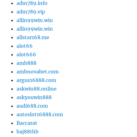
adm789.info
adm789.vip
allin99win.win
allin99win.win
allstar168.me
alot66
alot666
amb888
ambnovabet.com
argus16888.com
askwin88.online
askyouwin888
audi688.com
autoslot16888.com
Baccarat
baj88thb