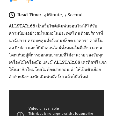
Read Time:
3 Minute, 3 Second
ALLSTAR168 เป็นเว็บไซต์เดิมพันออนไลน์ที่ได้รับ
ความนิยมอย่างสม่ำเสมอในประเทศไทย ด้วยบริการที่
นานัปการ ครอบคลุมทั้งยังเกมสล็อต บาคาร่า คาสิโน
สด ยิงปลา และก็กีฬาออนไลน์ทั้งหมดในที่เดียว ความ
โดดเด่นอยู่ที่การออกแบบระบบที่ใช้งานง่าย รองรับทุก
เครื่องไม้เครื่องมือ และมี ALLSTAR168 เครดิตฟรี แจก
ให้สมาชิกใหม่โดยไม่ต้องฝากก่อน ทำให้เป็นตัวเลือก
ลำดับหนึ่งของนักเดิมพันมือโปรแล้วก็มือใหม่