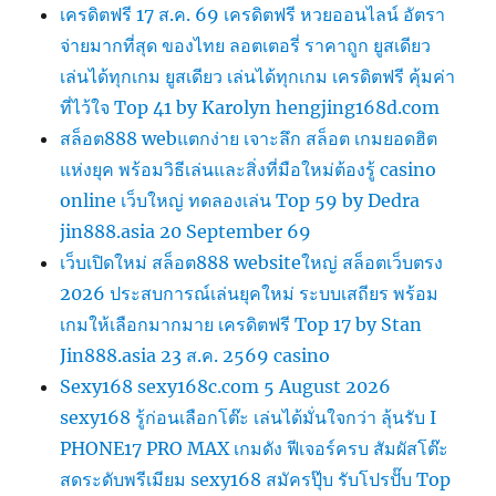
เครดิตฟรี 17 ส.ค. 69 เครดิตฟรี หวยออนไลน์ อัตรา
จ่ายมากที่สุด ของไทย ลอตเตอรี่ ราคาถูก ยูสเดียว
เล่นได้ทุกเกม ยูสเดียว เล่นได้ทุกเกม เครดิตฟรี คุ้มค่า
ที่ไว้ใจ Top 41 by Karolyn hengjing168d.com
สล็อต888 webแตกง่าย เจาะลึก สล็อต เกมยอดฮิต
แห่งยุค พร้อมวิธีเล่นและสิ่งที่มือใหม่ต้องรู้ casino
online เว็บใหญ่ ทดลองเล่น Top 59 by Dedra
jin888.asia 20 September 69
เว็บเปิดใหม่ สล็อต888 websiteใหญ่ สล็อตเว็บตรง
2026 ประสบการณ์เล่นยุคใหม่ ระบบเสถียร พร้อม
เกมให้เลือกมากมาย เครดิตฟรี Top 17 by Stan
Jin888.asia 23 ส.ค. 2569 casino
Sexy168 sexy168c.com 5 August 2026
sexy168 รู้ก่อนเลือกโต๊ะ เล่นได้มั่นใจกว่า ลุ้นรับ I
PHONE17 PRO MAX เกมดัง ฟีเจอร์ครบ สัมผัสโต๊ะ
สดระดับพรีเมียม sexy168 สมัครปุ๊บ รับโปรปั๊บ Top