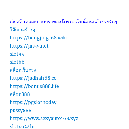
เว็บสล็อตและบาคาร่าของโครตดีเว็บนี้เล่นแล้วรวยจัดๆ
โจ๊กเกอร์123
https://hengjing168.wiki
https://jin55.net
slot99
slot66
สล็อตเว็บตรง
https://judhai168.co
https://bonus888.life
สล็อต888
https://pgslot.today
pussy888
https://www.sexyauto168.xyz
slotxo24hr