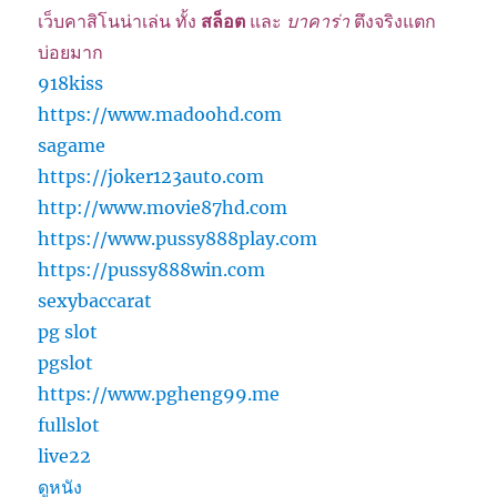
เว็บคาสิโนน่าเล่น ทั้ง
สล็อต
และ
บาคาร่า
ตึงจริงแตก
บ่อยมาก
918kiss
https://www.madoohd.com
sagame
https://joker123auto.com
http://www.movie87hd.com
https://www.pussy888play.com
https://pussy888win.com
sexybaccarat
pg slot
pgslot
https://www.pgheng99.me
fullslot
live22
ดูหนัง