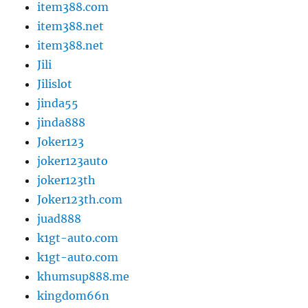
item388.com
item388.net
item388.net
Jili
Jilislot
jinda55
jinda888
Joker123
joker123auto
joker123th
Joker123th.com
juad888
k1gt-auto.com
k1gt-auto.com
khumsup888.me
kingdom66n