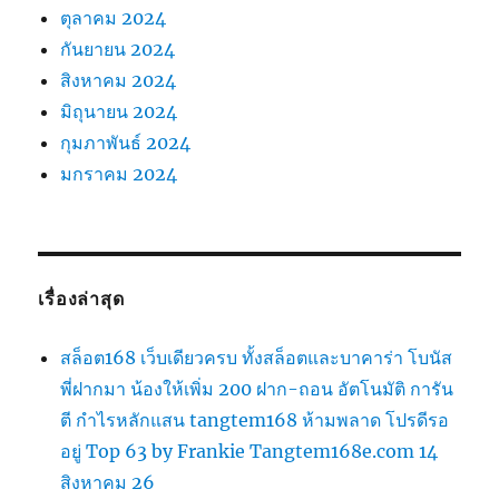
ตุลาคม 2024
กันยายน 2024
สิงหาคม 2024
มิถุนายน 2024
กุมภาพันธ์ 2024
มกราคม 2024
เรื่องล่าสุด
สล็อต168 เว็บเดียวครบ ทั้งสล็อตและบาคาร่า โบนัส
พี่ฝากมา น้องให้เพิ่ม 200 ฝาก-ถอน อัตโนมัติ การัน
ตี กำไรหลักแสน tangtem168 ห้ามพลาด โปรดีรอ
อยู่ Top 63 by Frankie Tangtem168e.com 14
สิงหาคม 26