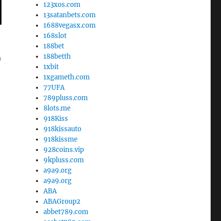
123xos.com
13satanbets.com
1688vegasx.com
168slot
188bet
188betth
ง
1xbit
1xgameth.com
77UFA
789pluss.com
8lots.me
918Kiss
918kissauto
918kissme
928coins.vip
9kpluss.com
a9a9.org
a9a9.org
ABA
ABAGroup2
abbet789.com