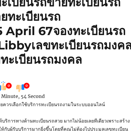
ะเบียนรถขายทะเบียนรถ
ยทะเบียนรถ
April 67จองทะเบียนรถ
 Libbyเลขทะเบียนรถมงค
ขทะเบียนรถมงคล
0
0
 Minute, 54 Second
ยควรเลือกใช้บริการทะเบียนรถงามในระบบออนไลน์
ผู้ให้บริการทางด้านทะเบียนรถสวย มากไม่น้อยเลยทีเดียวเพราะสร้าง
ับผู้รับบริการมากยิ่งขึ้นโดยที่คุณไม่ต้องไปประมูลเลขทะเบียน