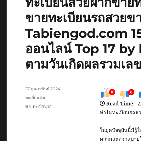
ทะเบียนสวยฝากขายท
ขายทะเบียนรถสวยขา
Tabiengod.com 15 
ออนไลน์ Top 17 by
ตามวันเกิดผลรวมเล
เขียน
27 กุมภาพันธ์ 2024
0
0
เมื่อ
หมวด
ทะเบียนสวย
Read Time:
4
หมู่
ป้าย
ขายทะเบียนรถ
ทำไมทะเบียนรถสว
กำกับ
ในยุคปัจจุบันนี้มี
ความสะดวกสบายให้ก