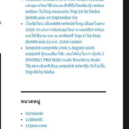
แห่งยุค พร้อมวิธีเล่นและสิ่งที่มือใหม่ต้องรู้ casino
online เว็บใหญ่ ทดลองเล่น Top 59 by Dedra
jin888.asia 20 September 69
ย
เว็บเปิดใหม่ สล็อต888 websiteใหญ่ สล็อตเว็บตรง
ง
2026 ประสบการณ์เล่นยุคใหม่ ระบบเสถียร พร้อม
เกมให้เลือกมากมาย เครดิตฟรี Top 17 by Stan
Jin888.asia 23 ส.ค. 2569 casino
Sexy168 sexy168c.com 5 August 2026
sexy168 รู้ก่อนเลือกโต๊ะ เล่นได้มั่นใจกว่า ลุ้นรับ I
PHONE17 PRO MAX เกมดัง ฟีเจอร์ครบ สัมผัส
โต๊ะสดระดับพรีเมียม sexy168 สมัครปุ๊บ รับโปรปั๊บ
Top 88 by Kisha
หมวดหมู่
037movie
123lionth
123xos.com