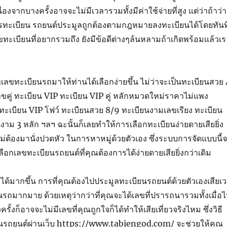
่องจากบางครั้งอาจจะไม่มีเวลารวมทั้งมีค่าใช้จ่ายที่สูง แต่ว่าถ้าว่า
การทะเบียน รถยนต์ประมูลถูกต้องตามกฎหมายลงทะเบียนได้โดยทันท
ขทะเบียนที่อยากรวมถึง ยังมีข้อดีต่างๆล้นหลามถ้าเกิดพร้อมแล้วเร
เลขทะเบียนรถมาให้ท่านได้เลือกง่ายขึ้น ไม่ว่าจะเป็นทะเบียนสวย 
ขคู่ ทะเบียน VIP ทะเบียน VIP คู่ หลักหมวดใหม่ราคาไม่แพง
ะเบียน VIP โฟว์ ทะเบียนสวย 8/9 ทะเบียนงามเลขเรียง ทะเบียน
งาม 3 หลัก ฯลฯ ฉะนั้นก็เลยทำให้การเลือกทะเบียนง่ายดายเสียยิ่ง
ไม่ต้องมานั่งปวดหัว ในการหาหมู่ด้วยตัวเอง ซึ่งระบบการจัดแบบนี้
อกเลขทะเบียนรถยนต์ที่คุณต้องการได้ง่ายดายเสียยิ่งกว่าเดิม
ได้มากขึ้น การที่คุณต้องไปประมูลทะเบียนรถยนต์ด้วยตัวเองเสียเว
รถมากมาย ด้วยเหตุว่ากว่าที่คุณจะได้เลขที่ปรารถนารวมทั้งเมื่อ
ั้งก็อาจจะไม่มีเลขที่คุณถูกใจก็ได้ทำให้เสียเที่ยวจริงไหม ซึ่งวิธี
ยนรถยนต์ผ่านเว็บ https://www.tabiengod.com/ จะช่วยให้คุณ