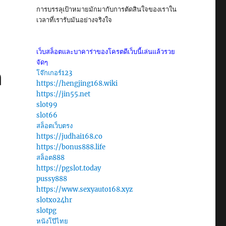
การบรรลุเป้าหมายมักมากับการตัดสินใจของเราใน
เวลาที่เรารับมันอย่างจริงใจ
เว็บสล็อตและบาคาร่าของโครตดีเว็บนี้เล่นแล้วรวย
จัดๆ
ล
โจ๊กเกอร์123
https://hengjing168.wiki
https://jin55.net
slot99
slot66
สล็อตเว็บตรง
https://judhai168.co
https://bonus888.life
สล็อต888
https://pgslot.today
pussy888
https://www.sexyauto168.xyz
slotxo24hr
slotpg
หนังโป๊ไทย