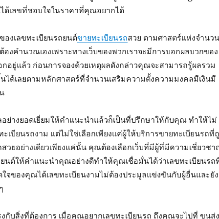
ได้เลขที่ชอบใจในราคาที่คุณอยากได้
ของเลขทะเบียนรถยนต์
ขายทะเบียนรถ
สวย ตามศาสตร์แห่งจำนว
ณไม่ต้องคำนวณเองเพราะทางเว็บของพวกเราจะมีการบอกผลบวกของ
ือกอยู่แล้ว ก่อนการจองด้วยเหตุผลดังกล่าวคุณจะสามารถรู้ผลรวม
ิ้นได้เลยตามหลักศาสตร์ที่จำนวนเสริมความตั้งความมงคลมีเงินมี
ืน
อย่างยอดเยี่ยมให้คำแนะนำแล้วก็เป็นที่ปรึกษาให้กับคุณ ทำให้ไม่
ทะเบียนรถงาม แต่ไม่ใช่เลือกเพียงแค่ผู้ให้บริการขายทะเบียนรถที่ถ
อย่างเดียวเพียงแค่นั้น คุณต้องเลือกเว็บที่มีผู้ที่มีความเชี่ยวชา
นต์ให้คำแนะนำคุณอย่างดีทำให้คุณเชื่อมั่นได้ว่าเลขทะเบียนรถที
ิตใจของคุณได้เลขทะเบียนงามไม่ต้องประมูลแข่งขันกับผู้อื่นและยัง
ดๆ
รงกับสิ่งที่ต้องการ เมื่อคุณอยากเลขทะเบียนรถ ถึงคุณจะไปที่ ขนส่