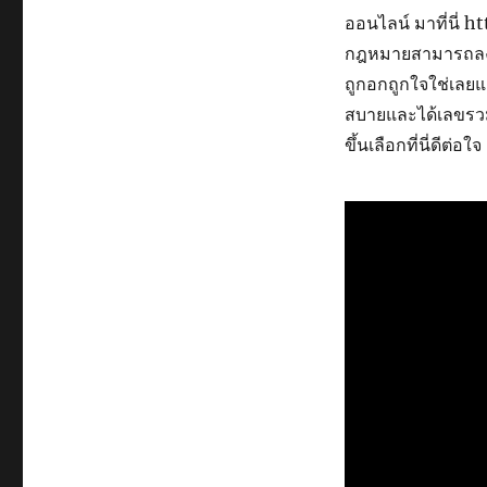
ออนไลน์ มาที่นี่
กฎหมายสามารถลงทะเ
ถูกอกถูกใจใช่เลยแ
สบายและได้เลขรวมท
ขึ้นเลือกที่นี่ดีต่อใจ