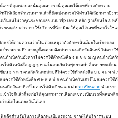
้เลขที่คุณชอบฉะนั้นคุณมาตรงนี้ คุณจะได้เลขที่ตรงกับความ
่ามีให้เลือกจำนวนมากแล้วก็ยังแบ่งหมวดให้ท่านได้เลือกมากยิ่งกว
กันแน่ไม่ว่าคุณจะชอบเลขแบบ vip เลข 2 หลัก 3 หลักหรือ 4 หล
 ด้วยเหตุดังกล่าวการใช้บริการที่นี่จะมีผลให้คุณได้เลขที่ชอบใจใช่เ
ักษรได้ตามความจำเป็น ด้วยเหตุว่าตัวอักษรนั้นมีผลในเรื่องของ
่ำรวยรวมถึง สายมูทั้งหลาย ดังเช่นว่า คนเกิดวันจันทร์ ไม่ควรใช
ง คนกำเนิดวันอังคารไม่ควรใช้ตัวหนังสือ จ ฉ ช ซ ฌ ญ คนกำเนิดวั
วรใช้ตัวหนังสือ ฎ ฏ ฐ ท ฒในคนเกิดวันพุธยามค่ำคืนขายทะเบียน
ขียน ย ร ล ว คนเกิดวันพฤหัสบดีไม่ควรใช้ตัวหนังสือ บ ป ผ ฝ พ ฟ 
ม่สมควรใช้ตัวหนังสือ ศ ษ ส ห ฬ ฮ คนกำเนิดวันเสาร์ไม่สมควรใช้ตั
คนเกิดวันอาทิตย์ไม่ควรใช้ตัวเขียน ฉ ผ ฝ ฟ
ทะเบียนสวย
ฬ เพราะ
ละเข้าใจดีแล้วก็จะก่อให้คุณสามารถเลือกเลขทะเบียนรถที่หลบหลี
กำเนิดในแต่ละวันได้เลย
ทคนิคดีๆสำหรับในการเลือกทะเบียนรถงาม จากผู้ให้บริการระบบ