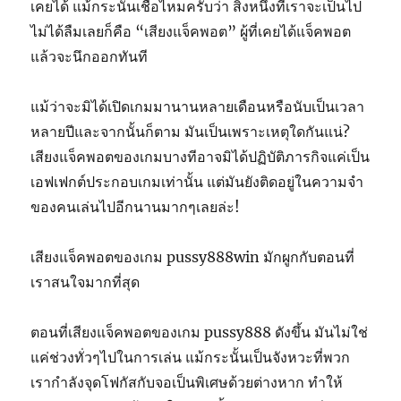
เคยได้ แม้กระนั้นเชื่อไหมครับว่า สิ่งหนึ่งที่เราจะเป็นไป
ไม่ได้ลืมเลยก็คือ “เสียงแจ็คพอต” ผู้ที่เคยได้แจ็คพอต
แล้วจะนึกออกทันที
แม้ว่าจะมิได้เปิดเกมมานานหลายเดือนหรือนับเป็นเวลา
หลายปีและจากนั้นก็ตาม มันเป็นเพราะเหตุใดกันแน่?
เสียงแจ็คพอตของเกมบางทีอาจมิได้ปฏิบัติภารกิจแค่เป็น
เอฟเฟกต์ประกอบเกมเท่านั้น แต่มันยังติดอยู่ในความจำ
ของคนเล่นไปอีกนานมากๆเลยล่ะ!
เสียงแจ็คพอตของเกม pussy888win มักผูกกับตอนที่
เราสนใจมากที่สุด
ตอนที่เสียงแจ็คพอตของเกม pussy888 ดังขึ้น มันไม่ใช่
แค่ช่วงทั่วๆไปในการเล่น แม้กระนั้นเป็นจังหวะที่พวก
เรากำลังจุดโฟกัสกับจอเป็นพิเศษด้วยต่างหาก ทำให้