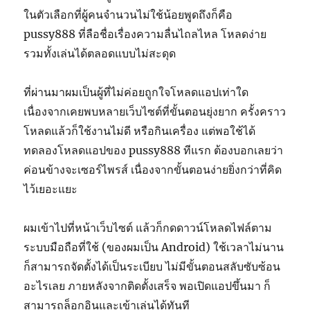
ในตัวเลือกที่ผู้คนจำนวนไม่ใช้น้อยพูดถึงก็คือ
pussy888 ที่ลือชื่อเรื่องความลื่นไถลไหล โหลดง่าย
รวมทั้งเล่นได้ตลอดแบบไม่สะดุด
ที่ผ่านมาผมเป็นผู้ที่ไม่ค่อยถูกใจโหลดแอปเท่าใด
เนื่องจากเคยพบหลายเว็บไซต์ที่ขั้นตอนยุ่งยาก ครั้งคราว
โหลดแล้วก็ใช้งานไม่ดี หรือกินเครื่อง แต่พอใช้ได้
ทดลองโหลดแอปของ pussy888 ทีแรก ต้องบอกเลยว่า
ค่อนข้างจะเซอร์ไพรส์ เนื่องจากขั้นตอนง่ายยิ่งกว่าที่คิด
ไว้เยอะแยะ
ผมเข้าไปที่หน้าเว็บไซต์ แล้วก็กดดาวน์โหลดไฟล์ตาม
ระบบมือถือที่ใช้ (ของผมเป็น Android) ใช้เวลาไม่นาน
ก็สามารถจัดตั้งได้เป็นระเบียบ ไม่มีขั้นตอนสลับซับซ้อน
อะไรเลย ภายหลังจากติดตั้งเสร็จ พอเปิดแอปขึ้นมา ก็
สามารถล็อกอินและเข้าเล่นได้ทันที