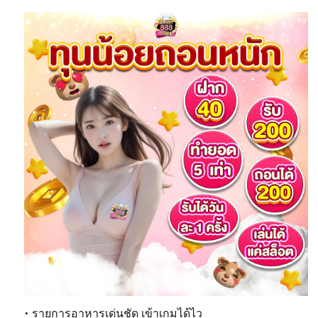
• รายการอาหารเด่นชัด เข้าเกมได้ไว