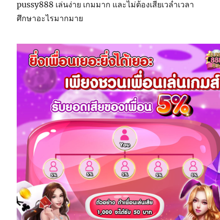
pussy888 เล่นง่าย เกมมาก และไม่ต้องเสียเวล่ำเวลา
ศึกษาอะไรมากมาย