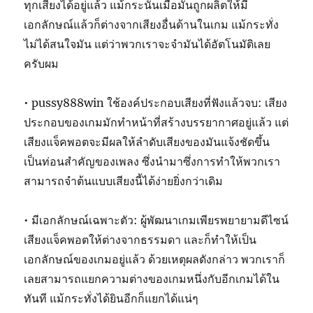
ทุกเสียงได้อยู่แล้ว แม้กระนั้นเมื่อมันถูกผลิตให้มี
เอกลักษณ์แล้วก็ต่างจากเสียงอื่นด้านในเกม แม้กระทั่ง
ไม่ได้สนใจมัน แต่ว่าพวกเราจะจำมันได้อัตโนมัติเลย
ครับผม
• pussy888win ใช้องค์ประกอบเสียงที่ฟังแล้วจบ: เสียง
ประกอบของเกมมักทำหน้าที่สร้างบรรยากาศอยู่แล้ว แต่
เสียงแจ็คพอตจะมีผลให้ลำดับเสียงของมันแจ้งชัดขึ้น
เป็นท่อนสำคัญของเพลง ซึ่งนำมาซึ่งการทำให้พวกเรา
สามารถจำต้นแบบเสียงนี้ได้ง่ายยิ่งกว่าเดิม
• มีเอกลักษณ์เฉพาะตัว: ผู้พัฒนาเกมเพียรพยายามดีไซน์
เสียงแจ็คพอตให้ต่างจากธรรมดา และก็ทำให้เป็น
เอกลักษณ์ของเกมอยู่แล้ว ด้วยเหตุผลดังกล่าว พวกเราก็
เลยสามารถแยกความต่างของเกมหนึ่งกับอีกเกมได้ใน
ทันที แม้กระทั่งได้ยินอีกก็แยกได้แน่ๆ