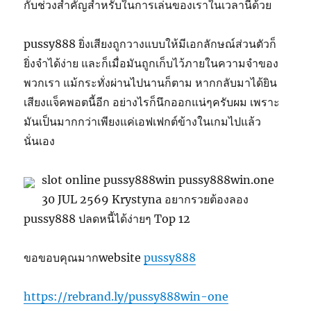
กับช่วงสำคัญสำหรับในการเล่นของเราในเวลานี้ด้วย
pussy888 ยิ่งเสียงถูกวางแบบให้มีเอกลักษณ์ส่วนตัวก็
ยิ่งจำได้ง่าย และก็เมื่อมันถูกเก็บไว้ภายในความจำของ
พวกเรา แม้กระทั่งผ่านไปนานก็ตาม หากกลับมาได้ยิน
เสียงแจ็คพอตนี้อีก อย่างไรก็นึกออกแน่ๆครับผม เพราะ
มันเป็นมากกว่าเพียงแค่เอฟเฟกต์ข้างในเกมไปแล้ว
นั่นเอง
slot online pussy888win pussy888win.one
30 JUL 2569 Krystyna อยากรวยต้องลอง
pussy888 ปลดหนี้ได้ง่ายๆ Top 12
ขอขอบคุณมากwebsite
pussy888
https://rebrand.ly/pussy888win-one