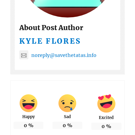
About Post Author
KYLE FLORES
noreply@savethetatas.info
Happy
Sad
Excited
0
%
0
%
0
%