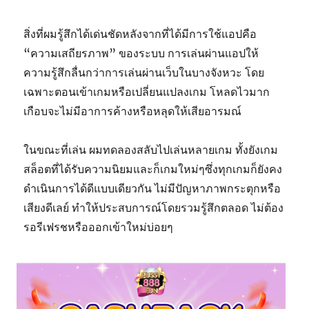
สิ่งที่ผมรู้สึกได้เด่นชัดหลังจากที่ได้มีการใช้แอปคือ
“ความเสถียรภาพ” ของระบบ การเล่นผ่านแอปให้
ความรู้สึกลื่นกว่าการเล่นผ่านเว็บในบางจังหวะ โดย
เฉพาะตอนเข้าเกมหรือเปลี่ยนแปลงเกม โหลดไวมาก
เกือบจะไม่มีอาการค้างหรือหลุดให้เสียอารมณ์
ในขณะที่เล่น ผมทดลองสลับไปเล่นหลายเกม ทั้งยังเกม
สล็อตที่ได้รับความนิยมและก็เกมใหม่ๆซึ่งทุกเกมก็ยังคง
ดำเนินการได้ดีแบบเดียวกัน ไม่มีปัญหาภาพกระตุกหรือ
เสียงดีเลย์ ทำให้ประสบการณ์โดยรวมรู้สึกตลอด ไม่ต้อง
รอรีเฟรชหรือออกเข้าใหม่บ่อยๆ