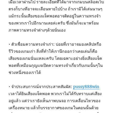
เมื่อเวลาผ่านไป รายละเอียดที่ได้มาจากเกมบนสล็อตเว็บ
ตรงก็บางทีอาจจะเลือนหายไปบ้าง ถ้าเรามิได้เล่นนานๆ
แม้กระนั้นเสียงของแจ็คพอตอาจติดอยู่ในความทรงจำ
ของพวกเราไปอีกนานเลยล่ะครับ ซึ่งมันก็จะมาพร้อม
ภาพความทรงจำต่างๆด้วยนั่นเอง
• ตัวเชื่อมความทรงจำเก่า: บ่อยที่เราอาจมองคลิปหรือ
รีวิวของเกมเก่า สิ่งที่ทำให้เรานึกออกว่าเคยเล่นก็คือ
เสียงของเกมนั่นแหละครับ โดยเฉพาะอย่างยิ่งเสียงแจ็ค
พอตที่เหมือนกุญแจเปิดความทรงจำเกี่ยวกับเกมนั้นๆใน
ช่วงหนึ่งของเราได้
• จำประสบการณ์จากประสาทสัมผัส:
pussy888win
เวลาได้ยินเสียงแจ็คพอต พวกเราไม่ได้รับทราบแค่เสียง
อยู่แล้ว แต่ว่าเรายังเห็นภาพบนจอ การเคลื่อนไหวของ
เครื่องหมาย แล้วก็บรรยากาศของเกมในตอนนั้นด้วย