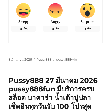
Sleepy
Angry
Surprise
0
%
0
%
0
%
…
เขียน
หมวด
ป้าย
8 มิถุนายน 2026
Pussy888
pussy888win
เมื่อ
หมู่
กำกับ
Pussy888 27 มีนาคม 2026
pussy888fun มีบริการครบ
สล็อต บาคาร่า น้ำเต้าปูปลา
เช็คอินทุกวันรับ 100 โปรสุด