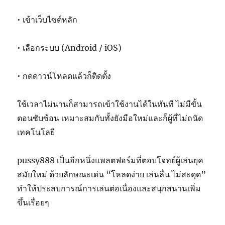
• เข้าเว็บไซต์หลัก
• เลือกระบบ (Android / iOS)
• กดดาวน์โหลดแล้วก็ติดตั้ง
ใช้เวลาไม่นานก็สามารถเข้าใช้งานได้ในทันที ไม่มีขั้น
ตอนซับซ้อน เหมาะสมกับทั้งยังมือใหม่และก็ผู้ที่ไม่ถนัด
เทคโนโลยี
pussy888 เป็นอีกหนึ่งแพลตฟอร์มที่ตอบโจทย์ผู้เล่นยุค
สมัยใหม่ ด้วยลักษณะเด่น “โหลดง่าย เล่นลื่น ไม่สะดุด”
ทำให้ประสบการณ์การเล่นต่อเนื่องและสนุกสนานเพิ่ม
ขึ้นเรื่อยๆ