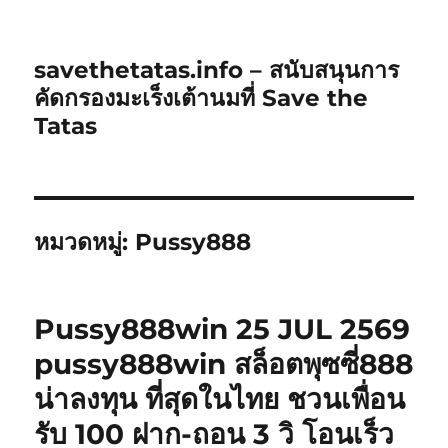
savethetatas.info – สนับสนุนการ
คัดกรองมะเร็งเต้านมที่ Save the
Tatas
หมวดหมู่:
Pussy888
Pussy888win 25 JUL 2569
pussy888win สล็อตพุซซี่888
น่าลงทุน ที่สุดในไทย ชวนเพื่อน
รับ 100 ฝาก-ถอน 3 วิ โอนเร็ว