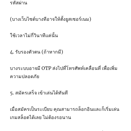
รหัสผ่าน
(บางเว็บไซต์บางทีอาจให้ตั้งยูสเซอร์เนม)
ใช้เวลาไม่กี่วินาทีแค่นั้น
4. รับรองตัวตน (ถ้าหากมี)
บางระบบอาจมี OTP ส่งไปที่โทรศัพท์เคลื่อนที่ เพื่อเพิ่ม
ความปลอดภัย
5. สมัครเสร็จ เข้าเล่นได้ทันที
เมื่อสมัครเป็นระเบียบ คุณสามารถล็อกอินและก็เริ่มเล่น
เกมสล็อตได้เลย ไม่ต้องรอนาน