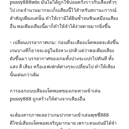
pussy888win มันไม่ได้ถูกใช้บ่อยครั้งราวกับเสียงทั่วๆ
ไป เกมจำนวนมากจะเก็บเสียงนี้ไว้สำหรับสถานะการณ์
สำคัญเพียงแค่นั้น ทำให้เรามิได้ยินซ้ำจนชินเสมือนเสียง
อื่น พอเพียงเสียงนี้มาก็ทำให้จำได้ง่ายดายมากยิ่งขึ้น
• เปลี่ยนบรรยากาศเกม: ก่อนที่จะเสียงแจ็คพอตจะดังขึ้น
เกมบางทีก็อาจจะอยู่ในจังหวะปกติ แต่ว่าพอเพียงเสียง
ดังขึ้นมา บรรยากาศของเกมทั้งปวงจะแปรไปทันที ทั้ง
แสง สี เสียง หรือเอฟเฟกต์ต่างๆจะเปลี่ยนไป ทำให้เสียง
นั้นเด่นกว่าเดิม
การออกแบบเสียงแจ็คพอตของเกมทางเข้าเล่น
pussy888 ถูกสร้างให้ต่างจากเสียงอื่น
จะต้องสารภาพเลยว่าเกมปากทางเข้าเล่นพุซซี่888
ดีไซน์เสียงแจ็คพอตเจริญมากมาย เพราะคนเล่นมิได้จำ