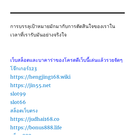
การบรรลุเป้าหมายมักมากับการตัดสินใจของเราใน
เวลาที่เรารับมันอย่างจริงใจ
เว็บสล็อตและบาคาร่าของโครตดีเว็บนี้เล่นแล้วรวยจัดๆ
โจ๊กเกอร์123
https://hengjing168.wiki
https://jin55.net
slot99
slot66
สล็อตเว็บตรง
https://judhai168.co
https://bonus888.life