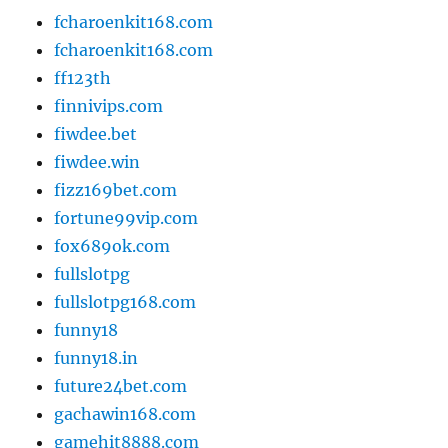
fcharoenkit168.com
fcharoenkit168.com
ff123th
finnivips.com
fiwdee.bet
fiwdee.win
fizz169bet.com
fortune99vip.com
fox689ok.com
fullslotpg
fullslotpg168.com
funny18
funny18.in
future24bet.com
gachawin168.com
gamehit8888.com