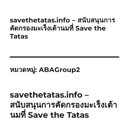
savethetatas.info – สนับสนุนการ
คัดกรองมะเร็งเต้านมที่ Save the
Tatas
หมวดหมู่:
ABAGroup2
savethetatas.info –
สนับสนุนการคัดกรองมะเร็งเต้า
นมที่ Save the Tatas