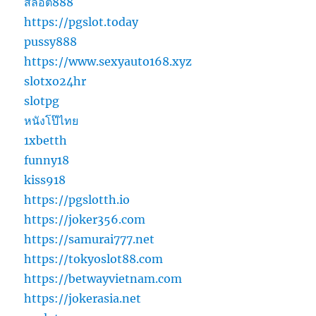
สล็อต888
https://pgslot.today
pussy888
https://www.sexyauto168.xyz
slotxo24hr
slotpg
หนังโป๊ไทย
1xbetth
funny18
kiss918
https://pgslotth.io
https://joker356.com
https://samurai777.net
https://tokyoslot88.com
https://betwayvietnam.com
https://jokerasia.net