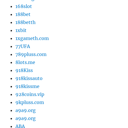
168slot
188bet
188betth
1xbit
1xgameth.com
77UFA
789pluss.com
8lots.me
918Kiss
918kissauto
918kissme
928coins.vip
9kpluss.com
a9a9.org
a9a9.org
ABA