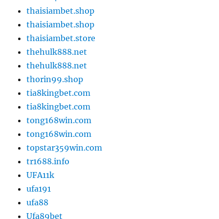
thaisiambet.shop
thaisiambet.shop
thaisiambet.store
thehulk888.net
thehulk888.net
thorin99.shop
tia8kingbet.com
tia8kingbet.com
tong168win.com
tong168win.com
topstar359win.com
tr1688.info
UFA11k
ufa191
ufa88
Ufa89bet