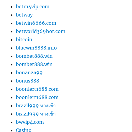
betm4vip.com
betway
betwin6666.com
betworld369hot.com
bitcoin
bluewin8888.info
bombet888.win
bombet888.win
bonanza99
bonus888
boonlert1688.com
boonlert1688.com
brazil999 ทางเข้า
brazil999 ทางเข้า
bwvip4.com
Casino