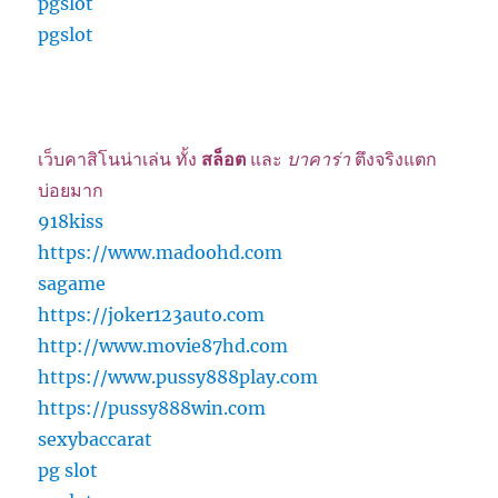
pgslot
pgslot
เว็บคาสิโนน่าเล่น ทั้ง
สล็อต
และ
บาคาร่า
ตึงจริงแตก
บ่อยมาก
918kiss
https://www.madoohd.com
sagame
https://joker123auto.com
http://www.movie87hd.com
https://www.pussy888play.com
https://pussy888win.com
sexybaccarat
pg slot