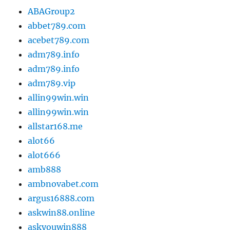
ABAGroup2
abbet789.com
acebet789.com
adm789.info
adm789.info
adm789.vip
allin99win.win
allin99win.win
allstar168.me
alot66
alot666
amb888
ambnovabet.com
argus16888.com
askwin88.online
askyouwin888