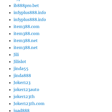
ib888pro.bet
infyplus888.info
infyplus888.info
item388.com
item388.com
item388.net
item388.net
Jili
Jilislot
jinda55
jinda888
Joker123
joker123auto
joker123th
Joker123th.com
juad888