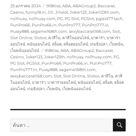
เขียน
หมวด
25 มกราคม 2024
918Kiss
,
ABA
,
ABAGroup2
,
Baccarat
,
เมื่อ
หมู่
Casino
,
funny18.in
,
Jili
,
Jilislot
,
Joker123
,
Joker123th.com
,
no1huay
,
no1huay.com
,
PG
,
PG Slot
,
PGSlot
,
pgslot77.tech
,
PunPro66
,
PunPro66.in
,
PunPro777
,
PunPro777.io
,
Pussy888
,
sagame168th.com
,
sexybaccarat168.com
,
Slot
,
Slot Online
,
Slotxo
,
คาสิโน
,
คาสิโนออนไลน์
,
บาคาร่า
,
บาคาร่า
ออนไลน์
,
พนันออนไลน์
,
สล็อต
,
สล็อตออนไลน์
,
เกมยิงปลา
,
เว็บพนัน
,
ป้าย
เว็บพนันออนไลน์
918Kiss
,
ABA
,
ABAGroup2
,
Baccarat
,
กำกับ
Casino
,
Joker123
,
Joker123th
,
no1huay
,
no1huay.com
,
PG
,
PG Slot
,
PGSlot
,
PunPro66
,
PunPro66.in
,
PunPro777
,
PunPro777.in
,
Pussy888
,
sagame168th.com
,
sexybaccarat168.com
,
Slot
,
Slot Online
,
Slotxo
,
คาสิโน
,
คาสิ
โนออนไลน์
,
บาคาร่า
,
บาคาร่าออนไลน์
,
พนันออนไลน์
,
สล็อต
,
สล็อต
ออนไลน์
,
เกมยิงปลา
,
เว็บพนัน
,
เว็บพนันออนไลน์
ค้นห
ค้นหา: