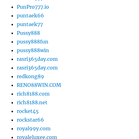
PunPro777.io
puntaek66
puntaek77
Pussy888
pussy888fun
pussy888win
rasri365day.com
rasri365day.com
redkong89
RENO88WIN.COM
rich8188.com
rich8188.net
rocket45
rockstar66
royal99y.com
royaleluxee.com