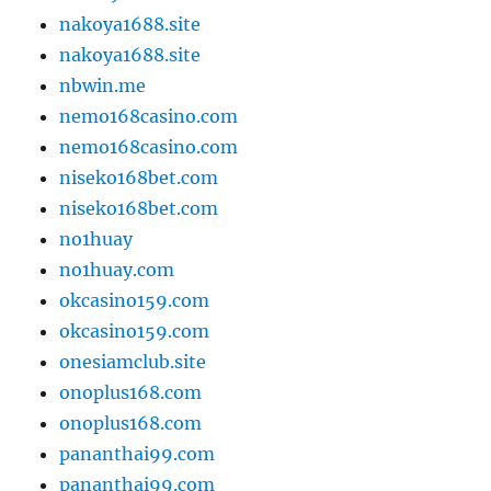
nakoya1688.site
nakoya1688.site
nbwin.me
nemo168casino.com
nemo168casino.com
niseko168bet.com
niseko168bet.com
no1huay
no1huay.com
okcasino159.com
okcasino159.com
onesiamclub.site
onoplus168.com
onoplus168.com
pananthai99.com
pananthai99.com