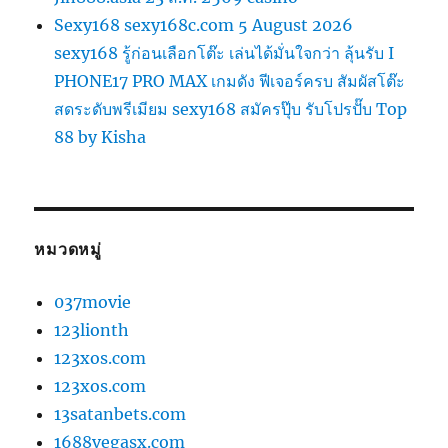
Sexy168 sexy168c.com 5 August 2026
sexy168 รู้ก่อนเลือกโต๊ะ เล่นได้มั่นใจกว่า ลุ้นรับ I
PHONE17 PRO MAX เกมดัง ฟีเจอร์ครบ สัมผัสโต๊ะ
สดระดับพรีเมียม sexy168 สมัครปุ๊บ รับโปรปั๊บ Top
88 by Kisha
หมวดหมู่
037movie
123lionth
123xos.com
123xos.com
13satanbets.com
1688vegasx.com