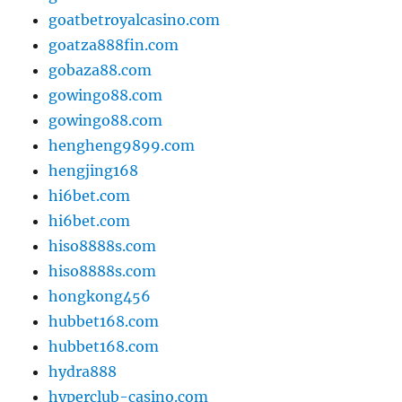
goatbetroyalcasino.com
goatza888fin.com
gobaza88.com
gowingo88.com
gowingo88.com
hengheng9899.com
hengjing168
hi6bet.com
hi6bet.com
hiso8888s.com
hiso8888s.com
hongkong456
hubbet168.com
hubbet168.com
hydra888
hyperclub-casino.com