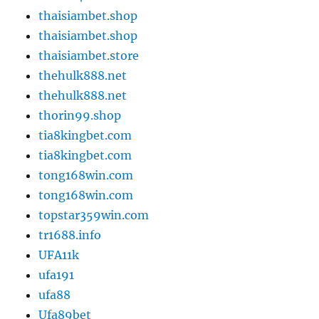
thaisiambet.shop
thaisiambet.shop
thaisiambet.store
thehulk888.net
thehulk888.net
thorin99.shop
tia8kingbet.com
tia8kingbet.com
tong168win.com
tong168win.com
topstar359win.com
tr1688.info
UFA11k
ufa191
ufa88
Ufa89bet