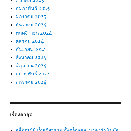
มีนาคม 2025
กุมภาพันธ์ 2025
มกราคม 2025
ธันวาคม 2024
พฤศจิกายน 2024
ตุลาคม 2024
กันยายน 2024
สิงหาคม 2024
มิถุนายน 2024
กุมภาพันธ์ 2024
มกราคม 2024
เรื่องล่าสุด
สล็อต168 เว็บเดียวครบ ทั้งสล็อตและบาคาร่า โบนัส