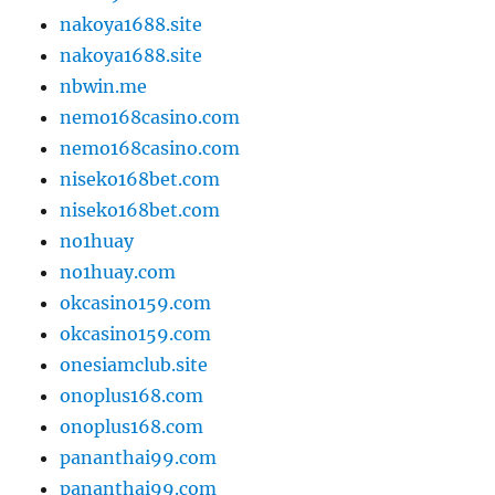
nakoya1688.site
nakoya1688.site
nbwin.me
nemo168casino.com
nemo168casino.com
niseko168bet.com
niseko168bet.com
no1huay
no1huay.com
okcasino159.com
okcasino159.com
onesiamclub.site
onoplus168.com
onoplus168.com
pananthai99.com
pananthai99.com