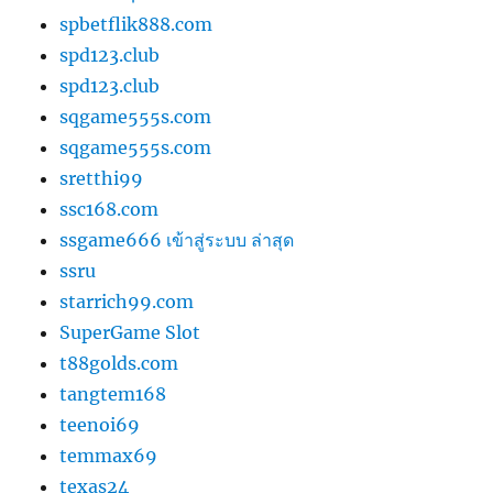
spbetflik888.com
spd123.club
spd123.club
sqgame555s.com
sqgame555s.com
sretthi99
ssc168.com
ssgame666 เข้าสู่ระบบ ล่าสุด
ssru
starrich99.com
SuperGame Slot
t88golds.com
tangtem168
teenoi69
temmax69
texas24