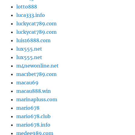
lotto888
luca333.info
luckycat789.com
luckycat789.com
luis16888.com
lux555.net
lux555.net
m4newonline.net
mac1bet789.com
macau69
macau888.win
marinapluss.com
mario678
mario678.club
mario678.info
medee989.com