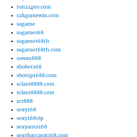
run24pro.com
s2kgamewin.com
sagame
sagame168
sagame168th
sagame168th.com
sawan888
sbobet168
sbotop1688.com
sclass8888.com
sclass8888.com
scr888
sexy168
sexy168vip
sexyauto168
sexybaccarat168.com