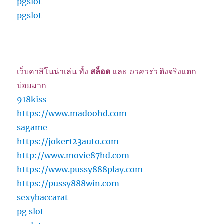
pgslot
pgslot
เว็บคาสิโนน่าเล่น ทั้ง
สล็อต
และ
บาคาร่า
ตึงจริงแตก
บ่อยมาก
918kiss
https://www.madoohd.com
sagame
https://joker123auto.com
http://www.movie87hd.com
https://www.pussy888play.com
https://pussy888win.com
sexybaccarat
pg slot