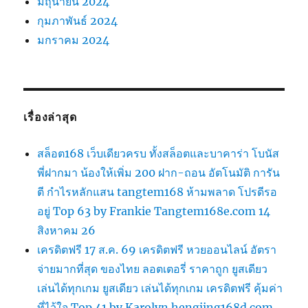
มิถุนายน 2024
กุมภาพันธ์ 2024
มกราคม 2024
เรื่องล่าสุด
สล็อต168 เว็บเดียวครบ ทั้งสล็อตและบาคาร่า โบนัส
พี่ฝากมา น้องให้เพิ่ม 200 ฝาก-ถอน อัตโนมัติ การัน
ตี กำไรหลักแสน tangtem168 ห้ามพลาด โปรดีรอ
อยู่ Top 63 by Frankie Tangtem168e.com 14
สิงหาคม 26
เครดิตฟรี 17 ส.ค. 69 เครดิตฟรี หวยออนไลน์ อัตรา
จ่ายมากที่สุด ของไทย ลอตเตอรี่ ราคาถูก ยูสเดียว
เล่นได้ทุกเกม ยูสเดียว เล่นได้ทุกเกม เครดิตฟรี คุ้มค่า
ที่ไว้ใจ Top 41 by Karolyn hengjing168d.com