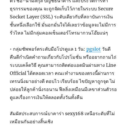
ตัว ชื่อ-นามสกุล บัญชีธนาคาร และประวัติการทำ
ธุรกรรมของคุณ จะถูกจัดเก็บไว้ภายในระบบ Secure
Socket Layer (SSL) ระดับเดียวกับที่สถาบันการเงิน
ชั้นหนึ่งเลือกใช้ มั่นอกมั่นใจได้เลยว่าข้อมูลจะไม่มีการ
รั่วไหล ไม่มีกลุ่มคอลเซ็นเตอร์โทรมากวนโอ๊ยแน่ๆ
• กลุ่มซัพพอร์ตระดับมือโปรดูแล 1 วัน:
pgslot
วันดี
คืนดีกำเนิดคำถามเกี่ยวกับโปรโมชั่น หรืออยากถามไถ่
ระบบเคล็ดวิธี คุณสามารถติดต่อแอดมินผ่านทาง Line
Official ได้ตลอดเวลา คณะทำงานของตรงนี้ผ่านการ
เทรนนิ่งมาอย่างดี ตอบไว เรียบร้อย ไขปัญหาถูกจุด ไม่
ปล่อยให้ลูกค้านั่งรอนาน ฟีลลิ่งเหมือนมีเลขาส่วนตัวรอ
ดูแลเรื่องการเงินให้ตลอดทั้งวันทั้งคืน
สัมผัสประสบการณ์บาคาร่า sexy168 เหนือระดับที่ไม่
เหมือนกันอย่างสิ้นเชิง