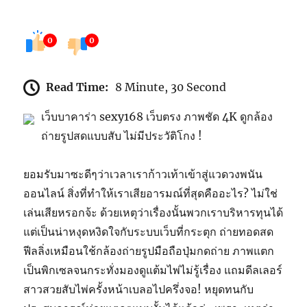
0
0
Read Time:
8 Minute, 30 Second
เว็บบาคาร่า sexy168 เว็บตรง ภาพชัด 4K ดูกล้อง
ถ่ายรูปสดแบบสับ ไม่มีประวัติโกง !
ยอมรับมาซะดีๆว่าเวลาเราก้าวเท้าเข้าสู่แวดวงพนัน
ออนไลน์ สิ่งที่ทำให้เราเสียอารมณ์ที่สุดคืออะไร? ไม่ใช่
เล่นเสียหรอกจ้ะ ด้วยเหตุว่าเรื่องนั้นพวกเราบริหารทุนได้
แต่เป็นน่าหงุดหงิดใจกับระบบเว็บที่กระตุก ถ่ายทอดสด
ฟีลลิ่งเหมือนใช้กล้องถ่ายรูปมือถือปุ่มกดถ่าย ภาพแตก
เป็นพิกเซลจนกระทั่งมองดูแต้มไพ่ไม่รู้เรื่อง แถมดีลเลอร์
สาวสวยสับไพ่ครั้งหน้าเบลอไปครึ่งจอ! หยุดทนกับ