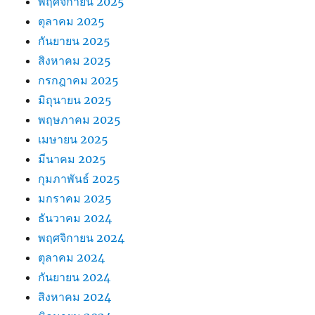
พฤศจิกายน 2025
ตุลาคม 2025
กันยายน 2025
สิงหาคม 2025
กรกฎาคม 2025
มิถุนายน 2025
พฤษภาคม 2025
เมษายน 2025
มีนาคม 2025
กุมภาพันธ์ 2025
มกราคม 2025
ธันวาคม 2024
พฤศจิกายน 2024
ตุลาคม 2024
กันยายน 2024
สิงหาคม 2024