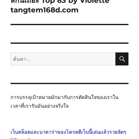
สกันเถอะ Top 83 by Violette
tangtem168d.com
ค้นห
ค้นหา:
การบรรลุเป้าหมายมักมากับการตัดสินใจของเราใน
เวลาที่เรารับมันอย่างจริงใจ
เว็บสล็อตและบาคาร่าของโครตดีเว็บนี้เล่นแล้วรวยจัดๆ