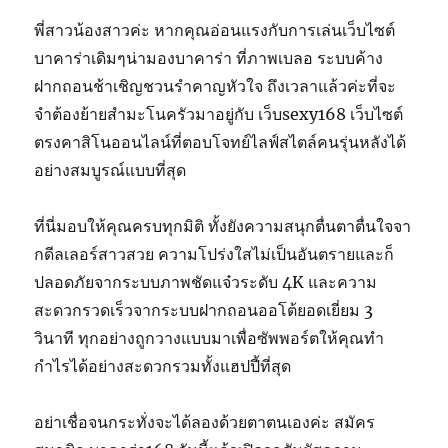
พี่สาวน้องสาวค่ะ หากคุณอ่อนแรงกับการเล่นเว็บไซต์
บาคาร่าเดิมๆน่ามองบาคาร่า ที่ภาพเบลอ ระบบค้าง
ฝากถอนช้าเชิญชวนรำคาญหัวใจ ถึงเวลาแล้วค่ะที่จะ
จำต้องย้ายสำมะโนครัวมาอยู่กับ เว็บsexy168 เว็บไซต์
ตรงคาสิโนออนไลน์ที่ตอบโจทย์ไลฟ์สไตล์คนรุ่นหลังได้
อย่างสมบูรณ์แบบที่สุด
ที่นี่มอบให้คุณครบทุกมิติ ทั้งยังความสนุกตื่นตาตื่นใจจา
กดีลเลอร์สาวสวย ความโปร่งใสไม่เป็นอันตรายและก็
ปลอดภัยจากระบบภาพชัดแจ๋วระดับ 4K และความ
สะดวกรวดเร็วจากระบบฝากถอนออโต้ยอดเยี่ยม 3
วินาที ทุกอย่างถูกวางแบบมาเพื่อซัพพอร์ตให้คุณทำ
กำไรได้อย่างสะดวกรวมทั้งแฮปปี้ที่สุด
อย่าเชื่อจนกระทั่งจะได้ลองด้วยตาตนเองค่ะ สมัคร