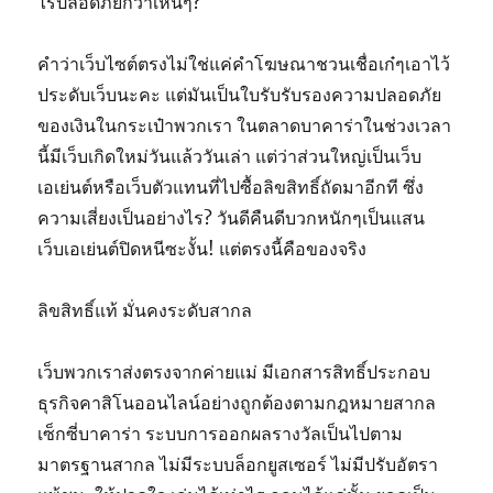
ไรปลอดภัยกว่าเห็นๆ?
คำว่าเว็บไซต์ตรงไม่ใช่แค่คำโฆษณาชวนเชื่อเก๋ๆเอาไว้
ประดับเว็บนะคะ แต่มันเป็นใบรับรับรองความปลอดภัย
ของเงินในกระเป๋าพวกเรา ในตลาดบาคาร่าในช่วงเวลา
นี้มีเว็บเกิดใหม่วันแล้ววันเล่า แต่ว่าส่วนใหญ่เป็นเว็บ
เอเย่นต์หรือเว็บตัวแทนที่ไปซื้อลิขสิทธิ์ถัดมาอีกที ซึ่ง
ความเสี่ยงเป็นอย่างไร? วันดีคืนดีบวกหนักๆเป็นแสน
เว็บเอเย่นต์ปิดหนีซะงั้น! แต่ตรงนี้คือของจริง
ลิขสิทธิ์แท้ มั่นคงระดับสากล
เว็บพวกเราส่งตรงจากค่ายแม่ มีเอกสารสิทธิ์ประกอบ
ธุรกิจคาสิโนออนไลน์อย่างถูกต้องตามกฎหมายสากล
เซ็กซี่บาคาร่า ระบบการออกผลรางวัลเป็นไปตาม
มาตรฐานสากล ไม่มีระบบล็อกยูสเซอร์ ไม่มีปรับอัตรา