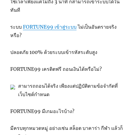
ใช้เวลาเพียงแค่ไม่ถึง 3 นาที ก็สามารถเข้าระบบได้ใน
ทันที
ระบบ
FORTUNE99 เข้าสู่ระบบ
ไม่เป็นอันตรายจริง
หรือ?
ปลอดภัย 100% ด้วยระบบเข้ารหัสระดับสูง
FORTUNE99 เครดิตฟรี ถอนเงินได้หรือไม่?
สามารถถอนได้จริง เพียงแต่ปฏิบัติตามข้อจำกัดที่
เว็บไซต์กำหนด
FORTUNE99 มีเกมอะไรบ้าง?
มีครบทุกหมวดหมู่ อย่างเช่น สล็อต บาคาร่า กีฬา แล้วก็