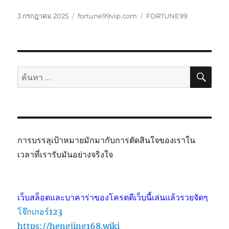
เขียน
หมวด
ป้าย
3 กรกฎาคม 2025
fortune99vip.com
FORTUNE99
เมื่อ
หมู่
กำกับ
ค้นห
ค้นหา:
การบรรลุเป้าหมายมักมากับการตัดสินใจของเราใน
เวลาที่เรารับมันอย่างจริงใจ
เว็บสล็อตและบาคาร่าของโครตดีเว็บนี้เล่นแล้วรวยจัดๆ
โจ๊กเกอร์123
https://hengjing168.wiki