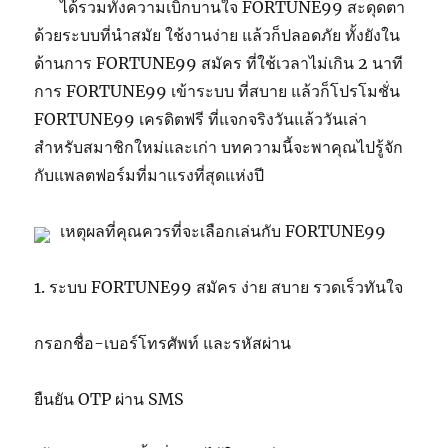
ได้รวมทั้งความเบิกบานใจ FORTUNE99 สะดุดตา
ด้วยระบบที่นำสมัย ใช้งานง่าย แล้วก็ปลอดภัย ทั้งยังใน
ด้านการ FORTUNE99 สมัคร ที่ใช้เวลาไม่เกิน 2 นาที
การ FORTUNE99 เข้าระบบ ที่สบาย แล้วก็โปรโมชั่น
FORTUNE99 เครดิตฟรี ที่แจกจริงวันแล้ววันเล่า
สำหรับสมาชิกใหม่และเก่า บทความนี้จะพาคุณไปรู้จัก
กับแพลตฟอร์มที่มาแรงที่สุดแห่งปี
เหตุผลที่คุณควรที่จะเลือกเล่นกับ FORTUNE99
1. ระบบ FORTUNE99 สมัคร ง่าย สบาย รวดเร็วทันใจ
กรอกชื่อ-เบอร์โทรศัพท์ และรหัสผ่าน
ยืนยัน OTP ผ่าน SMS