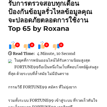
รับการตรวจสอบทุกเดือน
ป้องกันข้อมูลรั่วไหลข้อมูลคุณ
จะปลอดภัยตลอดการใช้งาน
Top 65 by Roxana
0
0
0
0
Read Time:
4 Minute, 10 Second
ในยุคที่การพนันออนไลน์ได้รับความนิยมสูงสุด
FORTUNE99ถือเป็นหนึ่งในเว็บที่ตอบโจทย์ผู้เล่นสูง
ที่สุด ด้วยระบบที่ล้ำสมัย ไม่มีอันตราย
กรรมวิธี FORTUNE99 สมัคร ที่ไม่ยุ่งยาก
รวมทั้งระบบ FORTUNE99 เข้าสู่ระบบ ที่รวดเร็วทันใจ