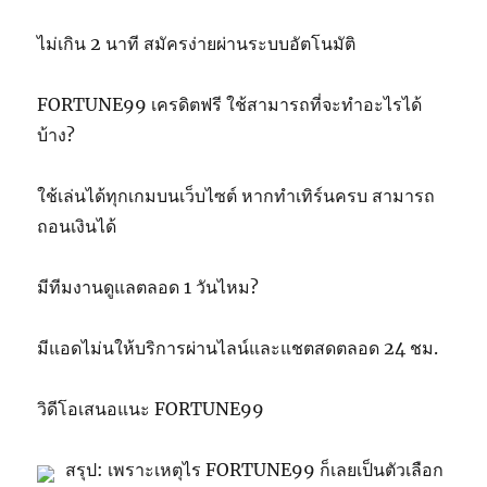
ไม่เกิน 2 นาที สมัครง่ายผ่านระบบอัตโนมัติ
FORTUNE99 เครดิตฟรี ใช้สามารถที่จะทำอะไรได้
บ้าง?
ใช้เล่นได้ทุกเกมบนเว็บไซต์ หากทำเทิร์นครบ สามารถ
ถอนเงินได้
มีทีมงานดูแลตลอด 1 วันไหม?
มีแอดไม่นให้บริการผ่านไลน์และแชตสดตลอด 24 ชม.
วิดีโอเสนอแนะ FORTUNE99
สรุป: เพราะเหตุไร FORTUNE99 ก็เลยเป็นตัวเลือก