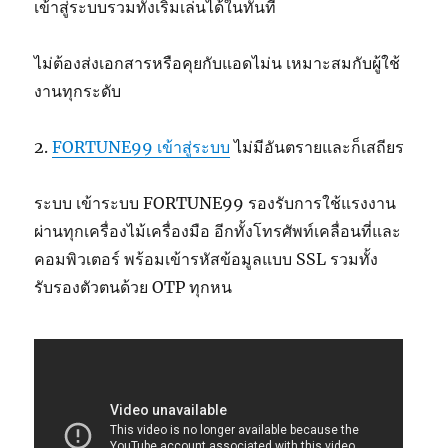
เข้าสู่ระบบรวมทั้งเริ่มเล่นได้ในทันที
ไม่ต้องส่งเอกสารหรือคุยกับแอดไม่น เหมาะสมกับผู้ใช้
งานทุกระดับ
2.
FORTUNE99 เข้าสู่ระบบ
ไม่มีอันตรายและก็เสถียร
ระบบ เข้าระบบ FORTUNE99 รองรับการใช้แรงงาน
ผ่านทุกเครื่องไม้เครื่องมือ อีกทั้งโทรศัพท์เคลื่อนที่และ
คอมพิวเตอร์ พร้อมเข้ารหัสข้อมูลแบบ SSL รวมทั้ง
รับรองตัวตนด้วย OTP ทุกหน