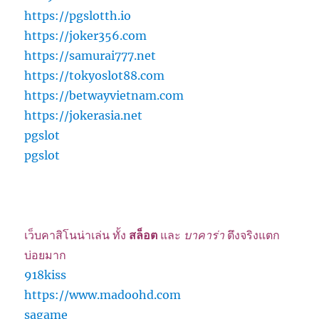
https://pgslotth.io
https://joker356.com
https://samurai777.net
https://tokyoslot88.com
https://betwayvietnam.com
https://jokerasia.net
pgslot
pgslot
เว็บคาสิโนน่าเล่น ทั้ง
สล็อต
และ
บาคาร่า
ตึงจริงแตก
บ่อยมาก
918kiss
https://www.madoohd.com
sagame