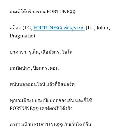
เกมที่ให้บริการบน FORTUNE99
สล็อต (PG,
FORTUNE99 เข้าสู่ระบบ
JILI, Joker,
Pragmatic)
บาคาร่า, รูเล็ต, เสือมังกร, ไฮโล
เกมยิงปลา, ป๊อกกระดอน
พนันบอลออนไลน์ แล้วก็อีสปอร์ต
ทุกเกมมีระบบระเบียบทดลองเล่น และก็ใช้
FORTUNE99 เครดิตฟรี ได้จริง
ตารางเทียบ FORTUNE99 กับเว็บไซต์อื่น