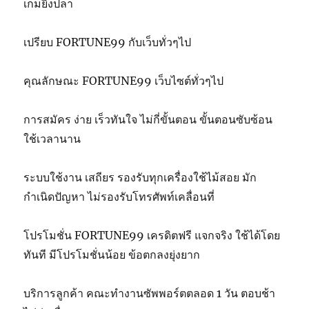
เกมยิงปลา
เปรียบ FORTUNE99 กับเว็บทั่วๆไป
คุณลักษณะ FORTUNE99 เว็บไซต์ทั่วๆไป
การสมัคร ง่าย เร็วทันใจ ไม่กี่ขั้นตอน ขั้นตอนซับซ้อน
ใช้เวลานาน
ระบบใช้งาน เสถียร รองรับทุกเครื่องใช้ไม้สอย มัก
กำเนิดปัญหา ไม่รองรับโทรศัพท์เคลื่อนที่
โปรโมชั่น FORTUNE99 เครดิตฟรี แจกจริง ใช้ได้โดย
ทันที มีโปรโมชั่นน้อย ข้อตกลงยุ่งยาก
บริการลูกค้า คณะทำงานซัพพอร์ตตลอด 1 วัน ตอบช้า