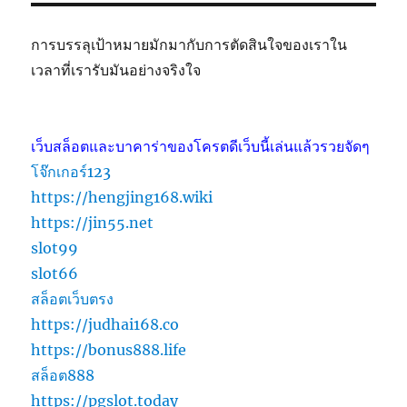
การบรรลุเป้าหมายมักมากับการตัดสินใจของเราใน
เวลาที่เรารับมันอย่างจริงใจ
เว็บสล็อตและบาคาร่าของโครตดีเว็บนี้เล่นแล้วรวยจัดๆ
โจ๊กเกอร์123
https://hengjing168.wiki
https://jin55.net
slot99
slot66
สล็อตเว็บตรง
https://judhai168.co
https://bonus888.life
สล็อต888
https://pgslot.today