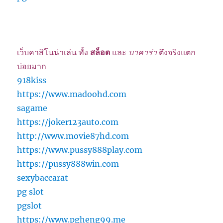
เว็บคาสิโนน่าเล่น ทั้ง
สล็อต
และ
บาคาร่า
ตึงจริงแตก
บ่อยมาก
918kiss
https://www.madoohd.com
sagame
https://joker123auto.com
http://www.movie87hd.com
https://www.pussy888play.com
https://pussy888win.com
sexybaccarat
pg slot
pgslot
https://www.pgheng99.me