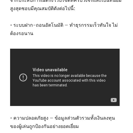
จากประสบการณ์ตรง เว็บไซต์ที่ครบวงจรและเป็นที่นิยม
สูงสุดชอบมีคุณสมบัติดังต่อไปนี้:
• ระบบฝาก-ถอนอัตโนมัติ – ทำธุรกรรมเร็วทันใจ ไม่
ต้องรอนาน
• ความปลอดภัยสูง – ข้อมูลส่วนตัวรวมทั้งเงินลงทุน
ของผู้เล่นถูกป้องกันอย่างยอดเยี่ยม