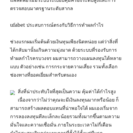
แพลตฟอร์มมีระบบระเบียบคุ้มครองระดับสูงและการ
ตรวจสอบมาตรฐานระดับสากล
ufabet ประสบการณ์ตรงกับวิธีการทำผลกำไร
ช่วงแรกผมเริ่มต้นด้วยเงินทุนเพียงนิดหน่อย แต่ว่าสิ่งที่
ได้กลับมานั้นเกินความมุ่งมาด ด้วยระบบที่รองรับการ
ทำผลกำไรครบวงจร ผมสามารถวางแผนลงทุนได้หลาย
แบบ ตัวอย่างเช่น การกระจายความเสี่ยง รวมทั้งเลือก
ช่องทางที่ยอดเยี่ยมสำหรับตนเอง
สิ่งที่น่าประทับใจที่สุดเป็นความ คุ้มค่าได้กำไรสูง
เนื่องจากว่าไม่ว่าคุณจะมีเงินลงทุนมากหรือน้อย ก็
สามารถสร้างผลตอบแทนที่น่าพอใจได้ ผมเองเริ่มจาก
การลองลงทุนทีละเล็กละน้อยรวมทั้งมากขึ้นตามความ
มั่นใจและความเชื่อมั่น ภายในระยะเวลาไม่กี่เดือน