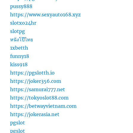
pussy888
https://www.sexyauto168.xyz
slotxo24hr
slotpg
หนังโป๊ไทย
1xbetth
funny18
kiss918
https://pgslotth.io
https://joker356.com
https://samurai777.net
https://tokyoslot88.com
https://betwayvietnam.com
https://jokerasia.net
pgslot
pgslot