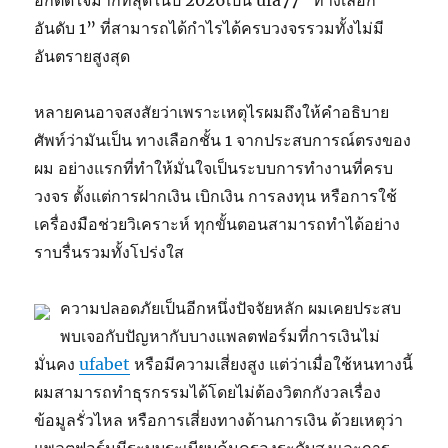
อกติดใจมากที่สุดในปี 2026เป็น ufa77 “ทางเลือก
อันดับ 1” ที่สามารถได้กำไรได้ครบวงจรรวมทั้งไม่มี
อันตรายสูงสุด
หลายคนอาจสงสัยว่าเพราะเหตุไรผมถึงให้คำอธิบาย
ศัพท์ว่ามันเป็น ทางเลือกชั้น 1 จากประสบการณ์ตรงของ
ผม อย่างแรกที่ทำให้มั่นใจเป็นระบบการทำงานที่ครบ
วงจร ตั้งแต่การฝากเงิน เบิกเงิน การลงทุน หรือการใช้
เครื่องมือช่วยวิเคราะห์ ทุกขั้นตอนสามารถทำได้อย่าง
ราบรื่นรวมทั้งโปร่งใส
ความปลอดภัยเป็นอีกหนึ่งปัจจัยหลัก ผมเคยประสบ
พบเจอกับปัญหากับบางแพลตฟอร์มที่การเงินไม่
มั่นคง
ufabet
หรือมีความเสี่ยงสูง แต่ว่าเมื่อใช้หนทางนี้
ผมสามารถทำธุรกรรมได้โดยไม่ต้องวิตกกังวลเรื่อง
ข้อมูลรั่วไหล หรือการเสี่ยงทางด้านการเงิน ด้วยเหตุว่า