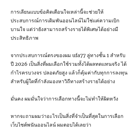
การเลียนแบบข้อคิดเตือนใจเหล่านี้จะช่วยให้
ประสบการณ์การเดิมพันออนไลน์ไม่ใช่แค่ความเบิก
บานใจ แต่ว่ายังสามารถสร้างรายได้พิเศษได้อย่างมี
ประสิทธิภาพ
จากประสบการณ์ตรงของผม ufa77 ลู่ทางชั้น 1 สำหรับ
ปี 2026 เป็นสิ่งที่ผมเลือกใช้รวมทั้งได้ผลทดแทนจริง ได้
กำไรครบวงจร ปลอดภัยสูง แล้วก็คุ้มค่ากับทุกการลงทุน
สำหรับผู้ใดที่กำลังมองหาวิถีทางสร้างรายได้อย่าง
มั่นคง ผมมั่นใจว่าการเลือกทางนี้จะไม่ทำให้ผิดหวัง
หากจะถามผมว่าอะไรเป็นสิ่งที่จำเป็นที่สุดในการเลือก
เว็บไซต์พนันออนไลน์ ผมตอบได้เลยว่า