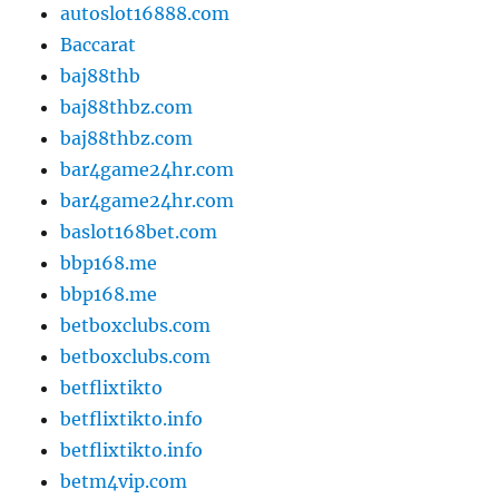
autoslot16888.com
Baccarat
baj88thb
baj88thbz.com
baj88thbz.com
bar4game24hr.com
bar4game24hr.com
baslot168bet.com
bbp168.me
bbp168.me
betboxclubs.com
betboxclubs.com
betflixtikto
betflixtikto.info
betflixtikto.info
betm4vip.com