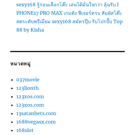
sexy168 รู้ก่อนเลือกโต๊ะ เล่นได้มั่นใจกว่า ลุ้นรับ I
PHONE17 PRO MAX เกมดัง ฟีเจอร์ครบ สัมผัสโต๊ะ
สดระดับพรีเมียม sexy168 สมัครปุ๊บ รับโปรปั๊บ Top
88 by Kisha
หมวดหมู่
037movie
123lionth
123xos.com
123xos.com
13satanbets.com
1688vegasx.com
168slot