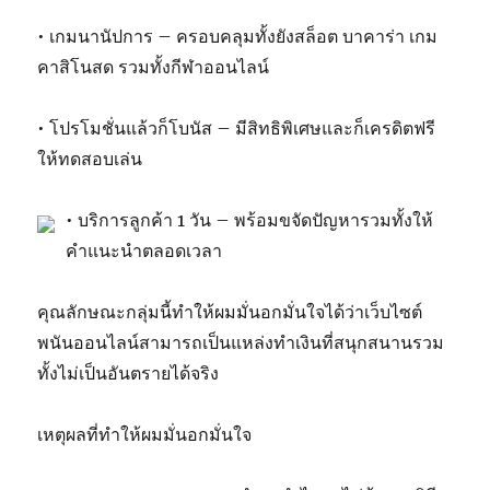
• เกมนานัปการ – ครอบคลุมทั้งยังสล็อต บาคาร่า เกม
คาสิโนสด รวมทั้งกีฬาออนไลน์
• โปรโมชั่นแล้วก็โบนัส – มีสิทธิพิเศษและก็เครดิตฟรี
ให้ทดสอบเล่น
• บริการลูกค้า 1 วัน – พร้อมขจัดปัญหารวมทั้งให้
คำแนะนำตลอดเวลา
คุณลักษณะกลุ่มนี้ทำให้ผมมั่นอกมั่นใจได้ว่าเว็บไซต์
พนันออนไลน์สามารถเป็นแหล่งทำเงินที่สนุกสนานรวม
ทั้งไม่เป็นอันตรายได้จริง
เหตุผลที่ทำให้ผมมั่นอกมั่นใจ