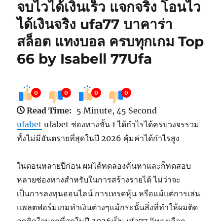
จบไวได้เงินเร็ว แจกจริง โอนไว
ได้เงินจริง ufa77 บาคาร่า
สล็อต แทงบอล ครบทุกเกม Top
66 by Isabell 77Ufa
0
0
0
0
Read Time:
5 Minute, 45 Second
ufabet
ufabet ช่องทางชั้น 1 ได้กำไรได้ครบวงจรรวม
ทั้งไม่มีอันตรายที่สุดในปี 2026 คุ้มค่าได้กำไรสูง
ในตอนหลายปีก่อน ผมได้ทดลองค้นหาและก็ทดสอบ
หลายช่องทางสำหรับในการสร้างรายได้ ไม่ว่าจะ
เป็นการลงทุนออนไลน์ การเทรดหุ้น หรือแม้แต่การเล่น
แพลตฟอร์มเกมทำเงินต่างๆแม้กระนั้นสิ่งที่ทำให้ผมติด