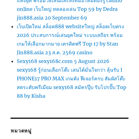
แห่งยุค พร้อมวิธีเล่นและสิ่งที่มือใหม่ต้องรู้ casino
online เว็บใหญ่ ทดลองเล่น Top 59 by Dedra
jin888.asia 20 September 69
เว็บเปิดใหม่ สล็อต888 websiteใหญ่ สล็อตเว็บตรง
2026 ประสบการณ์เล่นยุคใหม่ ระบบเสถียร พร้อม
เกมให้เลือกมากมาย เครดิตฟรี Top 17 by Stan
Jin888.asia 23 ส.ค. 2569 casino
Sexy168 sexy168c.com 5 August 2026
sexy168 รู้ก่อนเลือกโต๊ะ เล่นได้มั่นใจกว่า ลุ้นรับ I
PHONE17 PRO MAX เกมดัง ฟีเจอร์ครบ สัมผัสโต๊ะ
สดระดับพรีเมียม sexy168 สมัครปุ๊บ รับโปรปั๊บ Top
88 by Kisha
หมวดหมู่