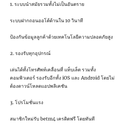
1. ระบบนำสมัยรวมทั้งไม่เป็นอันตราย
ระบบฝากถอนออโต้ด้านใน 10 วินาที
ป้องกันข้อมูลลูกค้าด้วยเทคโนโลยีความปลอดภัยสูง
2. รองรับทุกอุปกรณ์
เล่นได้ทั้งโทรศัพท์เคลื่อนที่ แท็บเล็ต รวมทั้ง
คอมพิวเตอร์ รองรับอีกทั้ง iOS และ Android โดยไม่
ต้องดาวน์โหลดแอปพลิเคชัน
3. โปรโมชั่นแรง
สมาชิกใหม่รับ betm4 เครดิตฟรี โดยทันที