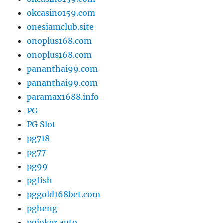
okcasino159.com
onesiamclub.site
onoplus168.com
onoplus168.com
pananthai99.com
pananthai99.com
paramax1688.info
PG
PG Slot
pg718
pg77
pg99
pgfish
pggold168bet.com
pgheng
pgjoker auto