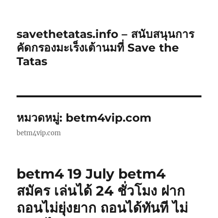
savethetatas.info – สนับสนุนการ
คัดกรองมะเร็งเต้านมที่ Save the
Tatas
หมวดหมู่:
betm4vip.com
betm4vip.com
betm4 19 July betm4
สมัคร เล่นได้ 24 ชั่วโมง ฝาก
ถอนไม่ยุ่งยาก ถอนได้ทันที ไม่