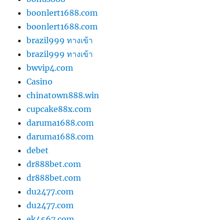
boonlert1688.com
boonlert1688.com
brazil999 ทางเข้า
brazil999 ทางเข้า
bwvip4.com
Casino
chinatown888.win
cupcake88x.com
daruma1688.com
daruma1688.com
debet
dr888bet.com
dr888bet.com
du2477.com
du2477.com
ek4567.com