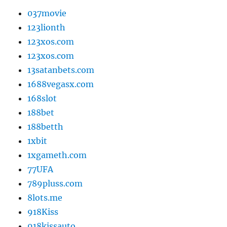
037movie
123lionth
123xos.com
123xos.com
13satanbets.com
1688vegasx.com
168slot
188bet
188betth
1xbit
1xgameth.com
77UFA
789pluss.com
8lots.me
918Kiss
918kissauto