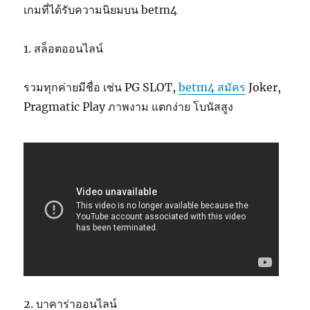
เกมที่ได้รับความนิยมบน betm4
1. สล็อตออนไลน์
รวมทุกค่ายมีชื่อ เช่น PG SLOT,
betm4 สมัคร
Joker,
Pragmatic Play ภาพงาม แตกง่าย โบนัสสูง
2. บาคาร่าออนไลน์