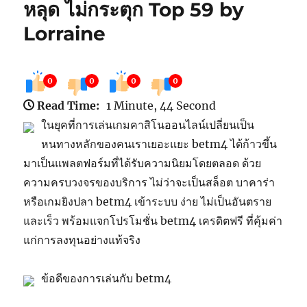
หลุด ไม่กระตุก Top 59 by
Lorraine
0
0
0
0
Read Time:
1 Minute, 44 Second
ในยุคที่การเล่นเกมคาสิโนออนไลน์เปลี่ยนเป็น
หนทางหลักของคนเราเยอะแยะ betm4 ได้ก้าวขึ้น
มาเป็นแพลตฟอร์มที่ได้รับความนิยมโดยตลอด ด้วย
ความครบวงจรของบริการ ไม่ว่าจะเป็นสล็อต บาคาร่า
หรือเกมยิงปลา betm4 เข้าระบบ ง่าย ไม่เป็นอันตราย
และเร็ว พร้อมแจกโปรโมชั่น betm4 เครดิตฟรี ที่คุ้มค่า
แก่การลงทุนอย่างแท้จริง
ข้อดีของการเล่นกับ betm4