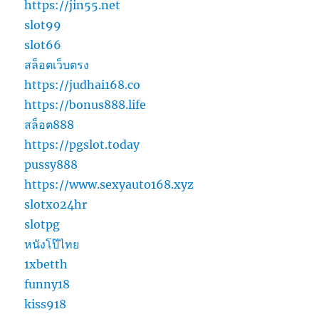
https://jin55.net
slot99
slot66
สล็อตเว็บตรง
https://judhai168.co
https://bonus888.life
สล็อต888
https://pgslot.today
pussy888
https://www.sexyauto168.xyz
slotxo24hr
slotpg
หนังโป๊ไทย
1xbetth
funny18
kiss918