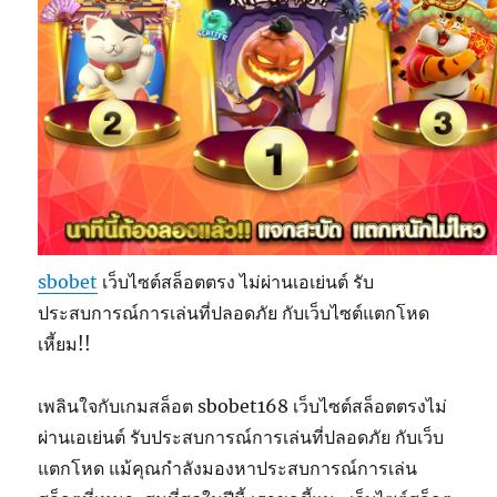
sbobet
เว็บไซต์สล็อตตรง ไม่ผ่านเอเย่นต์ รับ
ประสบการณ์การเล่นที่ปลอดภัย กับเว็บไซต์แตกโหด
เหี้ยม!!
เพลินใจกับเกมสล็อต sbobet168 เว็บไซต์สล็อตตรงไม่
ผ่านเอเย่นต์ รับประสบการณ์การเล่นที่ปลอดภัย กับเว็บ
แตกโหด แม้คุณกำลังมองหาประสบการณ์การเล่น