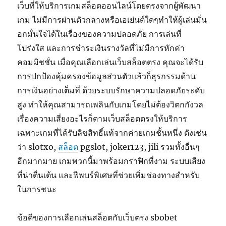
เว็บที่ให้บริการเกมสล็อตออนไลน์โดยตรงจากผู้พัฒนา
เกม ไม่มีการผ่านตัวกลางหรือเอเย่นต์ใดๆทำให้ผู้เล่นมั่น
อกมั่นใจได้ในเรื่องของความปลอดภัย การเล่นที่
โปร่งใส และการชำระเงินรางวัลที่ไม่มีการหักค่า
คอมมิชชั่น เมื่อคุณเลือกเล่นเว็บสล็อตตรง คุณจะได้รับ
การปกป้องคุ้มครองข้อมูลส่วนตัวแล้วก็ธุรกรรมด้าน
การเงินอย่างเต็มที่ ด้วยระบบรักษาความปลอดภัยระดับ
สูง ทำให้คุณสามารถเพลินกับเกมโดยไม่ต้องวิตกกังวล
เรื่องความเสี่ยงอะไรก็ตามเว็บสล็อตตรงให้บริการ
เฉพาะเกมที่ได้รับลิขสิทธิ์แท้จากค่ายเกมชั้นหนึ่ง ดังเช่น
ว่า slotxo,
สล็อต
pgslot, joker123, jili รวมทั้งอื่นๆ
อีกมากมาย เกมพวกนี้มาพร้อมกราฟิกที่งาม ระบบเสียง
ที่น่าตื่นเต้น และฟีพบร์พิเศษที่ช่วยเพิ่มช่องทางสำหรับ
ในการชนะ
ข้อดีของการเลือกเล่นสล็อตกับเว็บตรง sbobet