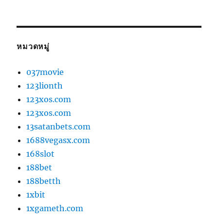
หมวดหมู่
037movie
123lionth
123xos.com
123xos.com
13satanbets.com
1688vegasx.com
168slot
188bet
188betth
1xbit
1xgameth.com