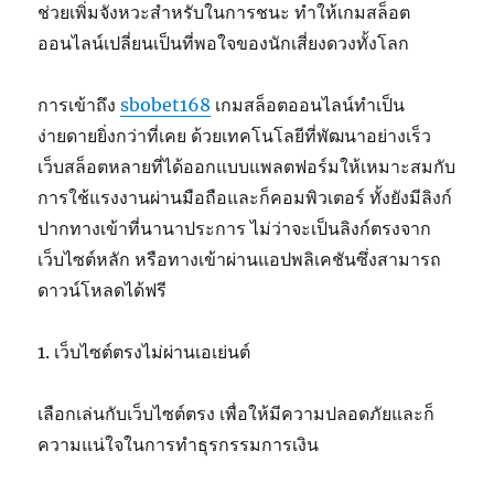
ช่วยเพิ่มจังหวะสำหรับในการชนะ ทำให้เกมสล็อต
ออนไลน์เปลี่ยนเป็นที่พอใจของนักเสี่ยงดวงทั้งโลก
การเข้าถึง
sbobet168
เกมสล็อตออนไลน์ทำเป็น
ง่ายดายยิ่งกว่าที่เคย ด้วยเทคโนโลยีที่พัฒนาอย่างเร็ว
เว็บสล็อตหลายที่ได้ออกแบบแพลตฟอร์มให้เหมาะสมกับ
การใช้แรงงานผ่านมือถือและก็คอมพิวเตอร์ ทั้งยังมีลิงก์
ปากทางเข้าที่นานาประการ ไม่ว่าจะเป็นลิงก์ตรงจาก
เว็บไซต์หลัก หรือทางเข้าผ่านแอปพลิเคชันซึ่งสามารถ
ดาวน์โหลดได้ฟรี
1. เว็บไซต์ตรงไม่ผ่านเอเย่นต์
เลือกเล่นกับเว็บไซต์ตรง เพื่อให้มีความปลอดภัยและก็
ความแน่ใจในการทำธุรกรรมการเงิน