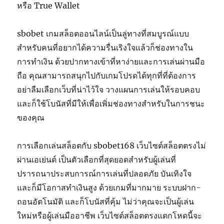
หรือ True Wallet
sbobet เกมสล็อตออนไลน์เป็นลู่ทางที่สมบูรณ์แบบ
สำหรับคนที่อยากได้ความรื่นเริงใจแล้วก็ช่องทางใน
การทำเงิน ด้วยปากทางเข้าที่หาง่ายและการเล่นผ่านมือ
ถือ คุณสามารถสนุกไปกับเกมโปรดได้ทุกที่ที่ต้องการ
อย่าลืมเลือกเว็บที่น่าไว้ใจ วางแผนการเล่นให้รอบคอบ
และก็ใช้โบนัสที่มีให้เพื่อเพิ่มช่องทางสำหรับในการชนะ
ของคุณ
การเลือกเล่นสล็อตกับ sbobet168 เว็บไซต์สล็อตตรงไม่
ผ่านเอเย่นต์ เป็นตัวเลือกที่สุดยอดสำหรับผู้เล่นที่
ปรารถนาประสบการณ์การเล่นที่ปลอดภัย บันเทิงใจ
และก็มีโอกาสทำเงินสูง ด้วยเกมที่มากมาย ระบบฝาก-
ถอนอัตโนมัติ และก็โบนัสที่คุ้ม ไม่ว่าคุณจะเป็นผู้เล่น
ใหม่หรือผู้เล่นมืออาชีพ เว็บไซต์สล็อตตรงแตกโหดนี้จะ