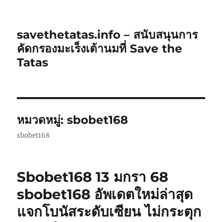
savethetatas.info – สนับสนุนการ
คัดกรองมะเร็งเต้านมที่ Save the
Tatas
หมวดหมู่:
sbobet168
sbobet168
Sbobet168 13 มกรา 68
sbobet168 อัพเดตใหม่ล่าสุด
แจกโบนัสระดับเซียน ไม่กระตุก