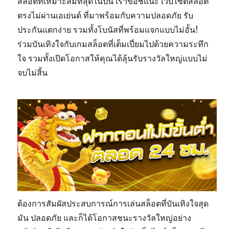
สล็อตที่เหมาะสมที่สุดในปีนี้ เราขอชี้แนะ เว็บไซต์สล็อต
ตรงไม่ผ่านเอเย่นต์ ที่มาพร้อมกับความปลอดภัย รับ
ประกันแตกง่าย รวมทั้งโบนัสที่พร้อมแจกแบบไม่อั้น!
ร่วมบันเทิงใจกับเกมสล็อตที่เต็มเปี่ยมไปด้วยความระทึก
ใจ รวมทั้งเปิดโอกาสให้คุณได้ลุ้นรับรางวัลใหญ่แบบไม่
จบไม่สิ้น
ต้องการสัมผัสประสบการณ์การเล่นสล็อตที่บันเทิงใจสุด
มัน ปลอดภัย และก็ได้โอกาสชนะรางวัลใหญ่อย่าง