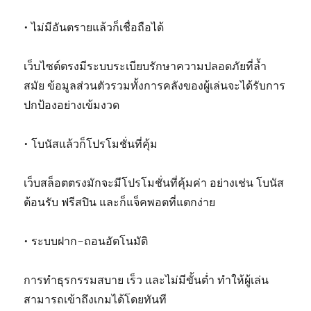
• ไม่มีอันตรายแล้วก็เชื่อถือได้
เว็บไซต์ตรงมีระบบระเบียบรักษาความปลอดภัยที่ล้ำ
สมัย ข้อมูลส่วนตัวรวมทั้งการคลังของผู้เล่นจะได้รับการ
ปกป้องอย่างเข้มงวด
• โบนัสแล้วก็โปรโมชั่นที่คุ้ม
เว็บสล็อตตรงมักจะมีโปรโมชั่นที่คุ้มค่า อย่างเช่น โบนัส
ต้อนรับ ฟรีสปิน และก็แจ็คพอตที่แตกง่าย
• ระบบฝาก-ถอนอัตโนมัติ
การทำธุรกรรมสบาย เร็ว และไม่มีขั้นต่ำ ทำให้ผู้เล่น
สามารถเข้าถึงเกมได้โดยทันที