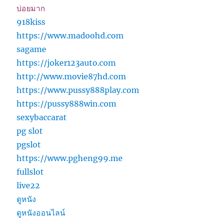
บ่อยมาก
918kiss
https://www.madoohd.com
sagame
https://joker123auto.com
http://www.movie87hd.com
https://www.pussy888play.com
https://pussy888win.com
sexybaccarat
pg slot
pgslot
https://www.pgheng99.me
fullslot
live22
ดูหนัง
ดูหนังออนไลน์