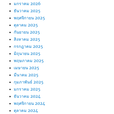
มกราคม 2026
ธันวาคม 2025
พฤศจิกายน 2025
ตุลาคม 2025
กันยายน 2025
สิงหาคม 2025
กรกฎาคม 2025
มิถุนายน 2025
พฤษภาคม 2025
เมษายน 2025
มีนาคม 2025
กุมภาพันธ์ 2025
มกราคม 2025
ธันวาคม 2024
พฤศจิกายน 2024
ตุลาคม 2024