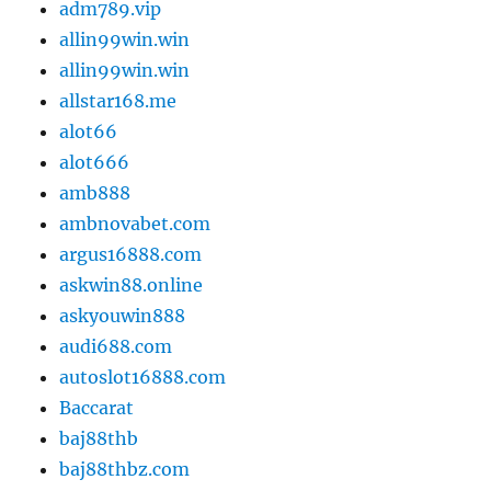
adm789.vip
allin99win.win
allin99win.win
allstar168.me
alot66
alot666
amb888
ambnovabet.com
argus16888.com
askwin88.online
askyouwin888
audi688.com
autoslot16888.com
Baccarat
baj88thb
baj88thbz.com