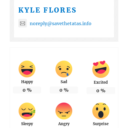
KYLE FLORES
noreply@savethetatas.info
Happy
Sad
Excited
0
%
0
%
0
%
Sleepy
Angry
Surprise