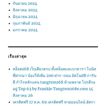
กันยายน 2024
สิงหาคม 2024
มิถุนายน 2024
กุมภาพันธ์ 2024
มกราคม 2024
เรื่องล่าสุด
สล็อต168 เว็บเดียวครบ ทั้งสล็อตและบาคาร่า โบนัส
พี่ฝากมา น้องให้เพิ่ม 200 ฝาก-ถอน อัตโนมัติ การัน
ตี กำไรหลักแสน tangtem168 ห้ามพลาด โปรดีรอ
อยู่ Top 63 by Frankie Tangtem168e.com 14
สิงหาคม 26
เครดิตฟรี 17 ส.ค. 69 เครดิตฟรี หวยออนไลน์ อัตรา