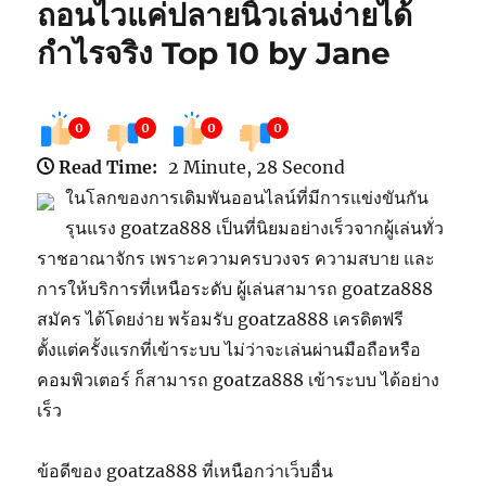
ถอนไวแค่ปลายนิ้วเล่นง่ายได้
กำไรจริง Top 10 by Jane
0
0
0
0
Read Time:
2 Minute, 28 Second
ในโลกของการเดิมพันออนไลน์ที่มีการแข่งขันกัน
รุนแรง goatza888 เป็นที่นิยมอย่างเร็วจากผู้เล่นทั่ว
ราชอาณาจักร เพราะความครบวงจร ความสบาย และ
การให้บริการที่เหนือระดับ ผู้เล่นสามารถ goatza888
สมัคร ได้โดยง่าย พร้อมรับ goatza888 เครดิตฟรี
ตั้งแต่ครั้งแรกที่เข้าระบบ ไม่ว่าจะเล่นผ่านมือถือหรือ
คอมพิวเตอร์ ก็สามารถ goatza888 เข้าระบบ ได้อย่าง
เร็ว
ข้อดีของ goatza888 ที่เหนือกว่าเว็บอื่น