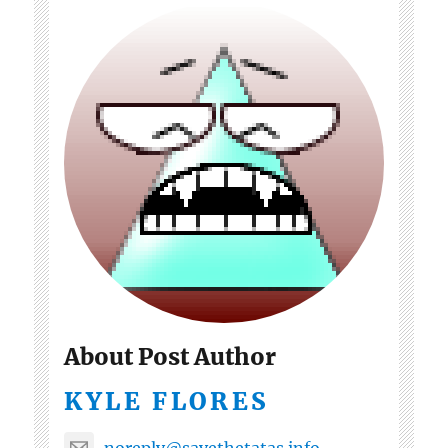
About Post Author
KYLE FLORES
noreply@savethetatas.info