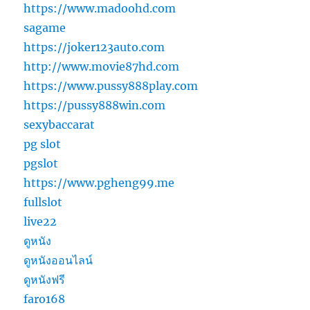
https://www.madoohd.com
sagame
https://joker123auto.com
http://www.movie87hd.com
https://www.pussy888play.com
https://pussy888win.com
sexybaccarat
pg slot
pgslot
https://www.pgheng99.me
fullslot
live22
ดูหนัง
ดูหนังออนไลน์
ดูหนังฟรี
faro168