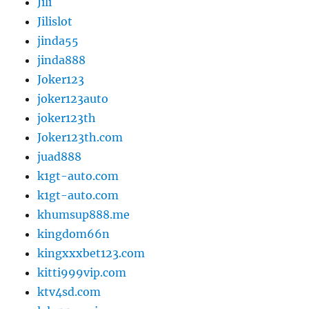
Jili
Jilislot
jinda55
jinda888
Joker123
joker123auto
joker123th
Joker123th.com
juad888
k1gt-auto.com
k1gt-auto.com
khumsup888.me
kingdom66n
kingxxxbet123.com
kitti999vip.com
ktv4sd.com