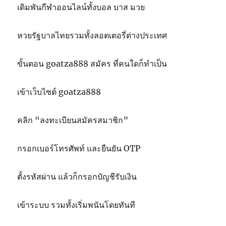
เดิมพันกีฬาออนไลน์ทั้งบอล บาส มวย
หวยรัฐบาลไทยรวมทั้งลอตเตอรี่ต่างประเทศ
ขั้นตอน goatza888 สมัคร ที่คนใดก็ทำเป็น
เข้าเว็บไซต์ goatza888
คลิก “ลงทะเบียนสมัครสมาชิก”
กรอกเบอร์โทรศัพท์ และยืนยัน OTP
ตั้งรหัสผ่าน แล้วก็กรอกบัญชีรับเงิน
เข้าระบบ รวมทั้งเริ่มพนันโดยทันที