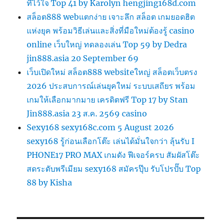
ที่ไว้ใจ Top 41 by Karolyn hengjing168d.com
สล็อต888 webแตกง่าย เจาะลึก สล็อต เกมยอดฮิต
แห่งยุค พร้อมวิธีเล่นและสิ่งที่มือใหม่ต้องรู้ casino
online เว็บใหญ่ ทดลองเล่น Top 59 by Dedra
jin888.asia 20 September 69
เว็บเปิดใหม่ สล็อต888 websiteใหญ่ สล็อตเว็บตรง
2026 ประสบการณ์เล่นยุคใหม่ ระบบเสถียร พร้อม
เกมให้เลือกมากมาย เครดิตฟรี Top 17 by Stan
Jin888.asia 23 ส.ค. 2569 casino
Sexy168 sexy168c.com 5 August 2026
sexy168 รู้ก่อนเลือกโต๊ะ เล่นได้มั่นใจกว่า ลุ้นรับ I
PHONE17 PRO MAX เกมดัง ฟีเจอร์ครบ สัมผัสโต๊ะ
สดระดับพรีเมียม sexy168 สมัครปุ๊บ รับโปรปั๊บ Top
88 by Kisha