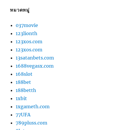
หมวดหมู่
037movie
123lionth
123xos.com
123xos.com
13satanbets.com
1688vegasx.com
168slot
188bet
188betth
1xbit
1xgameth.com
77UFA
789pluss.com