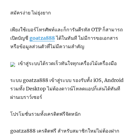
สมัครง่าย ไม่ยุ่งยาก
เพียงใช้เบอร์โทรศัพท์และก็การันตีรหัส OTP ก็สามารถ
เปิดบัญชี
goatza888
ได้ในทันที ไม่มีการขอเอกสาร
หรือข้อมูลส่วนตัวที่ไม่มีความสำคัญ
เข้าสู่ระบบได้รวดเร็วทันใจทุกเครื่องไม้เครื่องมือ
ระบบ goatza888 เข้าสู่ระบบ รองรับทั้ง iOS, Android
รวมทั้ง Desktop ไม่ต้องดาวน์โหลดแอปก็เล่นได้ทันที
ผ่านเบราว์เซอร์
โปรโมชั่นรวมทั้งเครดิตฟรีจัดหนัก
goatza888 เครดิตฟรี สำหรับสมาชิกใหม่ไม่ต้องฝาก