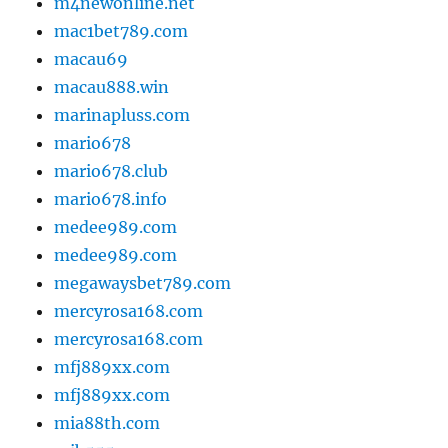
m4newonline.net
mac1bet789.com
macau69
macau888.win
marinapluss.com
mario678
mario678.club
mario678.info
medee989.com
medee989.com
megawaysbet789.com
mercyrosa168.com
mercyrosa168.com
mfj889xx.com
mfj889xx.com
mia88th.com