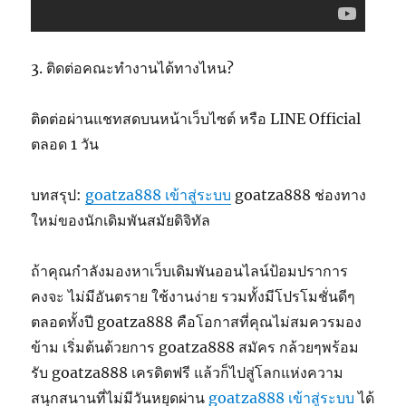
3. ติดต่อคณะทำงานได้ทางไหน?
ติดต่อผ่านแชทสดบนหน้าเว็บไซต์ หรือ LINE Official
ตลอด 1 วัน
บทสรุป:
goatza888 เข้าสู่ระบบ
goatza888 ช่องทาง
ใหม่ของนักเดิมพันสมัยดิจิทัล
ถ้าคุณกำลังมองหาเว็บเดิมพันออนไลน์ป้อมปราการ
คงจะ ไม่มีอันตราย ใช้งานง่าย รวมทั้งมีโปรโมชั่นดีๆ
ตลอดทั้งปี goatza888 คือโอกาสที่คุณไม่สมควรมอง
ข้าม เริ่มต้นด้วยการ goatza888 สมัคร กล้วยๆพร้อม
รับ goatza888 เครดิตฟรี แล้วก็ไปสู่โลกแห่งความ
สนุกสนานที่ไม่มีวันหยุดผ่าน
goatza888 เข้าสู่ระบบ
ได้