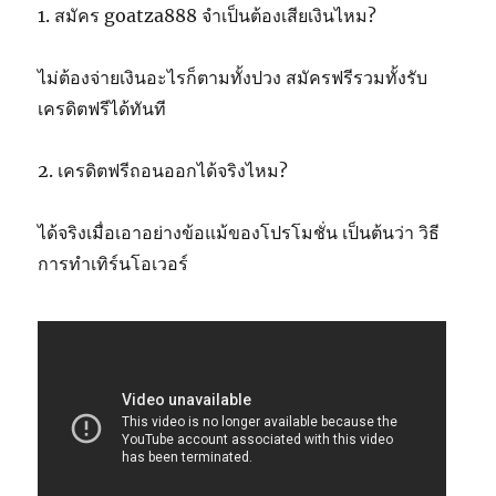
1. สมัคร goatza888 จำเป็นต้องเสียเงินไหม?
ไม่ต้องจ่ายเงินอะไรก็ตามทั้งปวง สมัครฟรีรวมทั้งรับ
เครดิตฟรีได้ทันที
2. เครดิตฟรีถอนออกได้จริงไหม?
ได้จริงเมื่อเอาอย่างข้อแม้ของโปรโมชั่น เป็นต้นว่า วิธี
การทำเทิร์นโอเวอร์