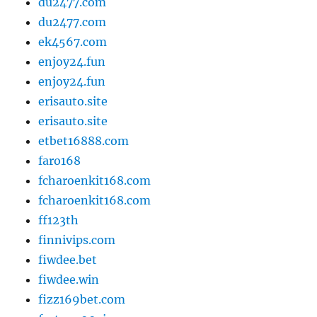
du2477.com
du2477.com
ek4567.com
enjoy24.fun
enjoy24.fun
erisauto.site
erisauto.site
etbet16888.com
faro168
fcharoenkit168.com
fcharoenkit168.com
ff123th
finnivips.com
fiwdee.bet
fiwdee.win
fizz169bet.com