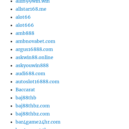
allin99win.win
allstar168.me
alot66
alot666
amb888
ambnovabet.com
argus16888.com
askwin88.online
askyouwin888
audi688.com
autoslot16888.com
Baccarat
baj88thb
baj88thbz.com
baj88thbz.com
bar4game24hr.com