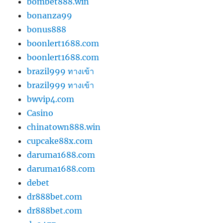
bombet888.win
bonanza99
bonus888
boonlert1688.com
boonlert1688.com
brazil999 ทางเข้า
brazil999 ทางเข้า
bwvip4.com
Casino
chinatown888.win
cupcake88x.com
daruma1688.com
daruma1688.com
debet
dr888bet.com
dr888bet.com