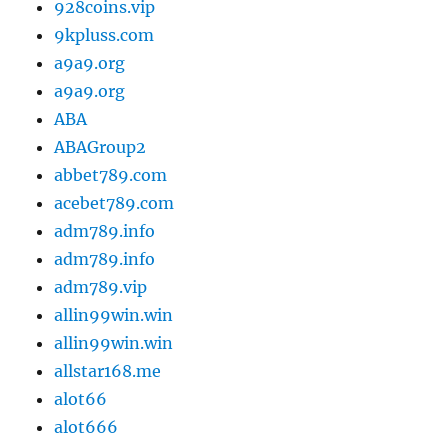
928coins.vip
9kpluss.com
a9a9.org
a9a9.org
ABA
ABAGroup2
abbet789.com
acebet789.com
adm789.info
adm789.info
adm789.vip
allin99win.win
allin99win.win
allstar168.me
alot66
alot666