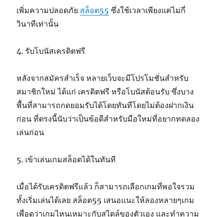
เพิ่มความปลอดภัย
สล็อต55
ซึ่งใช้เวลาเพียงแค่ไม่กี่
วินาทีเท่านั้น
4. รับโบนัสเครดิตฟรี
หลังจากสมัครสำเร็จ หลายเว็บจะมีโปรโมชั่นสำหรับ
สมาชิกใหม่ ได้แก่ เครดิตฟรี หรือโบนัสต้อนรับ ซึ่งบาง
พื้นที่สามารถกดยอมรับได้โดยทันทีโดยไม่ต้องฝากเงิน
ก่อน ที่ตรงนี้นับว่าเป็นข้อดีสำหรับมือใหม่ที่อยากทดลอง
เล่นก่อน
5. เข้าเล่นเกมสล็อตได้ในทันที
เมื่อได้รับเครดิตฟรีแล้ว ก็สามารถเลือกเกมที่พอใจรวม
ทั้งเริ่มเล่นได้เลย สล็อต55 เสนอแนะให้ลองหลายๆเกม
เพื่อดูว่าเกมไหนเหมาะกับสไตล์ของตัวเอง และทำความ