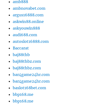
amb888
ambnovabet.com
argus16888.com
askwin88.online
askyouwin888
audi688.com
autoslot16888.com
Baccarat
baj88thb
baj88thbz.com
baj88thbz.com
bar4game24hr.com
bar4game24hr.com
baslot168bet.com
bbp168.me
bbp168.me