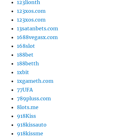
123lionth
123xos.com
123xos.com
13satanbets.com
1688vegasx.com
168slot
188bet
188betth
1xbit
1xgameth.com
77UFA
789pluss.com
8lots.me
918Kiss
918kissauto
918kissme