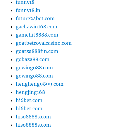
funny18
funny18.in
future24bet.com
gachawin168.com
gamehit8888.com
goatbetroyalcasino.com
goatza888fin.com
gobaza88.com
gowingo88.com
gowingo88.com
hengheng9899.com
hengjing168
hi6bet.com
hi6bet.com
hiso8888s.com
hiso8888s.com