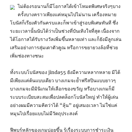
ไม่ต้องรอนานก็มีโอกาสได้เข้าโหมดพิเศษจริงๆบาง
ครั้งบางคราวเพียงแค่หมุนไปไม่นาน เครื่องหมาย
โบนัสก็เรียงตัวกันครบและก็พาเข้าสู่รอบพิเศษทันที ซึ่ง
ระยะเวลานั้นนับได้ว่าเป็นช่วงที่บันเทิงใจที่สุด เนื่องจาก
ได้โอกาสได้รับรางวัลเพิ่มขึ้นหลายเท่า และก็ยังมีลูกเล่น
เสริมอย่างการสุ่มเดาตัวคูณ หรือการขยายวงล้อที่ช่วย
เพิ่มช่องทางชนะ
ทั้งระบบโบนัสของ jinda55 ยังมีความหลากหลาย มิได้
มีเพียงแค่ต้นแบบเดียว บางเกมจะย้ำฟรีสปินแบบยาวๆ
บางเกมจะมีมินิเกมให้เลือกของขวัญ หรือบางเกมก็มี
ระบบระเบียบสะสมเพื่อปลดล็อกโบนัสใหญ่ ทำให้ผู้เล่น
อย่างผมมีความคิดว่าได้ “ลุ้น” อยู่เสมอเวลา ไม่ใช่แค่
หมุนไปเรื่อยแบบไม่มีวัตถุประสงค์
ฟีพบร์หลักของเกมบ่อยขึ้น รู้เรื่องระบบการชำระเงิน