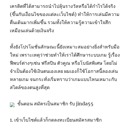
เครดิตที่ได้สามารถนำไปลุ้นรางวัลหรือได้กำไรได้จริง
(ขึ้นกับเงื่อนไขของแต่ละเว็บไซต์) ทำให้การเล่นมีความ
ตื่นเต้นมากเพิ่มขึ้น รวมทั้งให้ความรู้ความเข้าใจสึก
เหมือนเล่นด้วยเงินจริง
ทั้งยังโปรโมชั่นลักษณะนี้ยังเหมาะสมอย่างยิ่งสำหรับมือ
ใหม่ เพราะเหตุว่าช่วยทำให้เราได้ศึกษาระบบเกม รู้เรื่อง
ฟีพบร์ต่างๆเช่น ฟรีสปิน ตัวคูณ หรือโบนัสพิเศษ โดยไม่
จำเป็นต้องใช้เงินตนเองเลย ผมเองก็ใช้โอกาสนี้ลองเล่น
หลายเกม จนกระทั่งเริ่มทราบว่าเกมแบบไหนเหมาะกับ
สไตล์ของตนสูงที่สุด
ขั้นตอน สมัครเป็นสมาชิก รับ jinda55
1. เข้าเว็บไซต์แล้วก็กดลงทะเบียนสมัครสมาชิก