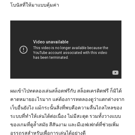
โบนัสที่ให้มาแบบคุ้มค่า
ผมเข้าไปทดลองเล่นสล็อตฟรีกับ สล็อตเครดิตฟรี ก็มิได้
คาดหมายอะไรมาก แค่ต้องการทดลองดูว่าแตกต่างจาก
เว็บอื่นยังไง แม้กระนั้นสิ่งที่พบคือความลื่นไถลไหลของ
ระบบที่ทำให้เล่นได้ต่อเนื่อง ไม่มีสะดุด รวมทั้งวางแบบ
ของเกมที่ดูล้ำสมัย สีสันงาม และมีเอฟเฟกต์ที่ช่วยเพิ่ม
อรรถรสสำหรับเพื่อการเล่นได้อย่างดี