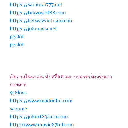
https://samurai777.net
https://tokyoslot88.com
https://betwayvietnam.com
https://jokerasia.net
pgslot
pgslot
เว็บคาสิโนน่าเล่น ทั้ง
สล็อต
และ
บาคาร่า
ตึงจริงแตก
บ่อยมาก
918kiss
https://www.madoohd.com
sagame
https://joker123auto.com
http://www.movie87hd.com