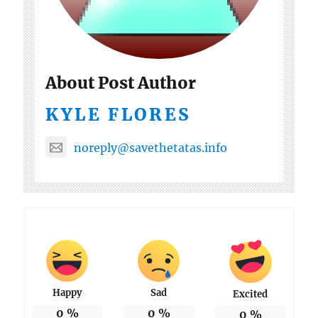
About Post Author
KYLE FLORES
noreply@savethetatas.info
Happy
Sad
Excited
0
%
0
%
0
%