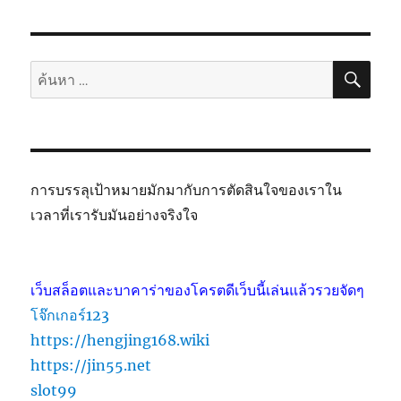
ค้นห
ค้นหา:
การบรรลุเป้าหมายมักมากับการตัดสินใจของเราใน
เวลาที่เรารับมันอย่างจริงใจ
เว็บสล็อตและบาคาร่าของโครตดีเว็บนี้เล่นแล้วรวยจัดๆ
โจ๊กเกอร์123
https://hengjing168.wiki
https://jin55.net
slot99