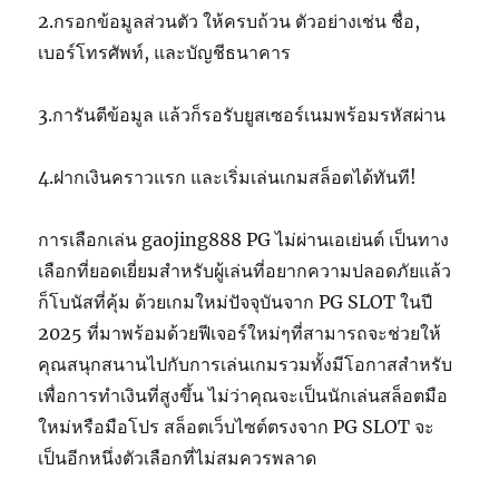
2.กรอกข้อมูลส่วนตัว ให้ครบถ้วน ตัวอย่างเช่น ชื่อ,
เบอร์โทรศัพท์, และบัญชีธนาคาร
3.การันตีข้อมูล แล้วก็รอรับยูสเซอร์เนมพร้อมรหัสผ่าน
4.ฝากเงินคราวแรก และเริ่มเล่นเกมสล็อตได้ทันที!
การเลือกเล่น gaojing888 PG ไม่ผ่านเอเย่นต์ เป็นทาง
เลือกที่ยอดเยี่ยมสำหรับผู้เล่นที่อยากความปลอดภัยแล้ว
ก็โบนัสที่คุ้ม ด้วยเกมใหม่ปัจจุบันจาก PG SLOT ในปี
2025 ที่มาพร้อมด้วยฟีเจอร์ใหม่ๆที่สามารถจะช่วยให้
คุณสนุกสนานไปกับการเล่นเกมรวมทั้งมีโอกาสสำหรับ
เพื่อการทำเงินที่สูงขึ้น ไม่ว่าคุณจะเป็นนักเล่นสล็อตมือ
ใหม่หรือมือโปร สล็อตเว็บไซต์ตรงจาก PG SLOT จะ
เป็นอีกหนึ่งตัวเลือกที่ไม่สมควรพลาด