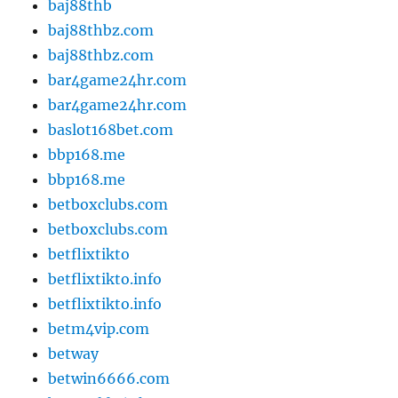
baj88thb
baj88thbz.com
baj88thbz.com
bar4game24hr.com
bar4game24hr.com
baslot168bet.com
bbp168.me
bbp168.me
betboxclubs.com
betboxclubs.com
betflixtikto
betflixtikto.info
betflixtikto.info
betm4vip.com
betway
betwin6666.com