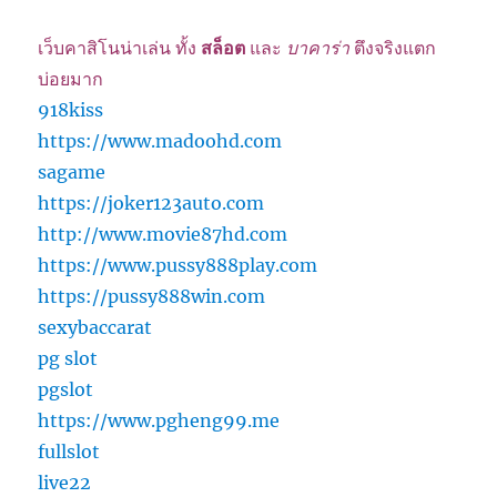
เว็บคาสิโนน่าเล่น ทั้ง
สล็อต
และ
บาคาร่า
ตึงจริงแตก
บ่อยมาก
918kiss
https://www.madoohd.com
sagame
https://joker123auto.com
http://www.movie87hd.com
https://www.pussy888play.com
https://pussy888win.com
sexybaccarat
pg slot
pgslot
https://www.pgheng99.me
fullslot
live22