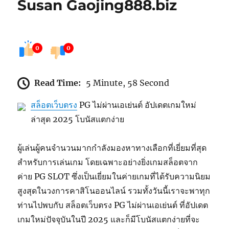
Susan Gaojing888.biz
0
0
Read Time:
5 Minute, 58 Second
สล็อตเว็บตรง
PG ไม่ผ่านเอเย่นต์ อัปเดตเกมใหม่
ล่าสุด 2025 โบนัสแตกง่าย
ผู้เล่นผู้คนจำนวนมากกำลังมองหาทางเลือกที่เยี่ยมที่สุด
สำหรับการเล่นเกม โดยเฉพาะอย่างยิ่งเกมสล็อตจาก
ค่าย PG SLOT ซึ่งเป็นเยี่ยมในค่ายเกมที่ได้รับความนิยม
สูงสุดในวงการคาสิโนออนไลน์ รวมทั้งวันนี้เราจะพาทุก
ท่านไปพบกับ สล็อตเว็บตรง PG ไม่ผ่านเอเย่นต์ ที่อัปเดต
เกมใหม่ปัจจุบันในปี 2025 และก็มีโบนัสแตกง่ายที่จะ