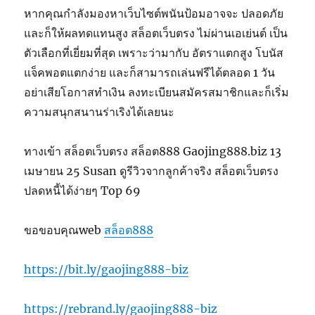
หากคุณกำลังมองหาเว็บไซต์พนันป้อมอาจจะ ปลอดภัย
และก็ให้ผลทดแทนสูง สล็อตเว็บตรง ไม่ผ่านเอเย่นต์ เป็น
ตัวเลือกที่เยี่ยมที่สุด เพราะว่ามากับ อัตราแตกสูง โบนัส
แจ็คพอตแตกง่าย และก็สามารถเล่นฟรีได้ตลอด 1 วัน
อย่าเสียโอกาสทำเงิน ลงทะเบียนสมัครสมาชิกและก็เริ่ม
ความสนุกสนานร่าเริงได้เลยนะ
ทางเข้า สล็อตเว็บตรง สล็อต888 Gaojing888.biz 13
เมษายน 25 Susan ดูรีวิวจากลูกค้าจริง สล็อตเว็บตรง
ปลดหนี้ได้ง่ายๆ Top 69
ขอขอบคุณweb
สล็อต888
https://bit.ly/gaojing888-biz
https://rebrand.ly/gaojing888-biz