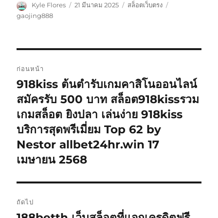
ผู้
เขียน
หมวด
ป้าย
Kyle Flores
21 มีนาคม 2025
สล็อตเว็บตรง
เขียน
เมื่อ
หมู่
กำกับ
gaojing888
แนะแนว
ก่อนหน้า
เรื่อง
918kiss ต้นตำรับเกมคาสิโนออนไลน์
เรื่อง
ก่อน
สมัครรับ 500 บาท สล็อต918kissรวม
หน้า:
เกมสล็อต ยิงปลา เล่นง่าย 918kiss
บริการสุดพรีเมี่ยม Top 62 by
Nestor allbet24hr.win 17
เมษายน 2568
ถัดไป
188betth เว็บสล็อตที่แจกเครดิตฟรี
เรื่อง