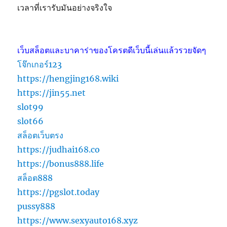
เวลาที่เรารับมันอย่างจริงใจ
เว็บสล็อตและบาคาร่าของโครตดีเว็บนี้เล่นแล้วรวยจัดๆ
โจ๊กเกอร์123
https://hengjing168.wiki
https://jin55.net
slot99
slot66
สล็อตเว็บตรง
https://judhai168.co
https://bonus888.life
สล็อต888
https://pgslot.today
pussy888
https://www.sexyauto168.xyz