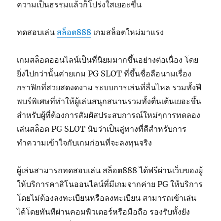
ความเป็นธรรมแล้วก็โปร่งใสเยอะขึ้น
ทดสอบเล่น
สล็อต888
เกมสล็อตใหม่มาแรง
เกมสล็อตออนไลน์เป็นที่นิยมมากขึ้นอย่างต่อเนื่อง โดย
ยิ่งไปกว่านั้นค่ายเกม PG SLOT ที่ขึ้นชื่อลือนามเรื่อง
กราฟิกที่สวยสดงดงาม ระบบการเล่นที่ลื่นไหล รวมทั้งฟี
พบร์พิเศษที่ทำให้ผู้เล่นสนุกสนานรวมทั้งตื่นเต้นเยอะขึ้น
สำหรับผู้ที่ต้องการสัมผัสประสบการณ์ใหม่ๆการทดลอง
เล่นสล็อต PG SLOT นับว่าเป็นลู่ทางที่ดีสำหรับการ
ทำความเข้าใจกับเกมก่อนที่จะลงทุนจริง
ผู้เล่นสามารถทดสอบเล่น สล็อต888 ได้ฟรีผ่านเว็บของผู้
ให้บริการคาสิโนออนไลน์ที่มีเกมจากค่าย PG ให้บริการ
โดยไม่ต้องลงทะเบียนหรือลงทะเบียน สามารถเข้าเล่น
ได้โดยทันทีผ่านคอมพิวเตอร์หรือมือถือ รองรับทั้งยัง