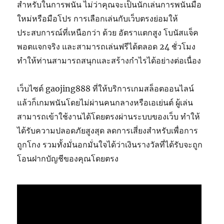
สำหรับในการพนัน ไม่ว่าคุณจะเป็นนักเล่นการพนันมือ
ใหม่หรือมือโปร การเลือกเล่นกับเว็บตรงย่อมให้
ประสบการณ์ที่เหนือกว่า ด้วย อัตราแตกสูง โบนัสแจ็ค
พอตแจกจริง และสามารถเล่นฟรีได้ตลอด 24 ชั่วโมง
ทำให้ท่านสามารถสนุกและสร้างกำไรได้อย่างต่อเนื่อง
เว็บไซต์ gaojing888 ที่ให้บริการเกมสล็อตออนไลน์
แล้วก็เกมพนันโดยไม่ผ่านคนกลางหรือเอเย่นต์ ผู้เล่น
สามารถเข้าใช้งานได้โดยตรงผ่านระบบของเว็บ ทำให้
ได้รับความปลอดภัยสูงสุด ลดการเสี่ยงสำหรับเพื่อการ
ถูกโกง รวมทั้งมั่นอกมั่นใจได้ว่าเงินรางวัลที่ได้รับจะถูก
โอนฝากบัญชีของคุณโดยตรง