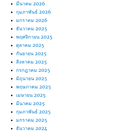
มีนาคม 2026
กุมภาพันธ์ 2026
มกราคม 2026
ธันวาคม 2025
พฤศจิกายน 2025
ตุลาคม 2025
กันยายน 2025
สิงหาคม 2025
กรกฎาคม 2025
มิถุนายน 2025
พฤษภาคม 2025
เมษายน 2025
มีนาคม 2025
กุมภาพันธ์ 2025
มกราคม 2025
ธันวาคม 2024