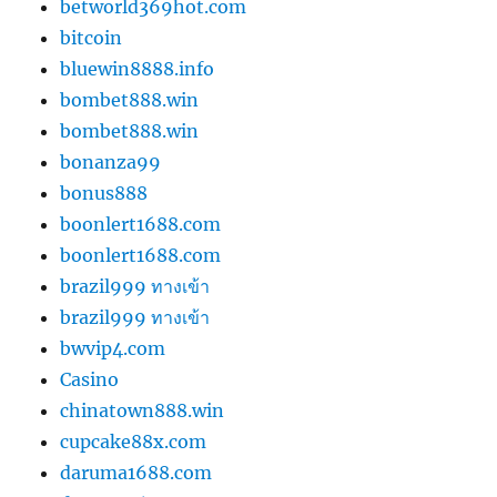
betworld369hot.com
bitcoin
bluewin8888.info
bombet888.win
bombet888.win
bonanza99
bonus888
boonlert1688.com
boonlert1688.com
brazil999 ทางเข้า
brazil999 ทางเข้า
bwvip4.com
Casino
chinatown888.win
cupcake88x.com
daruma1688.com