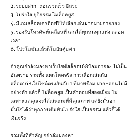
2. ระบบฝาก-ถอนรวดเร็ว อิสระ
3. โปร่งใส ยุติธรรม ไม่ล็อคยูส
4. มีเกมสล็อตเครดิตฟรีให้เลือกเล่นมากมายก่ายกอง
5. รองรับโทรศัพท์เคลื่อนที่ เล่นได้ทุกหนทุกแห่ง ตลอด
เวลา
6. โปรโมชั่นแล้วก็โบนัสคุ้มค่า
ถ้าคุณกำลังมองหาเว็บไซต์สล็อต168ป้อมอาจจะ ไม่เป็น
อันตราย รวมทั้ง แตกโหดจริง การเลือกเล่นกับ
สล็อต168เว็บไซต์ตรงอันดับ 1 ที่มาพร้อม ฝาก-ถอนไม่มี
อย่างต่ำ แล้วก็ ไม่ล็อคยูส เป็นคำตอบที่ยอดเยี่ยม ไม่
เฉพาะแต่คุณจะได้เล่นเกมที่มีคุณภาพ แต่ยังมั่นอก
มั่นใจได้ว่าทุกการเดิมพันโปร่งใส เป็นธรรม แล้วก็ได้
เงินจริง
รวมทั้งที่สำคัญ อย่าลืมมองหา