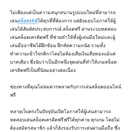
ไม่เพียงแค่เป็นความสนุกสนานรูปแบบใหม่ที่สามารถ
เล่น
สล็อต168
ได้ทุกที่ที่ต้องการ แต่ยังมอบโอกาสให้ผู้
เล่นได้สัมผัสประสบการณ์ สล็อตฟรี ผ่านระบบทดสอบ
เล่นสล็อตเครดิตฟรี ที่ช่วยทำให้ทั้งผู้เล่นมือใหม่และผู้
เล่นมืออาชีพได้ฝึกซ้อม ฝึกหัดความถนัด รวมทั้ง
ทำความเข้าใจกติกาโดยไม่ต้องเสียเงินเสียทองแม้แต่
บาทเดียว ซึ่งนับว่าเป็นอีกหนึ่งจุดเด่นที่ทำให้เกมสล็อต
เครดิตฟรีเป็นที่นิยมอย่างต่อเนื่อง
ช่องทางที่คุณไม่สมควรพลาดกับการเล่นสล็อตออนไลน์
ฟรี
หลายเว็บตรงในปัจจุบันเปิดโอกาสให้ผู้เล่นสามารถ
ทดสอบเล่นสล็อตเครดิตฟรีฟรีได้ทุกค่าย ทุกเกม โดยไม่
ต้องสมัครสมาชิก แล้วก็ยังรองรับการเล่นผ่านมือถือ ซึ่ง