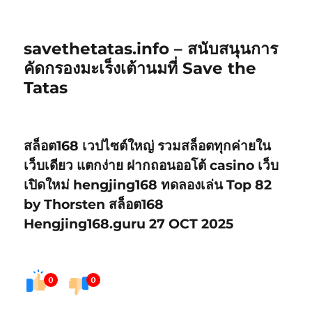
savethetatas.info – สนับสนุนการ
คัดกรองมะเร็งเต้านมที่ Save the
Tatas
สล็อต168 เวปไซต์ใหญ่ รวมสล็อตทุกค่ายใน
เว็บเดียว แตกง่าย ฝากถอนออโต้ casino เว็บ
เปิดใหม่ hengjing168 ทดลองเล่น Top 82
by Thorsten สล็อต168
Hengjing168.guru 27 OCT 2025
0
0