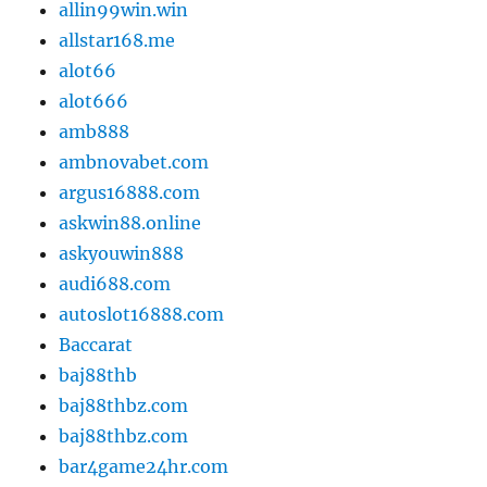
allin99win.win
allstar168.me
alot66
alot666
amb888
ambnovabet.com
argus16888.com
askwin88.online
askyouwin888
audi688.com
autoslot16888.com
Baccarat
baj88thb
baj88thbz.com
baj88thbz.com
bar4game24hr.com