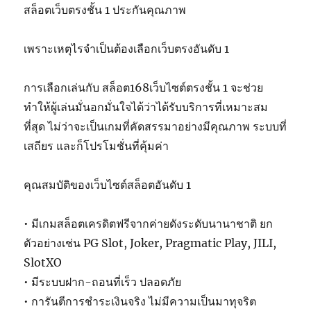
สล็อตเว็บตรงชั้น 1 ประกันคุณภาพ
เพราะเหตุไรจำเป็นต้องเลือกเว็บตรงอันดับ 1
การเลือกเล่นกับ สล็อต168เว็บไซต์ตรงชั้น 1 จะช่วย
ทำให้ผู้เล่นมั่นอกมั่นใจได้ว่าได้รับบริการที่เหมาะสม
ที่สุด ไม่ว่าจะเป็นเกมที่คัดสรรมาอย่างมีคุณภาพ ระบบที่
เสถียร และก็โปรโมชั่นที่คุ้มค่า
คุณสมบัติของเว็บไซต์สล็อตอันดับ 1
• มีเกมสล็อตเครดิตฟรีจากค่ายดังระดับนานาชาติ ยก
ตัวอย่างเช่น PG Slot, Joker, Pragmatic Play, JILI,
SlotXO
• มีระบบฝาก-ถอนที่เร็ว ปลอดภัย
• การันตีการชำระเงินจริง ไม่มีความเป็นมาทุจริต