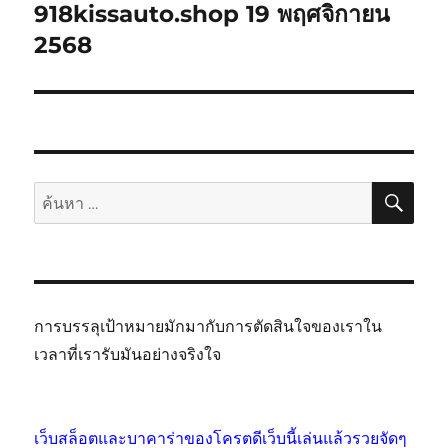
918kissauto.shop 19 พฤศจิกายน
2568
ค้นห
ค้นหา:
การบรรลุเป้าหมายมักมากับการตัดสินใจของเราใน
เวลาที่เรารับมันอย่างจริงใจ
เว็บสล็อตและบาคาร่าของโครตดีเว็บนี้เล่นแล้วรวยจัดๆ