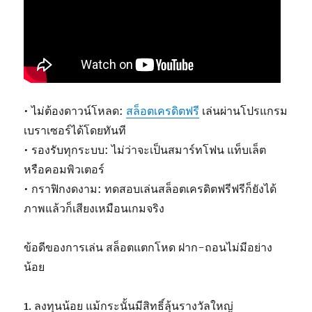
• ไม่ต้องดาวน์โหลด:
สล็อตเครดิตฟรี
เล่นผ่านโปรแกรม
เบราเซอร์ได้โดยทันที
• รองรับทุกระบบ: ไม่ว่าจะเป็นสมาร์ทโฟน แท็บเล็ต
หรือคอมพิวเตอร์
• กราฟิกงดงาม: ทดสอบเล่นสล็อตเครดิตฟรีฟรีก็ยังได้
ภาพแล้วก็เสียงเหมือนเกมจริง
ข้อดีของการเล่น สล็อตแตกโหด ฝาก-ถอนไม่มีอย่าง
น้อย
1. ลงทุนน้อย แม้กระนั้นมีสิทธิ์ลุ้นรางวัลใหญ่