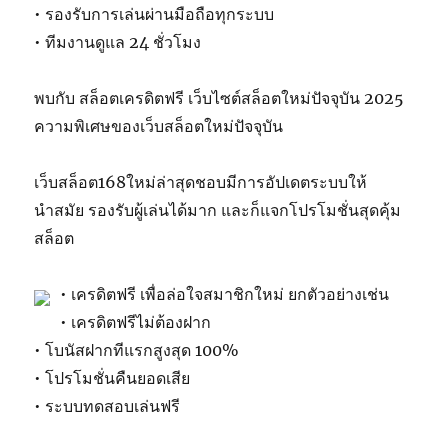
• รองรับการเล่นผ่านมือถือทุกระบบ
• ทีมงานดูแล 24 ชั่วโมง
พบกับ สล็อตเครดิตฟรี เว็บไซต์สล็อตใหม่ปัจจุบัน 2025
ความพิเศษของเว็บสล็อตใหม่ปัจจุบัน
เว็บสล็อต168ใหม่ล่าสุดชอบมีการอัปเดตระบบให้
นำสมัย รองรับผู้เล่นได้มาก และก็แจกโปรโมชั่นสุดคุ้ม
สล็อต
• เครดิตฟรี เพื่อล่อใจสมาชิกใหม่ ยกตัวอย่างเช่น
• เครดิตฟรีไม่ต้องฝาก
• โบนัสฝากทีแรกสูงสุด 100%
• โปรโมชั่นคืนยอดเสีย
• ระบบทดสอบเล่นฟรี