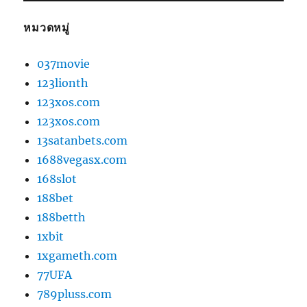
หมวดหมู่
037movie
123lionth
123xos.com
123xos.com
13satanbets.com
1688vegasx.com
168slot
188bet
188betth
1xbit
1xgameth.com
77UFA
789pluss.com