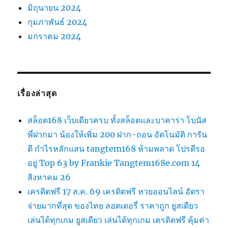
มิถุนายน 2024
กุมภาพันธ์ 2024
มกราคม 2024
เรื่องล่าสุด
สล็อต168 เว็บเดียวครบ ทั้งสล็อตและบาคาร่า โบนัส
พี่ฝากมา น้องให้เพิ่ม 200 ฝาก-ถอน อัตโนมัติ การัน
ตี กำไรหลักแสน tangtem168 ห้ามพลาด โปรดีรอ
อยู่ Top 63 by Frankie Tangtem168e.com 14
สิงหาคม 26
เครดิตฟรี 17 ส.ค. 69 เครดิตฟรี หวยออนไลน์ อัตรา
จ่ายมากที่สุด ของไทย ลอตเตอรี่ ราคาถูก ยูสเดียว
เล่นได้ทุกเกม ยูสเดียว เล่นได้ทุกเกม เครดิตฟรี คุ้มค่า