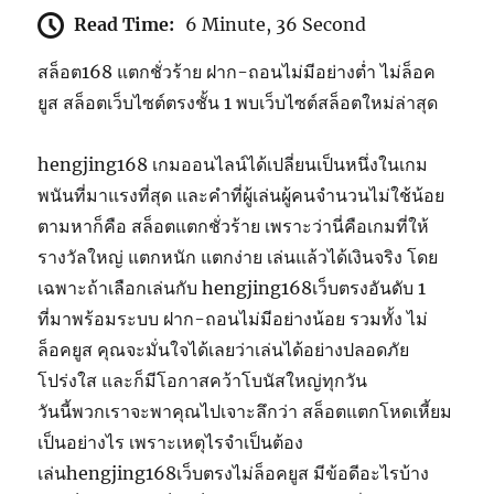
Read Time:
6 Minute, 36 Second
สล็อต168 แตกชั่วร้าย ฝาก-ถอนไม่มีอย่างต่ำ ไม่ล็อค
ยูส สล็อตเว็บไซต์ตรงชั้น 1 พบเว็บไซต์สล็อตใหม่ล่าสุด
hengjing168 เกมออนไลน์ได้เปลี่ยนเป็นหนึ่งในเกม
พนันที่มาแรงที่สุด และคำที่ผู้เล่นผู้คนจำนวนไม่ใช้น้อย
ตามหาก็คือ สล็อตแตกชั่วร้าย เพราะว่านี่คือเกมที่ให้
รางวัลใหญ่ แตกหนัก แตกง่าย เล่นแล้วได้เงินจริง โดย
เฉพาะถ้าเลือกเล่นกับ hengjing168เว็บตรงอันดับ 1
ที่มาพร้อมระบบ ฝาก-ถอนไม่มีอย่างน้อย รวมทั้ง ไม่
ล็อคยูส คุณจะมั่นใจได้เลยว่าเล่นได้อย่างปลอดภัย
โปร่งใส และก็มีโอกาสคว้าโบนัสใหญ่ทุกวัน
วันนี้พวกเราจะพาคุณไปเจาะลึกว่า สล็อตแตกโหดเหี้ยม
เป็นอย่างไร เพราะเหตุไรจำเป็นต้อง
เล่นhengjing168เว็บตรงไม่ล็อคยูส มีข้อดีอะไรบ้าง