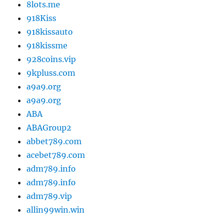
8lots.me
918Kiss
918kissauto
918kissme
928coins.vip
9kpluss.com
a9a9.org
a9a9.org
ABA
ABAGroup2
abbet789.com
acebet789.com
adm789.info
adm789.info
adm789.vip
allin99win.win