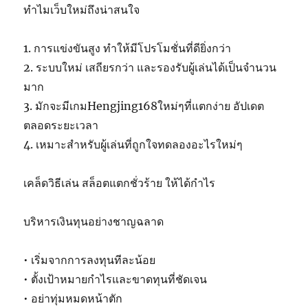
ทำไมเว็บใหม่ถึงน่าสนใจ
1. การแข่งขันสูง ทำให้มีโปรโมชั่นที่ดียิ่งกว่า
2. ระบบใหม่ เสถียรกว่า และรองรับผู้เล่นได้เป็นจำนวน
มาก
3. มักจะมีเกมHengjing168ใหม่ๆที่แตกง่าย อัปเดต
ตลอดระยะเวลา
4. เหมาะสำหรับผู้เล่นที่ถูกใจทดลองอะไรใหม่ๆ
เคล็ดวิธีเล่น สล็อตแตกชั่วร้าย ให้ได้กำไร
บริหารเงินทุนอย่างชาญฉลาด
• เริ่มจากการลงทุนทีละน้อย
• ตั้งเป้าหมายกำไรและขาดทุนที่ชัดเจน
• อย่าทุ่มหมดหน้าตัก