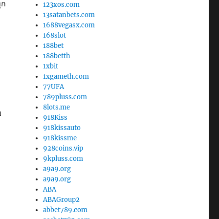
ุก
123xos.com
13satanbets.com
1688vegasx.com
168slot
188bet
188betth
1xbit
1xgameth.com
77UFA
789pluss.com
8lots.me
ม
918Kiss
918kissauto
918kissme
928coins.vip
9kpluss.com
a9a9.org
a9a9.org
ABA
ABAGroup2
abbet789.com