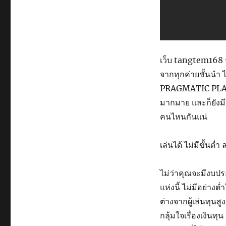
เว็บ tangtem168 ร
จากทุกค่ายชั้นนำ
PRAGMATIC PLAY, 
มากมาย และก็ยังมี
คนไหนกันแน่
เล่นได้ ไม่มีขั้นต
ไม่ว่าคุณจะมีงบประ
แห่งนี้ ไม่มีอย่าง
ต่างจากผู้เล่นทุน
กลุ้มใจเรื่องเงินท