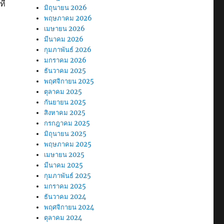
ที
มิถุนายน 2026
พฤษภาคม 2026
เมษายน 2026
มีนาคม 2026
กุมภาพันธ์ 2026
มกราคม 2026
ธันวาคม 2025
พฤศจิกายน 2025
ตุลาคม 2025
กันยายน 2025
สิงหาคม 2025
กรกฎาคม 2025
มิถุนายน 2025
พฤษภาคม 2025
เมษายน 2025
มีนาคม 2025
กุมภาพันธ์ 2025
มกราคม 2025
ธันวาคม 2024
พฤศจิกายน 2024
ตุลาคม 2024