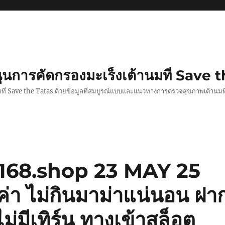
ุนการคัดกรองมะเร็งเต้านมที่ Save 
ที่ Save the Tatas ด้วยข้อมูลที่สมบูรณ์แบบและแนวทางการตรวจสุขภาพเต้านมท
168.shop 23 MAY 25
ค่า ไม่กินมาม่าแน่นอน ฝา
ม่มีเทิร์น ทางเข้าสล็อต