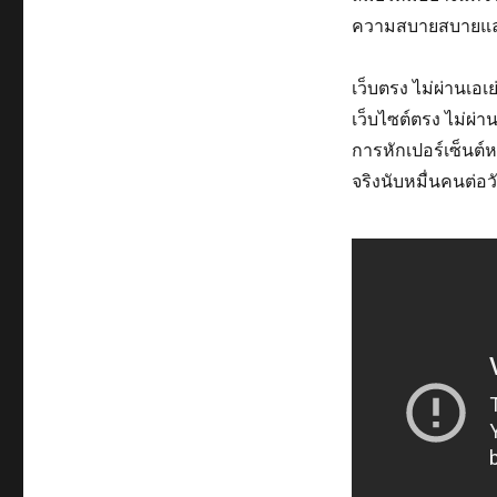
ความสบายสบายและสิ
เว็บตรง ไม่ผ่านเอเ
เว็บไซต์ตรง ไม่ผ่
การหักเปอร์เซ็นต์
จริงนับหมื่นคนต่อว