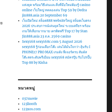
แห่งยุค พร้อมวิธีเล่นและสิ่งที่มือใหม่ต้องรู้ casino
online เว็บใหญ่ ทดลองเล่น Top 59 by Dedra
jin888.asia 20 September 69
เว็บเปิดใหม่ สล็อต888 websiteใหญ่ สล็อตเว็บตรง
าย
2026 ประสบการณ์เล่นยุคใหม่ ระบบเสถียร พร้อม
เกมให้เลือกมากมาย เครดิตฟรี Top 17 by Stan
Jin888.asia 23 ส.ค. 2569 casino
Sexy168 sexy168c.com 5 August 2026
sexy168 รู้ก่อนเลือกโต๊ะ เล่นได้มั่นใจกว่า ลุ้นรับ I
PHONE17 PRO MAX เกมดัง ฟีเจอร์ครบ สัมผัส
โต๊ะสดระดับพรีเมียม sexy168 สมัครปุ๊บ รับโปรปั๊บ
Top 88 by Kisha
หมวดหมู่
037movie
123lionth
123xos.com