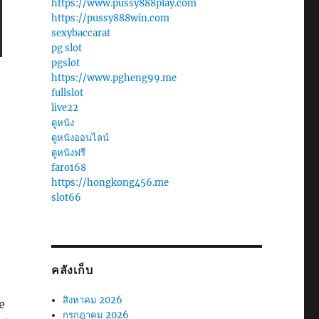
https://www.pussy888play.com
https://pussy888win.com
sexybaccarat
pg slot
pgslot
https://www.pgheng99.me
fullslot
live22
ดูหนัง
ดูหนังออนไลน์
ดูหนังฟรี
faro168
https://hongkong456.me
slot66
คลังเก็บ
สิงหาคม 2026
e
กรกฎาคม 2026