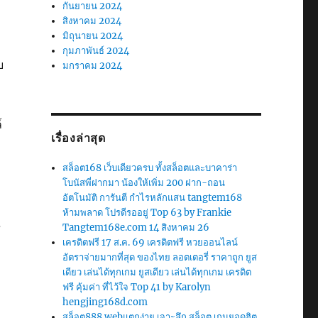
กันยายน 2024
สิงหาคม 2024
มิถุนายน 2024
กุมภาพันธ์ 2024
บ
มกราคม 2024
์
เรื่องล่าสุด
สล็อต168 เว็บเดียวครบ ทั้งสล็อตและบาคาร่า
โบนัสพี่ฝากมา น้องให้เพิ่ม 200 ฝาก-ถอน
อัตโนมัติ การันตี กำไรหลักแสน tangtem168
ห้ามพลาด โปรดีรออยู่ Top 63 by Frankie
ณ
Tangtem168e.com 14 สิงหาคม 26
เครดิตฟรี 17 ส.ค. 69 เครดิตฟรี หวยออนไลน์
อัตราจ่ายมากที่สุด ของไทย ลอตเตอรี่ ราคาถูก ยูส
เดียว เล่นได้ทุกเกม ยูสเดียว เล่นได้ทุกเกม เครดิต
ฟรี คุ้มค่า ที่ไว้ใจ Top 41 by Karolyn
hengjing168d.com
สล็อต888 webแตกง่าย เจาะลึก สล็อต เกมยอดฮิต