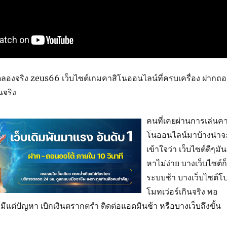
ดลองจริง zeus66 เว็บไซต์เกมคาสิโนออนไลน์ที่ครบเครื่อง ฝากถ
นจริง
คนที่เคยผ่านการเล่นคา
โนออนไลน์มาบ้างน่าจ
เข้าใจว่า เว็บไซต์ดีๆมัน
หาไม่ง่าย บางเว็บไซต์ก็
ระบบช้า บางเว็บไซต์โ
โมทเว่อร์เกินจริง พอ
บมีแต่ปัญหา เบิกเงินตรากตรำ ติดต่อแอดมินช้า หรือบางเว็บถึงขั้น