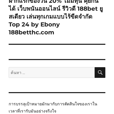
ฝากแรกของวัน 20% ไม่มีทุน คุยกัน
ได้ เว็บพนันออนไลน์ รีวิวดี 188bet ยู
สเดียว เล่นทุกเกมแบบไร้ขีดจำกัด
Top 24 by Ebony
188betthc.com
ค้นห
ค้นหา:
การบรรลุเป้าหมายมักมากับการตัดสินใจของเราใน
เวลาที่เรารับมันอย่างจริงใจ