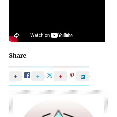
Share