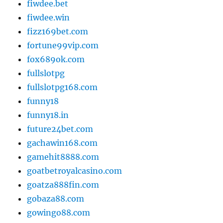
fiwdee.bet
fiwdee.win
fizz169bet.com
fortune99vip.com
fox689ok.com
fullslotpg
fullslotpg168.com
funny18
funny18.in
future24bet.com
gachawin168.com
gamehit8888.com
goatbetroyalcasino.com
goatza888fin.com
gobaza88.com
gowingo88.com