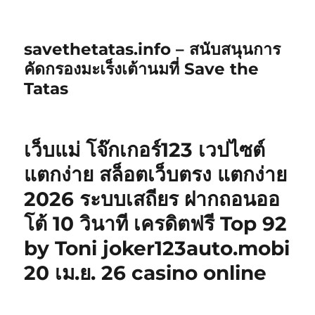
savethetatas.info – สนับสนุนการ
คัดกรองมะเร็งเต้านมที่ Save the
Tatas
เว็บแม่ โจ๊กเกอร์123 เวปไซต์
แตกง่าย สล็อตเว็บตรง แตกง่าย
2026 ระบบเสถียร ฝากถอนออ
โต้ 10 วินาที เครดิตฟรี Top 92
by Toni joker123auto.mobi
20 เม.ย. 26 casino online