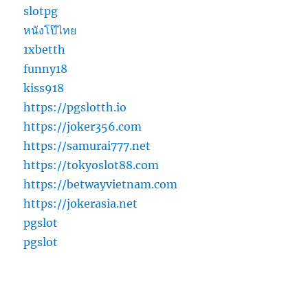
slotpg
หนังโป๊ไทย
1xbetth
funny18
kiss918
https://pgslotth.io
https://joker356.com
https://samurai777.net
https://tokyoslot88.com
https://betwayvietnam.com
https://jokerasia.net
pgslot
pgslot