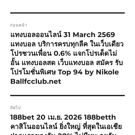
แนะแนว
ก่อนหน้า
เรื่อง
แทงบอลออนไลน์ 31 March 2569
เรื่อง
ก่อน
แทงบอล บริการครบทุกลีค ในเว็บเดียว
หน้า:
โปรชวนเพื่อน 0.6% แจกโปรเด็ดไม่
อั้น แทงบอลสด เว็บแทงบอล สมัคร รับ
โปรโมชั่นพิเศษ Top 94 by Nikole
Ballfcclub.net
ถัดไป
188bet 20 เม.ย. 2026 188betth
เรื่อง
ต่อ
คาสิโนออนไลน์ ยิ่งใหญ่ ที่สุดในเอเชีย
ไป: