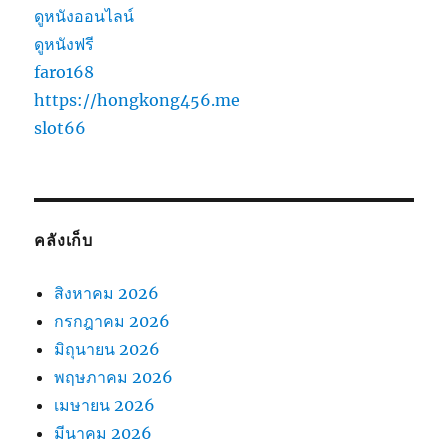
ดูหนังออนไลน์
ดูหนังฟรี
faro168
https://hongkong456.me
slot66
คลังเก็บ
สิงหาคม 2026
กรกฎาคม 2026
มิถุนายน 2026
พฤษภาคม 2026
เมษายน 2026
มีนาคม 2026