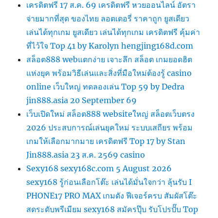
เครดิตฟรี 17 ส.ค. 69 เครดิตฟรี หวยออนไลน์ อัตรา
จ่ายมากที่สุด ของไทย ลอตเตอรี่ ราคาถูก ยูสเดียว
เล่นได้ทุกเกม ยูสเดียว เล่นได้ทุกเกม เครดิตฟรี คุ้มค่า
ที่ไว้ใจ Top 41 by Karolyn hengjing168d.com
สล็อต888 webแตกง่าย เจาะลึก สล็อต เกมยอดฮิต
แห่งยุค พร้อมวิธีเล่นและสิ่งที่มือใหม่ต้องรู้ casino
online เว็บใหญ่ ทดลองเล่น Top 59 by Dedra
jin888.asia 20 September 69
เว็บเปิดใหม่ สล็อต888 websiteใหญ่ สล็อตเว็บตรง
2026 ประสบการณ์เล่นยุคใหม่ ระบบเสถียร พร้อม
เกมให้เลือกมากมาย เครดิตฟรี Top 17 by Stan
Jin888.asia 23 ส.ค. 2569 casino
Sexy168 sexy168c.com 5 August 2026
sexy168 รู้ก่อนเลือกโต๊ะ เล่นได้มั่นใจกว่า ลุ้นรับ I
PHONE17 PRO MAX เกมดัง ฟีเจอร์ครบ สัมผัสโต๊ะ
สดระดับพรีเมียม sexy168 สมัครปุ๊บ รับโปรปั๊บ Top