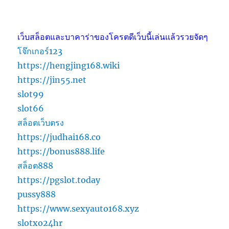
เว็บสล็อตและบาคาร่าของโครตดีเว็บนี้เล่นแล้วรวยจัดๆ
โจ๊กเกอร์123
https://hengjing168.wiki
https://jin55.net
slot99
slot66
สล็อตเว็บตรง
https://judhai168.co
https://bonus888.life
สล็อต888
https://pgslot.today
pussy888
https://www.sexyauto168.xyz
slotxo24hr