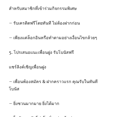
สำหรับสมาชิกที่เข้าร่วมกิจกรรมพิเศษ
– รับเครดิตฟรีโดยทันที ไม่ต้องฝากก่อน
– เพียงแค่ล็อกอินหรือทำตามอย่างเงื่อนไขกล้วยๆ
5. โปรเสนอแนะเพื่อนฝูง รับโบนัสฟรี
แชร์ลิงค์เชิญเพื่อนฝูง
– เพื่อนพ้องสมัคร & ฝากคราวแรก คุณรับในทันที
โบนัส
– ยิ่งชวนมากมาย ยิ่งได้มาก