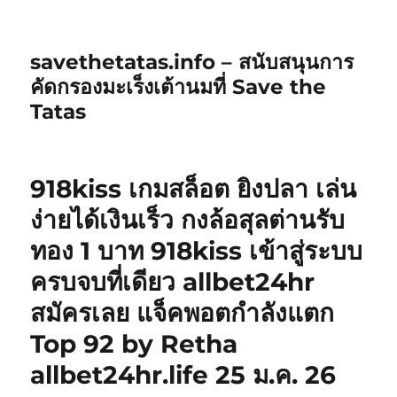
savethetatas.info – สนับสนุนการ
คัดกรองมะเร็งเต้านมที่ Save the
Tatas
918kiss เกมสล็อต ยิงปลา เล่น
ง่ายได้เงินเร็ว กงล้อสุลต่านรับ
ทอง 1 บาท 918kiss เข้าสู่ระบบ
ครบจบที่เดียว allbet24hr
สมัครเลย แจ็คพอตกำลังแตก
Top 92 by Retha
allbet24hr.life 25 ม.ค. 26