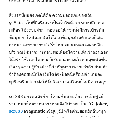
ประสบการณ์การเล่นก็แปรไปอย่างแจ่มแจ้ง
สิ่งแรกที่ผมสังเกตได้คือ ความปลอดภัยของเว็บ
918kiss เว็บที่ดีจริงควรเป็นเว็บไซต์ตรง ระบบมีความ
เสถียร ใช้ระบบฝาก–ถอนออโต้ รวมทั้งมีการเข้ารหัส
ข้อมูล ทำให้มั่นอกมั่นใจได้ว่าข้อมูลส่วนตัวแล้วก็เงิน
ลงทุนของพวกเราจะไม่รั่วไหล ผมเคยทดลองฝากเงิน
ปริมาณไม่มากมายก่อน พอเพียงมีความเห็นว่าถอนออก
ได้จริง ใช้เวลาไม่นาน ก็เริ่มเล่นอย่างมีความสุขเพิ่มขึ้น
เรื่อยๆ ความรู้สึกอย่างนี้สำคัญมาก เพราะว่าถ้าเล่นแล้ว
จำต้องคอยหนักใจ เว็บไซต์จะปิดหนีหรือเปล่า เกมจะ
ทุจริตหรือเปล่า ต่อให้โบนัสเยอะแค่ไหนก็ไม่มีความสุข
scr888 อีกจุดหนึ่งที่ทำให้ผมชื่นชอบคือ การเป็นศูนย์
รวมเกมสล็อตจากหลายค่ายดัง ไม่ว่าจะเป็น PG, Joker,
scr888
Pragmatic Play, Jili หรือค่ายยอดฮิตอื่นๆทุก