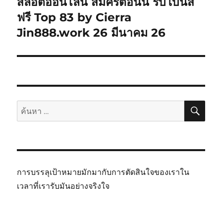
สล็อตออนไลน์ สมัครตอนนี้ รับโบนัส
ฟรี Top 83 by Cierra
Jin888.work 26 มีนาคม 26
ค้นห
ค้นหา:
การบรรลุเป้าหมายมักมากับการตัดสินใจของเราใน
เวลาที่เรารับมันอย่างจริงใจ