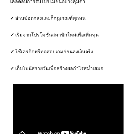
เคล็ดลับการรับโปรโมชั่นอย่างคุ้มค่า
✔ อ่านข้อตกลงและก็กฎเกณฑ์ทุกหน
✔ เริ่มจากโปรโมชั่นสมาชิกใหม่เพื่อเพิ่มทุน
✔ ใช้เครดิตฟรีทดสอบเกมก่อนลงเงินจริง
✔ เก็บโบนัสรายวันเพื่อสร้างผลกำไรสม่ำเสมอ