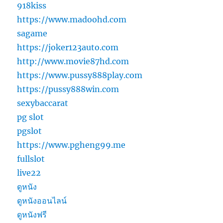
918kiss
https://www.madoohd.com
sagame
https://joker123auto.com
http://www.movie87hd.com
https://www.pussy888play.com
https://pussy888win.com
sexybaccarat
pg slot
pgslot
https://www.pgheng99.me
fullslot
live22
ดูหนัง
ดูหนังออนไลน์
ดูหนังฟรี