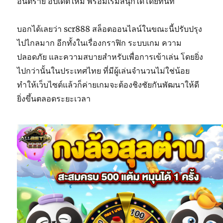
อันตราย อัปเดตใหม่ พร้อมเริ่มสนุกได้โดยทันที
บอกได้เลยว่า scr888 สล็อตออนไลน์ในขณะนี้ปรับปรุง
ไปไกลมาก อีกทั้งในเรื่องกราฟิก ระบบเกม ความ
ปลอดภัย และความสบายสำหรับเพื่อการเข้าเล่น โดยยิ่ง
ไปกว่านั้นในประเทศไทย ที่มีผู้เล่นจำนวนไม่ใช่น้อย
ทำให้เว็บไซต์แล้วก็ค่ายเกมจะต้องชิงชัยกันพัฒนาให้ดี
ยิ่งขึ้นตลอดระยะเวลา