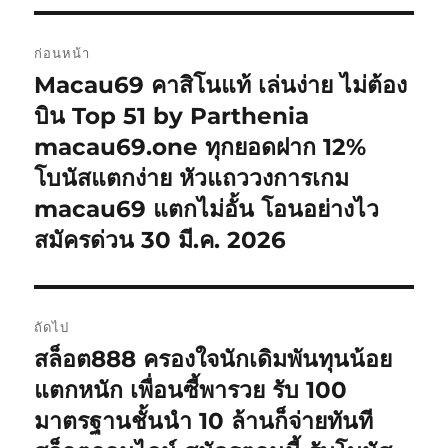
แนะแนว
ก่อนหน้า
เรื่อง
Macau69 คาสิโนแท้ เล่นง่าย ไม่ต้อง
เรื่อง
ก่อน
บิน Top 51 by Parthenia
หน้า:
macau69.one ทุกยอดฝาก 12%
โบนัสแตกง่าย หัวแถววงการเกม
macau69 แตกไม่อั้น โอนอย่างไว
สมัครด่วน 30 มี.ค. 2026
ถัดไป
สล็อต888 ครองใจนักเดิมพันทุนน้อย
เรื่อง
ต่อ
แตกหนัก เพื่อนซี้พารวย รับ 100
ไป:
มาตรฐานชั้นนำ 10 ล้านก็จ่ายทันที