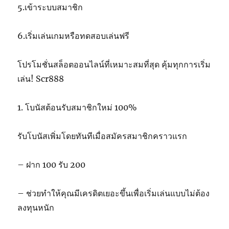
5.เข้าระบบสมาชิก
6.เริ่มเล่นเกมหรือทดสอบเล่นฟรี
โปรโมชั่นสล็อตออนไลน์ที่เหมาะสมที่สุด คุ้มทุกการเริ่ม
เล่น! Scr888
1. โบนัสต้อนรับสมาชิกใหม่ 100%
รับโบนัสเพิ่มโดยทันทีเมื่อสมัครสมาชิกคราวแรก
– ฝาก 100 รับ 200
– ช่วยทำให้คุณมีเครดิตเยอะขึ้นเพื่อเริ่มเล่นแบบไม่ต้อง
ลงทุนหนัก