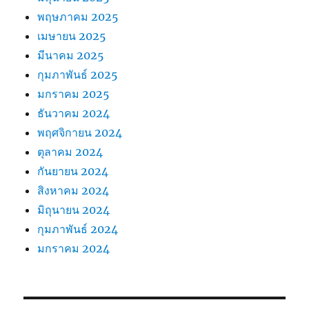
พฤษภาคม 2025
เมษายน 2025
มีนาคม 2025
กุมภาพันธ์ 2025
มกราคม 2025
ธันวาคม 2024
พฤศจิกายน 2024
ตุลาคม 2024
กันยายน 2024
สิงหาคม 2024
มิถุนายน 2024
กุมภาพันธ์ 2024
มกราคม 2024