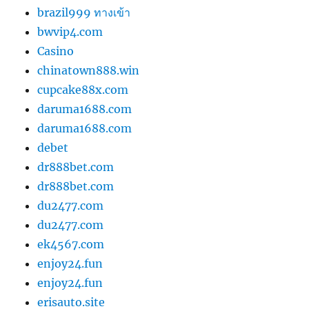
brazil999 ทางเข้า
bwvip4.com
Casino
chinatown888.win
cupcake88x.com
daruma1688.com
daruma1688.com
debet
dr888bet.com
dr888bet.com
du2477.com
du2477.com
ek4567.com
enjoy24.fun
enjoy24.fun
erisauto.site