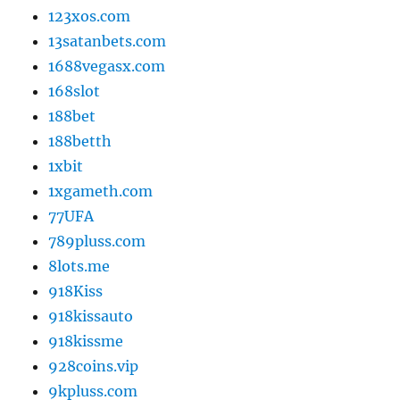
123xos.com
13satanbets.com
1688vegasx.com
168slot
188bet
188betth
1xbit
1xgameth.com
77UFA
789pluss.com
8lots.me
918Kiss
918kissauto
918kissme
928coins.vip
9kpluss.com