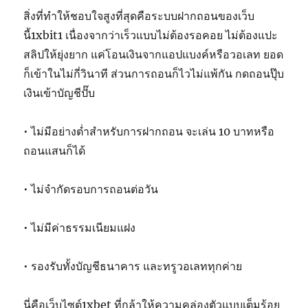
สิ่งที่ทำให้ชอบใจสูงที่สุดคือระบบฝากถอนของเว็บ
นี้1xbit1 เนื่องจากว่าเร็วแบบไม่ต้องรอคอย ไม่ต้องแปะ
สลิปให้ยุ่งยาก แค่โอนเงินจากแอปแบงค์หรือวอเลท ยอด
ก็เข้าในไม่กี่วินาที ส่วนการถอนก็ไวไม่แพ้กัน กดถอนปุ๊บ
เงินเข้าบัญชีปั๊บ
• ไม่มีอย่างต่ำสำหรับการฝากถอน จะเล่น 10 บาทหรือ
ถอนแสนก็ได้
• ไม่จำกัดรอบการถอนต่อวัน
• ไม่มีค่าธรรมเนียมแฝง
• รองรับทั้งบัญชีธนาคาร และทรูวอเลททุกค่าย
นี่คือเว็บไซต์1xbet ที่กล้าให้ความคล่องตัวแบบเต็มร้อย