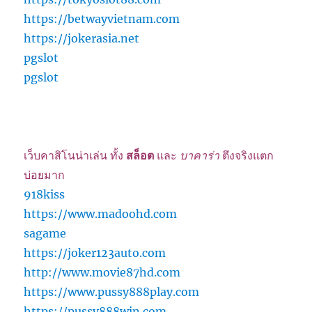
https://betwayvietnam.com
https://jokerasia.net
pgslot
pgslot
เว็บคาสิโนน่าเล่น ทั้ง
สล็อต
และ
บาคาร่า
ตึงจริงแตก
บ่อยมาก
918kiss
https://www.madoohd.com
sagame
https://joker123auto.com
http://www.movie87hd.com
https://www.pussy888play.com
https://pussy888win.com