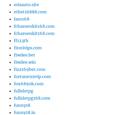
erisauto.site
etbet16888.com
faro168
fcharoenkit168.com
fcharoenkit168.com
ff123th
finnivips.com
fiwdee.bet
fiwdee.win
fizz169bet.com
fortune99vip.com
fox689ok.com
fullslotpg
fullslotpg168.com
funny18
funny18.in