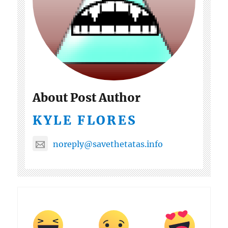
About Post Author
KYLE FLORES
noreply@savethetatas.info