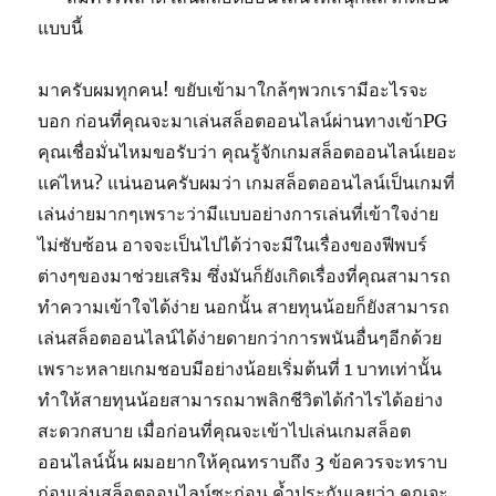
แบบนี้
มาครับผมทุกคน! ขยับเข้ามาใกล้ๆพวกเรามีอะไรจะ
บอก ก่อนที่คุณจะมาเล่นสล็อตออนไลน์ผ่านทางเข้าPG
คุณเชื่อมั่นไหมขอรับว่า คุณรู้จักเกมสล็อตออนไลน์เยอะ
แค่ไหน? แน่นอนครับผมว่า เกมสล็อตออนไลน์เป็นเกมที่
เล่นง่ายมากๆเพราะว่ามีแบบอย่างการเล่นที่เข้าใจง่าย
ไม่ซับซ้อน อาจจะเป็นไปได้ว่าจะมีในเรื่องของฟีพบร์
ต่างๆของมาช่วยเสริม ซึ่งมันก็ยังเกิดเรื่องที่คุณสามารถ
ทำความเข้าใจได้ง่าย นอกนั้น สายทุนน้อยก็ยังสามารถ
เล่นสล็อตออนไลน์ได้ง่ายดายกว่าการพนันอื่นๆอีกด้วย
เพราะหลายเกมชอบมีอย่างน้อยเริ่มต้นที่ 1 บาทเท่านั้น
ทำให้สายทุนน้อยสามารถมาพลิกชีวิตได้กำไรได้อย่าง
สะดวกสบาย เมื่อก่อนที่คุณจะเข้าไปเล่นเกมสล็อต
ออนไลน์นั้น ผมอยากให้คุณทราบถึง 3 ข้อควรจะทราบ
ก่อนเล่นสล็อตออนไลน์ซะก่อน ค้ำประกันเลยว่า คุณจะ