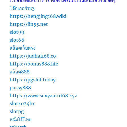
เว็บสล็อตและบาคาร่าของโครตดีเว็บนี้เล่นแล้วรวยจัดๆ
โจ๊กเกอร์123
https://hengjing168.wiki
https://jin55.net
slot99
slot66
สล็อตเว็บตรง
https://judhai168.co
https://bonus888.life
สล็อต888
https://pgslot.today
pussy888
https://www.sexyauto168.xyz
slotxo24hr
slotpg
หนังโป๊ไทย