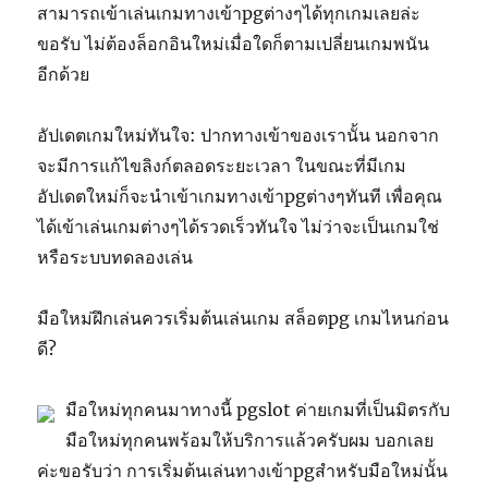
สามารถเข้าเล่นเกมทางเข้าpgต่างๆได้ทุกเกมเลยล่ะ
ขอรับ ไม่ต้องล็อกอินใหม่เมื่อใดก็ตามเปลี่ยนเกมพนัน
อีกด้วย
อัปเดตเกมใหม่ทันใจ: ปากทางเข้าของเรานั้น นอกจาก
จะมีการแก้ไขลิงก์ตลอดระยะเวลา ในขณะที่มีเกม
อัปเดตใหม่ก็จะนำเข้าเกมทางเข้าpgต่างๆทันที เพื่อคุณ
ได้เข้าเล่นเกมต่างๆได้รวดเร็วทันใจ ไม่ว่าจะเป็นเกมใช่
หรือระบบทดลองเล่น
มือใหม่ฝึกเล่นควรเริ่มต้นเล่นเกม สล็อตpg เกมไหนก่อน
ดี?
มือใหม่ทุกคนมาทางนี้ pgslot ค่ายเกมที่เป็นมิตรกับ
มือใหม่ทุกคนพร้อมให้บริการแล้วครับผม บอกเลย
ค่ะขอรับว่า การเริ่มต้นเล่นทางเข้าpgสำหรับมือใหม่นั้น