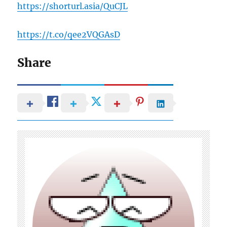
https://shorturl.asia/QuCJL
https://t.co/qee2VQGAsD
Share