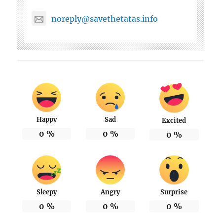
noreply@savethetatas.info
Happy
Sad
Excited
0
%
0
%
0
%
Sleepy
Angry
Surprise
0
%
0
%
0
%