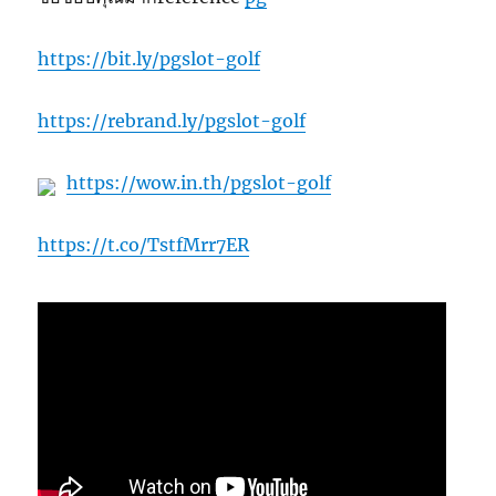
https://bit.ly/pgslot-golf
https://rebrand.ly/pgslot-golf
https://wow.in.th/pgslot-golf
https://t.co/TstfMrr7ER