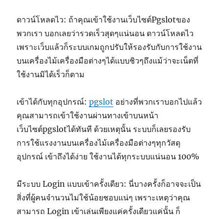
ดาวน์โหลดไว: ถ้าคุณเข้าใช้งานเว็บไซต์Pgslotของ
พวกเรา บอกเลยว่ารวดเร็วสุดๆแน่นอน ดาวน์โหลดไว
เพราะเว็บแล้วก็ระบบเกมถูกปรับให้รองรับกับการใช้งาน
บนเครื่องไม้เครื่องมือต่างๆได้แบบชิวๆถึงแม้ว่าจะเน็ตที่
ใช้งานมิได้เร็วก็ตาม
เข้าได้กับทุกอุปกรณ์:
pgslot
อย่างที่พวกเราบอกไปแล้ว
คุณสามารถเข้าใช้งานผ่านทางเข้าบนหน้า
เว็บไซต์pgslotได้ทันที ด้วยเหตุนั้น ระบบก็เลยรองรับ
การใช้แรงงานบนเครื่องไม้เครื่องมือต่างๆทุกวัสดุ
อุปกรณ์ เข้าถึงได้ง่าย ใช้งานได้ทุกระบบแน่นอน 100%
มีระบบ Login แบบเข้าครั้งเดียว: นี่บางครั้งก็อาจจะเป็น
สิ่งที่ผู้คนจำนวนไม่ใช้น้อยชอบแน่ๆ เพราะเหตุว่าคุณ
สามารถ Login เข้าเล่นเพียงแค่ครั้งเดียวแค่นั้น ก็