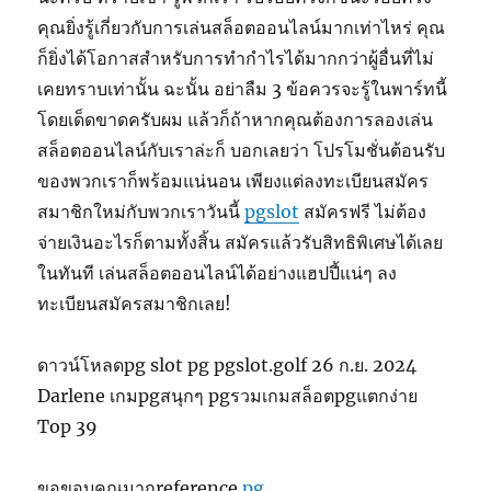
คุณยิ่งรู้เกี่ยวกับการเล่นสล็อตออนไลน์มากเท่าไหร่ คุณ
ก็ยิ่งได้โอกาสสำหรับการทำกำไรได้มากกว่าผู้อื่นที่ไม่
เคยทราบเท่านั้น ฉะนั้น อย่าลืม 3 ข้อควรจะรู้ในพาร์ทนี้
โดยเด็ดขาดครับผม แล้วก็ถ้าหากคุณต้องการลองเล่น
สล็อตออนไลน์กับเราล่ะก็ บอกเลยว่า โปรโมชั่นต้อนรับ
ของพวกเราก็พร้อมแน่นอน เพียงแต่ลงทะเบียนสมัคร
สมาชิกใหม่กับพวกเราวันนี้
pgslot
สมัครฟรี ไม่ต้อง
จ่ายเงินอะไรก็ตามทั้งสิ้น สมัครแล้วรับสิทธิพิเศษได้เลย
ในทันที เล่นสล็อตออนไลน์ได้อย่างแฮปปี้แน่ๆ ลง
ทะเบียนสมัครสมาชิกเลย!
ดาวน์โหลดpg slot pg pgslot.golf 26 ก.ย. 2024
Darlene เกมpgสนุกๆ pgรวมเกมสล็อตpgแตกง่าย
Top 39
ขอขอบคุณมากreference
pg