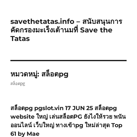
savethetatas.info – สนับสนุนการ
คัดกรองมะเร็งเต้านมที่ Save the
Tatas
หมวดหมู่:
สล็อตpg
สล็อตpg
สล็อตpg pgslot.vin 17 JUN 25 สล็อตpg
website ใหญ่ เล่นสล็อตPG ยังไงให้รวย พนัน
ออนไลน์ เว็บใหญ่ ทางเข้าpg ใหม่ล่าสุด Top
61 by Mae