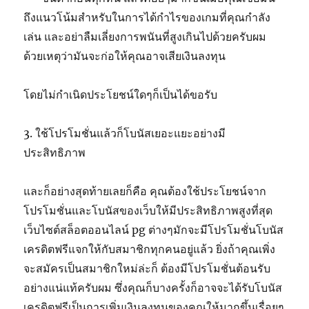
ถึงแนวโน้มสำหรับในการได้กำไรของเกมที่คุณกำลัง
เล่น และอย่าลืมเลี่ยงการพนันที่สูงเกินไปด้วยครับผม
ด้วยเหตุว่ามันจะก่อให้คุณอาจเสียเงินลงทุน
โดยไม่กำเนิดประโยชน์ใดๆก็เป็นได้ขอรับ
3. ใช้โปรโมชั่นแล้วก็โบนัสเยอะแยะอย่างมี
ประสิทธิภาพ
และก็อย่างสุดท้ายเลยก็คือ คุณต้องใช้ประโยชน์จาก
โปรโมชั่นและโบนัสของเว็บให้มีประสิทธิภาพสูงที่สุด
เว็บไซต์สล็อตออนไลน์ pg ต่างๆมักจะมีโปรโมชั่นโบนัส
เครดิตฟรีแจกให้กับสมาชิกทุกคนอยู่แล้ว ยิ่งถ้าคุณเพิ่ง
จะสมัครเป็นสมาชิกใหม่ล่ะก็ ต้องมีโปรโมชั่นต้อนรับ
อย่างแน่แท้ครับผม ซึ่งคุณก็บางครั้งก็อาจจะได้รับโบนัส
เครดิตฟรีเป็นการเพิ่มเงินลงทุนของคุณให้มากขึ้นเรื่อยๆ