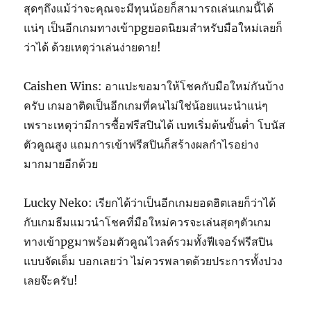
สุดๆถึงแม้ว่าจะคุณจะมีทุนน้อยก็สามารถเล่นเกมนี้ได้
แน่ๆ เป็นอีกเกมทางเข้าpgยอดนิยมสำหรับมือใหม่เลยก็
ว่าได้ ด้วยเหตุว่าเล่นง่ายดาย!
Caishen Wins: อาแปะขอมาให้โชคกับมือใหม่กันบ้าง
ครับ เกมอาติดเป็นอีกเกมที่คนไม่ใช่น้อยแนะนำแน่ๆ
เพราะเหตุว่ามีการซื้อฟรีสปินได้ เบทเริ่มต้นขั้นต่ำ โบนัส
ตัวคูณสูง แถมการเข้าฟรีสปินก็สร้างผลกำไรอย่าง
มากมายอีกด้วย
Lucky Neko: เรียกได้ว่าเป็นอีกเกมยอดฮิตเลยก็ว่าได้
กับเกมธีมแมวนำโชคที่มือใหม่ควรจะเล่นสุดๆตัวเกม
ทางเข้าpgมาพร้อมตัวคูณไวลด์รวมทั้งฟีเจอร์ฟรีสปิน
แบบจัดเต็ม บอกเลยว่า ไม่ควรพลาดด้วยประการทั้งปวง
เลยจ๊ะครับ!