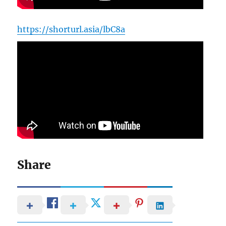
https://shorturl.asia/lbC8a
Share