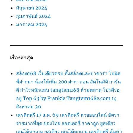
มิถุนายน 2024
กุมภาพันธ์ 2024
มกราคม 2024
เรื่องล่าสุด
สล็อต168 เว็บเดียวครบ ทั้งสล็อตและบาคาร่า โบนัส
พี่ฝากมา น้องให้เพิ่ม 200 ฝาก-ถอน อัตโนมัติ การัน
ตี กำไรหลักแสน tangtem168 ห้ามพลาด โปรดีรอ
อยู่ Top 63 by Frankie Tangtem168e.com 14
สิงหาคม 26
เครดิตฟรี 17 ส.ค. 69 เครดิตฟรี หวยออนไลน์ อัตรา
จ่ายมากที่สุด ของไทย ลอตเตอรี่ ราคาถูก ยูสเดียว
เล่นได้ทุกเกม ยูสเดียว เล่นได้ทุกเกม เครดิตฟรี คุ้มค่า