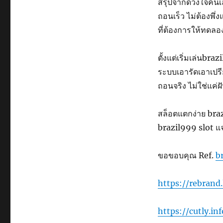
สรุปจากดวงใจคนเล่
ถอนเร็ว ไม่ต้องพึ่
ที่ต้องการให้ทดลอ
ตั้งแต่เริ่มเล่นbraz
ระบบเอารัดเอาเปรีย
ถอนจริง ไม่ใช่แค่ฝ
สล็อตแตกง่าย br
brazil999 slot แ
ขอขอบคุณ Ref.
b
https://rebrand
https://cutly.in