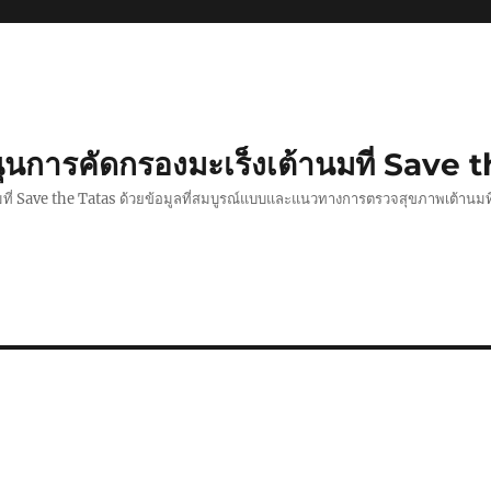
ุนการคัดกรองมะเร็งเต้านมที่ Save 
ที่ Save the Tatas ด้วยข้อมูลที่สมบูรณ์แบบและแนวทางการตรวจสุขภาพเต้านมท