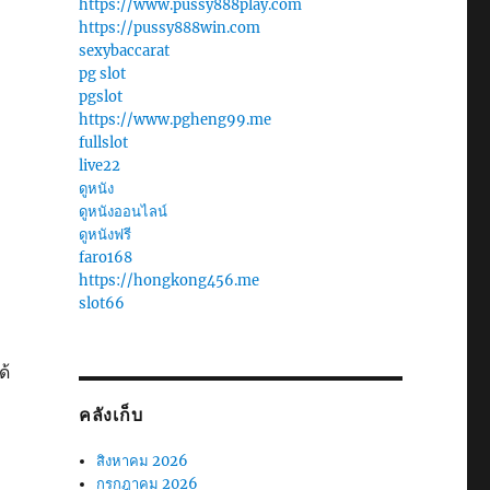
https://www.pussy888play.com
https://pussy888win.com
sexybaccarat
pg slot
pgslot
https://www.pgheng99.me
fullslot
live22
ดูหนัง
ดูหนังออนไลน์
ดูหนังฟรี
faro168
https://hongkong456.me
slot66
ด้
คลังเก็บ
สิงหาคม 2026
กรกฎาคม 2026