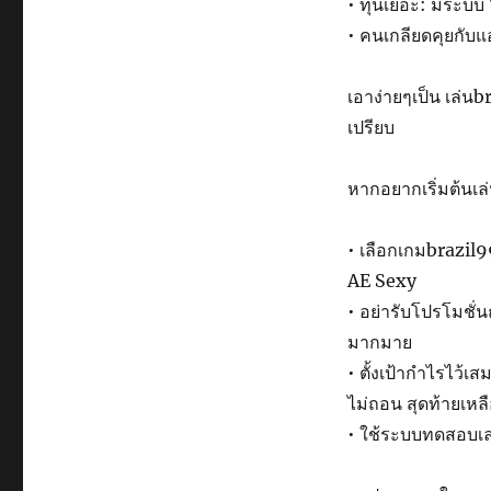
• ทุนเยอะ: มีระบบ
• คนเกลียดคุยกับแ
เอาง่ายๆเป็น เล่น
เปรียบ
หากอยากเริ่มต้นเล่
• เลือกเกมbrazil9
AE Sexy
• อย่ารับโปรโมชั่น
มากมาย
• ตั้งเป้ากำไรไว้เ
ไม่ถอน สุดท้ายเหล
• ใช้ระบบทดสอบเล่