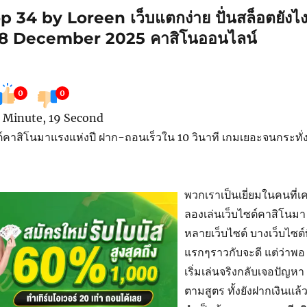
op 34 by Loreen เว็บแตกง่าย ปั่นสล็อตยังไ
ียว 8 December 2025 คาสิโนออนไลน์
0
0
 Minute, 19 Second
์คาสิโนมาแรงแห่งปี ฝาก-ถอนเร็วใน 10 วินาที เกมเยอะจนกระทั่
พวกเราเป็นเยี่ยมในคนที่เ
ลองเล่นเว็บไซต์คาสิโนมา
หลายเว็บไซต์ บางเว็บไซต์
แรกๆราวกับจะดี แต่ว่าพอ
เริ่มเล่นจริงกลับเจอปัญหา
ตามสูตร ทั้งยังฝากเงินแล้