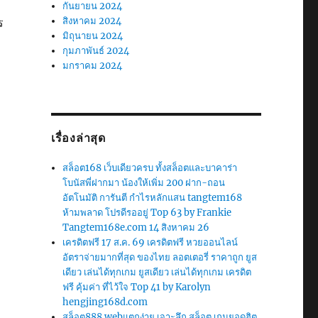
กันยายน 2024
สิงหาคม 2024
ร
มิถุนายน 2024
ะ
กุมภาพันธ์ 2024
มกราคม 2024
เรื่องล่าสุด
สล็อต168 เว็บเดียวครบ ทั้งสล็อตและบาคาร่า
โบนัสพี่ฝากมา น้องให้เพิ่ม 200 ฝาก-ถอน
อัตโนมัติ การันตี กำไรหลักแสน tangtem168
ห้ามพลาด โปรดีรออยู่ Top 63 by Frankie
Tangtem168e.com 14 สิงหาคม 26
เครดิตฟรี 17 ส.ค. 69 เครดิตฟรี หวยออนไลน์
อัตราจ่ายมากที่สุด ของไทย ลอตเตอรี่ ราคาถูก ยูส
เดียว เล่นได้ทุกเกม ยูสเดียว เล่นได้ทุกเกม เครดิต
ฟรี คุ้มค่า ที่ไว้ใจ Top 41 by Karolyn
hengjing168d.com
สล็อต888 webแตกง่าย เจาะลึก สล็อต เกมยอดฮิต