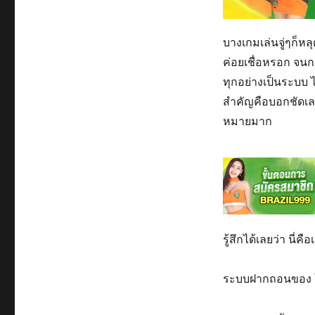
บางเกมเล่นจู่ๆก็หล
ค่อยเชื่อหรอก จนกร
ทุกอย่างเป็นระบบ ไ
สำคัญคือบอกชัดเล
หมายมาก
รู้สึกได้เลยว่า นี่คือ
ระบบฝากถอนของ br