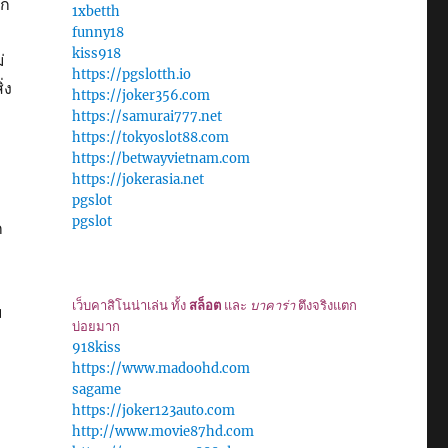
ิก
1xbetth
funny18
kiss918
่
https://pgslotth.io
่ง
https://joker356.com
https://samurai777.net
https://tokyoslot88.com
https://betwayvietnam.com
https://jokerasia.net
pgslot
pgslot
ก
เว็บคาสิโนน่าเล่น ทั้ง
สล็อต
และ
บาคาร่า
ตึงจริงแตก
ม
บ่อยมาก
918kiss
https://www.madoohd.com
sagame
https://joker123auto.com
http://www.movie87hd.com