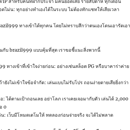
 VIP สำหรับคนที่ฝากประจำ มีคืนยอดเสีย รายสัปดาห์ ทุกเดือน
อดไม่น: ทุกอย่างทำเองได้ในระบบ ไม่ต้องทักแชทให้เสียเวลา
brazil999 ทางเข้าได้ทุกคน โดยไม่ทราบสึกว่าตนเองโดนเอารัดเอ
นกับ brazil999 แบบคุ้มที่สุด เราขอชี้แนะสิ่งพวกนี้
99 ทางเข้าที่เข้าใจง่ายก่อน: อย่างเช่นสล็อต PG หรือบาคาร่าค่าย
ถ้ายังไม่เข้าใจข้อจำกัด: เล่นแบบไม่รับโปร ถอนง่ายดายเสียยิ่งกว่า
สมอ: ได้ตามเป้าถอนเลย อย่าโลภ เราเคยเจอมากับตัว เล่นได้ 2,000
ือ 0
น: เว็บมีโหมดเดโมให้ ทดลองก่อนจ่ายจริง จะได้ไม่พลาด