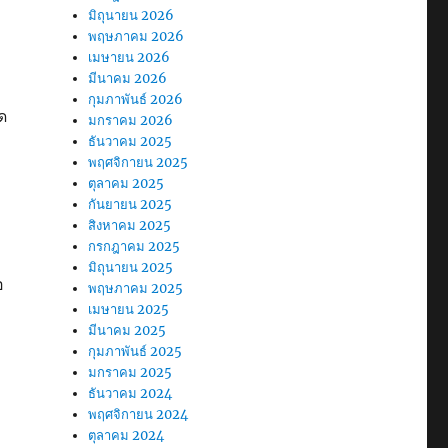
มิถุนายน 2026
พฤษภาคม 2026
เมษายน 2026
ี
มีนาคม 2026
กุมภาพันธ์ 2026
ด
มกราคม 2026
ธันวาคม 2025
พฤศจิกายน 2025
ตุลาคม 2025
กันยายน 2025
สิงหาคม 2025
กรกฎาคม 2025
มิถุนายน 2025
อ
พฤษภาคม 2025
เมษายน 2025
มีนาคม 2025
กุมภาพันธ์ 2025
มกราคม 2025
ธันวาคม 2024
พฤศจิกายน 2024
ตุลาคม 2024