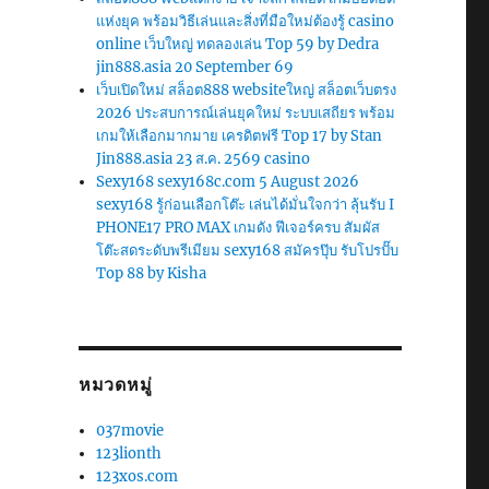
แห่งยุค พร้อมวิธีเล่นและสิ่งที่มือใหม่ต้องรู้ casino
online เว็บใหญ่ ทดลองเล่น Top 59 by Dedra
jin888.asia 20 September 69
เว็บเปิดใหม่ สล็อต888 websiteใหญ่ สล็อตเว็บตรง
า
2026 ประสบการณ์เล่นยุคใหม่ ระบบเสถียร พร้อม
เกมให้เลือกมากมาย เครดิตฟรี Top 17 by Stan
Jin888.asia 23 ส.ค. 2569 casino
Sexy168 sexy168c.com 5 August 2026
sexy168 รู้ก่อนเลือกโต๊ะ เล่นได้มั่นใจกว่า ลุ้นรับ I
PHONE17 PRO MAX เกมดัง ฟีเจอร์ครบ สัมผัส
โต๊ะสดระดับพรีเมียม sexy168 สมัครปุ๊บ รับโปรปั๊บ
Top 88 by Kisha
หมวดหมู่
037movie
123lionth
123xos.com