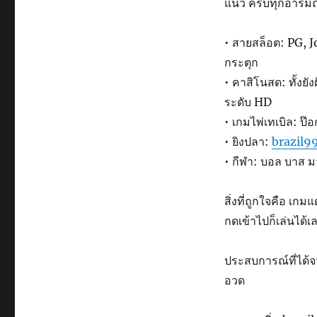
แนว ครบทุกอารมณ
• สายสล็อต: PG, J
กระตุก
• คาสิโนสด: ทั้งย
ระดับ HD
• เกมไพ่เทเบิล: ป๊อ
• ยิงปลา:
brazil99
• กีฬา: บอล บาส มว
สิ่งที่ถูกใจคือ 
กดเข้าไปก็เล่นได้เ
ประสบการณ์ที่ได้จ
อวด