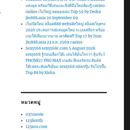
แห่งยุค พร้อมวิธีเล่นและสิ่งที่มือใหม่ต้องรู้ casino
online เว็บใหญ่ ทดลองเล่น Top 59 by Dedra
ว
jin888.asia 20 September 69
เว็บเปิดใหม่ สล็อต888 websiteใหญ่ สล็อตเว็บตรง
2026 ประสบการณ์เล่นยุคใหม่ ระบบเสถียร พร้อม
เกมให้เลือกมากมาย เครดิตฟรี Top 17 by Stan
Jin888.asia 23 ส.ค. 2569 casino
Sexy168 sexy168c.com 5 August 2026
ี
sexy168 รู้ก่อนเลือกโต๊ะ เล่นได้มั่นใจกว่า ลุ้นรับ I
PHONE17 PRO MAX เกมดัง ฟีเจอร์ครบ สัมผัส
โต๊ะสดระดับพรีเมียม sexy168 สมัครปุ๊บ รับโปรปั๊บ
Top 88 by Kisha
หมวดหมู่
037movie
123lionth
123xos.com