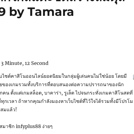
 69 by Tamara
3 Minute, 12 Second
็บไซต์คาสิโนออนไลน์ยอดนิยมในกลุ่มผู้เล่นคนไม่ใช่น้อย โดยมี
องเกมรวมทั้งบริการที่ตอบสนองต่อความปรารถนาของนัก
กคน ตั้งแต่เกมสล็อต, บาคาร่า, รูเล็ต ไปจนกระทั่งเกมคาสิโนสดที่
ี่ทุกเวลา ถ้าหากคุณกำลังมองหาเว็บไซต์ที่ไว้ใจได้รวมทั้งมีโปรโม
ะสมแล้ว!
นสมาชิก infyplus88 ง่ายๆ