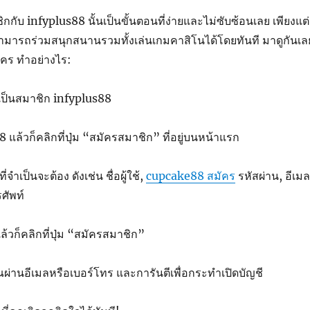
กับ infyplus88 นั้นเป็นขั้นตอนที่ง่ายและไม่ซับซ้อนเลย เพียงแต่
็สามารถร่วมสนุกสนานรวมทั้งเล่นเกมคาสิโนได้โดยทันที มาดูกันเล
ัคร ทำอย่างไร:
เป็นสมาชิก infyplus88
88 แล้วก็คลิกที่ปุ่ม “สมัครสมาชิก” ที่อยู่บนหน้าแรก
่จำเป็นจะต้อง ดังเช่น ชื่อผู้ใช้,
cupcake88 สมัคร
รหัสผ่าน, อีเมล
ศัพท์
นแล้วก็คลิกที่ปุ่ม “สมัครสมาชิก”
ผ่านอีเมลหรือเบอร์โทร และการันตีเพื่อกระทำเปิดบัญชี