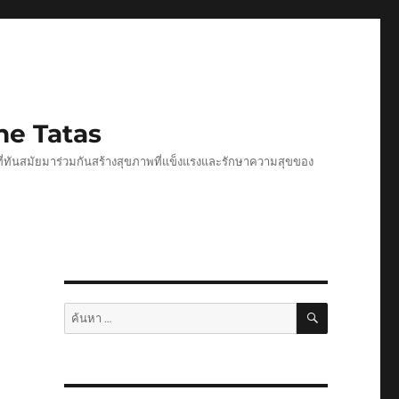
the Tatas
ี่ทันสมัยมาร่วมกันสร้างสุขภาพที่แข็งแรงและรักษาความสุขของ
ค้นหา
ค้นหา: