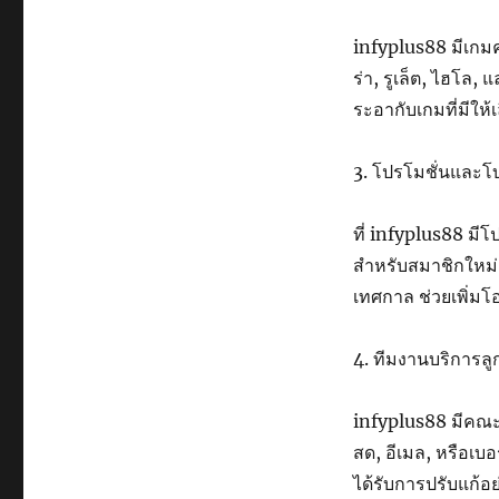
infyplus88 มีเกม
ร่า, รูเล็ต, ไฮโล,
ระอากับเกมที่มีให้เ
3. โปรโมชั่นและโบ
ที่ infyplus88 มี
สำหรับสมาชิกใหม่
เทศกาล ช่วยเพิ่มโ
4. ทีมงานบริการลู
infyplus88 มีคณะ
สด, อีเมล, หรือเบ
ได้รับการปรับแก้อย