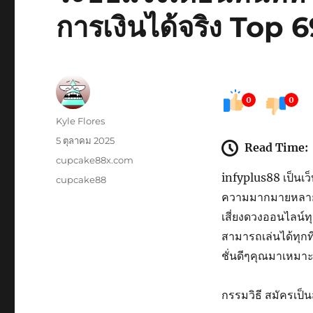
การเงินได้จริง Top
0
0
ผู้
Kyle Flores
เขียน
เขียน
5 ตุลาคม 2025
Read Time:
เมื่อ
หมวด
cupcake88x.com
หมู่
infyplus88 เป็นเว
ป้าย
cupcake88
กำกับ
ความมากมายหลายข
เสี่ยงดวงออนไลน์ทุ
สามารถเล่นได้ทุกท
ชั่นดีๆคุณมาเหมา
กรรมวิธี สมัครเป็