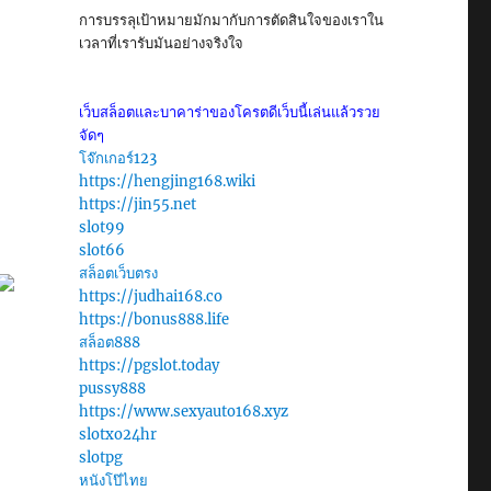
การบรรลุเป้าหมายมักมากับการตัดสินใจของเราใน
เวลาที่เรารับมันอย่างจริงใจ
เว็บสล็อตและบาคาร่าของโครตดีเว็บนี้เล่นแล้วรวย
จัดๆ
โจ๊กเกอร์123
https://hengjing168.wiki
https://jin55.net
slot99
slot66
สล็อตเว็บตรง
https://judhai168.co
https://bonus888.life
สล็อต888
https://pgslot.today
pussy888
https://www.sexyauto168.xyz
slotxo24hr
slotpg
หนังโป๊ไทย