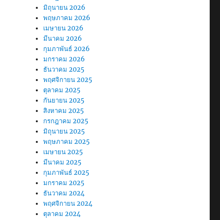
มิถุนายน 2026
พฤษภาคม 2026
เมษายน 2026
มีนาคม 2026
กุมภาพันธ์ 2026
มกราคม 2026
ธันวาคม 2025
พฤศจิกายน 2025
ตุลาคม 2025
กันยายน 2025
สิงหาคม 2025
กรกฎาคม 2025
มิถุนายน 2025
พฤษภาคม 2025
เมษายน 2025
มีนาคม 2025
กุมภาพันธ์ 2025
มกราคม 2025
ธันวาคม 2024
พฤศจิกายน 2024
ตุลาคม 2024