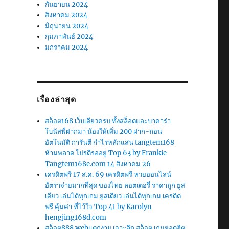
กันยายน 2024
สิงหาคม 2024
มิถุนายน 2024
กุมภาพันธ์ 2024
มกราคม 2024
เรื่องล่าสุด
สล็อต168 เว็บเดียวครบ ทั้งสล็อตและบาคาร่า
โบนัสพี่ฝากมา น้องให้เพิ่ม 200 ฝาก-ถอน
อัตโนมัติ การันตี กำไรหลักแสน tangtem168
ห้ามพลาด โปรดีรออยู่ Top 63 by Frankie
Tangtem168e.com 14 สิงหาคม 26
เครดิตฟรี 17 ส.ค. 69 เครดิตฟรี หวยออนไลน์
อัตราจ่ายมากที่สุด ของไทย ลอตเตอรี่ ราคาถูก ยูส
เดียว เล่นได้ทุกเกม ยูสเดียว เล่นได้ทุกเกม เครดิต
ฟรี คุ้มค่า ที่ไว้ใจ Top 41 by Karolyn
ู
hengjing168d.com
สล็อต888 webแตกง่าย เจาะลึก สล็อต เกมยอดฮิต