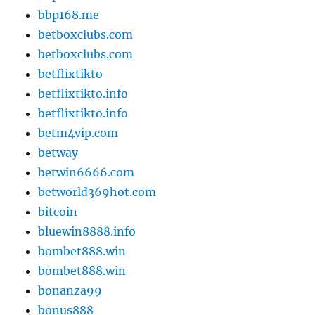
bbp168.me
betboxclubs.com
betboxclubs.com
betflixtikto
betflixtikto.info
betflixtikto.info
betm4vip.com
betway
betwin6666.com
betworld369hot.com
bitcoin
bluewin8888.info
bombet888.win
bombet888.win
bonanza99
bonus888