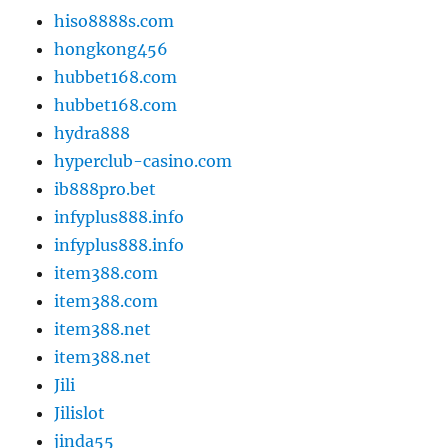
hiso8888s.com
hongkong456
hubbet168.com
hubbet168.com
hydra888
hyperclub-casino.com
ib888pro.bet
infyplus888.info
infyplus888.info
item388.com
item388.com
item388.net
item388.net
Jili
Jilislot
jinda55