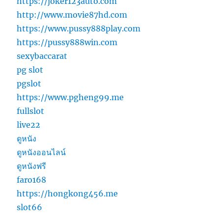
https://joker123auto.com
http://www.movie87hd.com
https://www.pussy888play.com
https://pussy888win.com
sexybaccarat
pg slot
pgslot
https://www.pgheng99.me
fullslot
live22
ดูหนัง
ดูหนังออนไลน์
ดูหนังฟรี
faro168
https://hongkong456.me
slot66