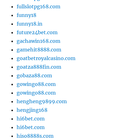
fullslotpg168.com
funny18
funny18.in
future24bet.com
gachawin168.com
gamehit8888.com
goatbetroyalcasino.com
goatza888fin.com
gobaza88.com
gowingo88.com
gowingo88.com
hengheng9899.com
hengjing168
hi6bet.com
hi6bet.com
hiso8888s.com