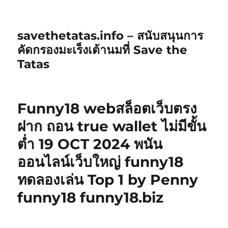
savethetatas.info – สนับสนุนการ
คัดกรองมะเร็งเต้านมที่ Save the
Tatas
Funny18 webสล็อตเว็บตรง
ฝาก ถอน true wallet ไม่มีขั้น
ต่ำ 19 OCT 2024 พนัน
ออนไลน์เว็บใหญ่ funny18
ทดลองเล่น Top 1 by Penny
funny18 funny18.biz