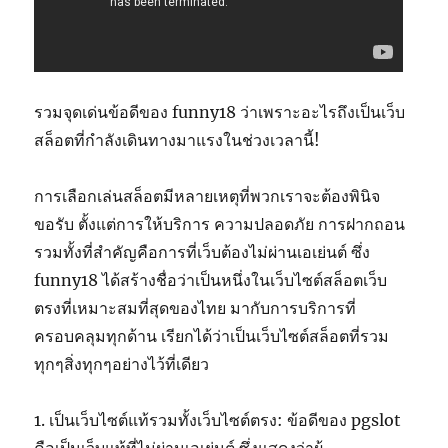
รวมจุดเด่นข้อดีของ funny18 ว่าเพราะอะไรถึงเป็นเว็บ
สล็อตที่กำลังเดินทางมาแรงในช่วงเวลานี้!
การเลือกเล่นสล็อตมีหลายเหตุที่พวกเราจะต้องพินิจ
ขอรับ ตั้งแต่การให้บริการ ความปลอดภัย การฝากถอน
รวมทั้งที่สำคัญคือการที่เว็บต้องไม่ผ่านเอเย่นต์ ซึ่ง
funny18 ได้สร้างชื่อว่าเป็นหนึ่งในเว็บไซต์สล็อตเว็บ
ตรงที่เหมาะสมที่สุดของไทย มากับการบริการที่
ครอบคลุมทุกด้าน เรียกได้ว่าเป็นเว็บไซต์สล็อตที่รวม
ทุกๆสิ่งทุกๆอย่างไว้ที่เดียว
1. เป็นเว็บไซต์แท้รวมทั้งเว็บไซต์ตรง: ข้อดีของ pgslot
คือเป็นเว็บแท้ที่ไม่ผ่านเอเย่นต์ ซึ่งแสดงว่าผู้