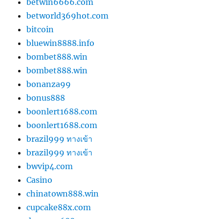
betwin6666.com
betworld369hot.com
bitcoin
bluewin8888.info
bombet888.win
bombet888.win
bonanza99
bonus888
boonlert1688.com
boonlert1688.com
brazil999 ทางเข้า
brazil999 ทางเข้า
bwvip4.com
Casino
chinatown888.win
cupcake88x.com