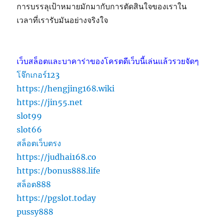
การบรรลุเป้าหมายมักมากับการตัดสินใจของเราใน
เวลาที่เรารับมันอย่างจริงใจ
เว็บสล็อตและบาคาร่าของโครตดีเว็บนี้เล่นแล้วรวยจัดๆ
โจ๊กเกอร์123
https://hengjing168.wiki
https://jin55.net
slot99
slot66
สล็อตเว็บตรง
https://judhai168.co
https://bonus888.life
สล็อต888
https://pgslot.today
pussy888