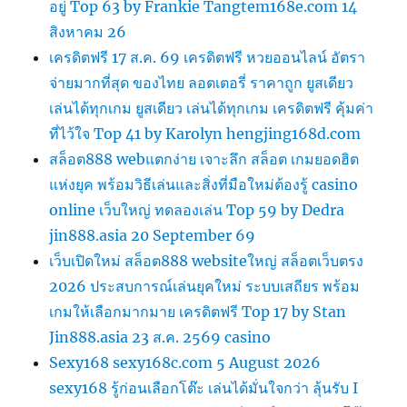
อยู่ Top 63 by Frankie Tangtem168e.com 14
สิงหาคม 26
เครดิตฟรี 17 ส.ค. 69 เครดิตฟรี หวยออนไลน์ อัตรา
จ่ายมากที่สุด ของไทย ลอตเตอรี่ ราคาถูก ยูสเดียว
เล่นได้ทุกเกม ยูสเดียว เล่นได้ทุกเกม เครดิตฟรี คุ้มค่า
ที่ไว้ใจ Top 41 by Karolyn hengjing168d.com
สล็อต888 webแตกง่าย เจาะลึก สล็อต เกมยอดฮิต
แห่งยุค พร้อมวิธีเล่นและสิ่งที่มือใหม่ต้องรู้ casino
online เว็บใหญ่ ทดลองเล่น Top 59 by Dedra
jin888.asia 20 September 69
เว็บเปิดใหม่ สล็อต888 websiteใหญ่ สล็อตเว็บตรง
2026 ประสบการณ์เล่นยุคใหม่ ระบบเสถียร พร้อม
เกมให้เลือกมากมาย เครดิตฟรี Top 17 by Stan
Jin888.asia 23 ส.ค. 2569 casino
Sexy168 sexy168c.com 5 August 2026
sexy168 รู้ก่อนเลือกโต๊ะ เล่นได้มั่นใจกว่า ลุ้นรับ I