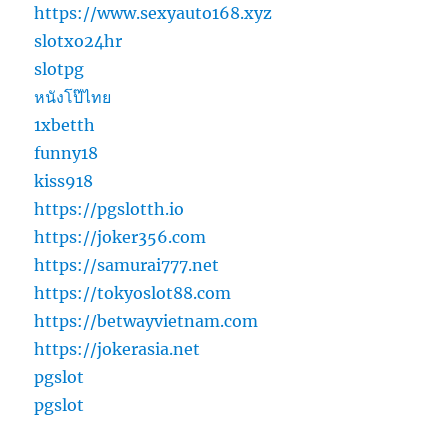
https://www.sexyauto168.xyz
slotxo24hr
slotpg
หนังโป๊ไทย
1xbetth
funny18
kiss918
https://pgslotth.io
https://joker356.com
https://samurai777.net
https://tokyoslot88.com
https://betwayvietnam.com
https://jokerasia.net
pgslot
pgslot