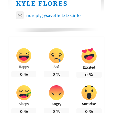
KYLE FLORES
noreply@savethetatas.info
Happy
Sad
Excited
0
%
0
%
0
%
Sleepy
Angry
Surprise
0
%
0
%
0
%