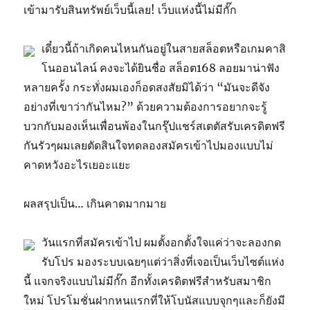
เข้ามารับสินทรัพย์เว็บนี้เลย! เว็บแห่งนี้ไม่มีกั๊ก
เดี๋ยวนี้ถ้าเกิดคนไหนกันอยู่ในสายสล็อตหรือเกมคาสิ
โนออนไลน์ คงจะได้ยินชื่อ สล็อต168 ลอยมาน่าฟัง
หลายครั้ง กระทั่งผมเองก็อดสงสัยมิได้ว่า “มันจะดีจัง
อย่างที่เขาว่ากันไหม?” ด้วยความต้องการอยากจะรู้
บวกกับมองเห็นเพื่อนพ้องในกรุ๊ปแชร์สเตตัสรับเครดิตฟรี
กันรัวๆผมเลยตัดสินใจทดลองสมัครเข้าไปมองแบบไม่
คาดหวังอะไรเยอะแยะ
ผลสรุปเป็น… เกินคาดมากมาย
วันแรกที่สมัครเข้าไป ผมตั้งอกตั้งใจแค่ว่าจะลองกด
รับโปร มองระบบเฉยๆแต่ว่าสิ่งที่เจอเป็นเว็บไซต์แห่ง
นี้ แจกจริงแบบไม่มีกั๊ก อีกทั้งเครดิตฟรีสำหรับสมาชิก
ใหม่ โปรโมชั่นฝากหนแรกที่ให้โบนัสแบบจุกๆและก็ยังมี