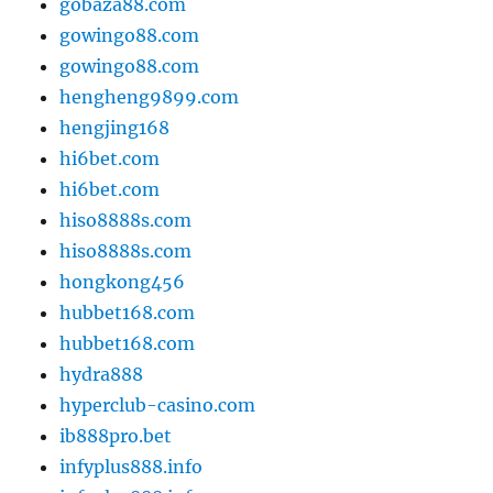
gobaza88.com
gowingo88.com
gowingo88.com
hengheng9899.com
hengjing168
hi6bet.com
hi6bet.com
hiso8888s.com
hiso8888s.com
hongkong456
hubbet168.com
hubbet168.com
hydra888
hyperclub-casino.com
ib888pro.bet
infyplus888.info