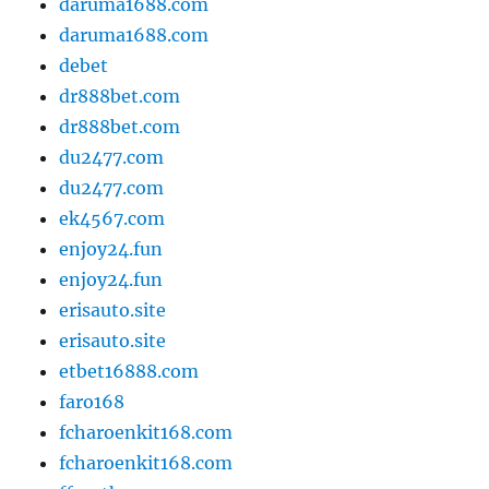
daruma1688.com
daruma1688.com
debet
dr888bet.com
dr888bet.com
du2477.com
du2477.com
ek4567.com
enjoy24.fun
enjoy24.fun
erisauto.site
erisauto.site
etbet16888.com
faro168
fcharoenkit168.com
fcharoenkit168.com