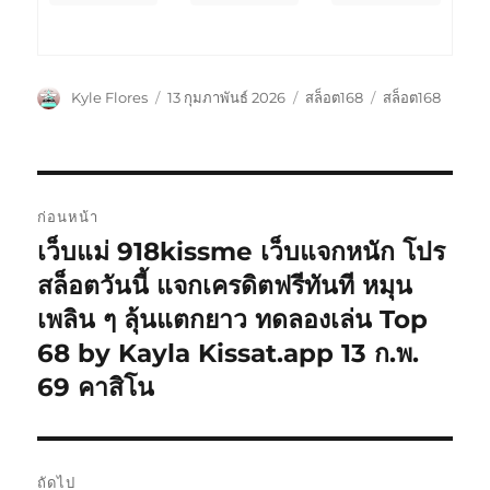
ผู้
เขียน
หมวด
ป้าย
Kyle Flores
13 กุมภาพันธ์ 2026
สล็อต168
สล็อต168
เขียน
เมื่อ
หมู่
กำกับ
แนะแนว
ก่อนหน้า
เรื่อง
เว็บแม่ 918kissme เว็บแจกหนัก โปร
เรื่อง
ก่อน
สล็อตวันนี้ แจกเครดิตฟรีทันที หมุน
หน้า:
เพลิน ๆ ลุ้นแตกยาว ทดลองเล่น Top
68 by Kayla Kissat.app 13 ก.พ.
69 คาสิโน
ถัดไป