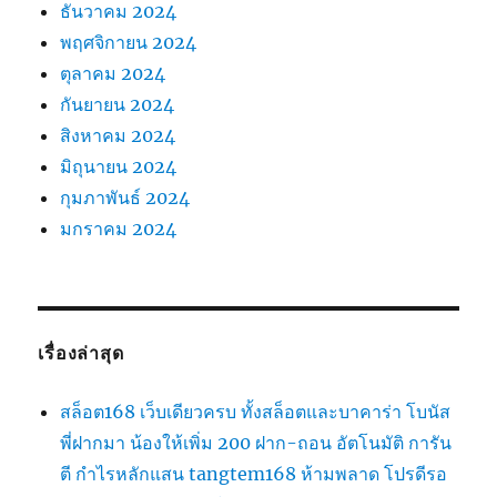
ธันวาคม 2024
พฤศจิกายน 2024
ตุลาคม 2024
กันยายน 2024
สิงหาคม 2024
มิถุนายน 2024
กุมภาพันธ์ 2024
มกราคม 2024
เรื่องล่าสุด
สล็อต168 เว็บเดียวครบ ทั้งสล็อตและบาคาร่า โบนัส
พี่ฝากมา น้องให้เพิ่ม 200 ฝาก-ถอน อัตโนมัติ การัน
ตี กำไรหลักแสน tangtem168 ห้ามพลาด โปรดีรอ