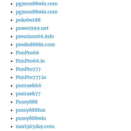
pgzeus88win.com
pgzeus88win.com
pokebet88
power999.net
premium66.info
proded888x.com
PunPro66
PunPro66.in
PunPro777
PunPro777.io
puntaek66
puntaek77
Pussy888
pussy888fun
pussy888win
rasri365day.com