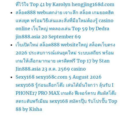
ที่ไว้ใจ Top 41 by Karolyn hengjing168d.com
สล็อต888 webแตกง่าย เจาะลึก สล็อต เกมยอดฮิต
แห่งยุค พร้อมวิธีเล่นและสิ่งที่มือใหม่ต้องรู้ casino
online เว็บใหญ่ ทดลองเล่น Top 59 by Dedra
jin888.asia 20 September 69
เว็บเปิดใหม่ สล็อต888 websiteใหญ่ สล็อตเว็บตรง
2026 ประสบการณ์เล่นยุคใหม่ ระบบเสถียร พร้อม
เกมให้เลือกมากมาย เครดิตฟรี Top 17 by Stan
Jin888.asia 23 ส.ค. 2569 casino
Sexy168 sexy168c.com 5 August 2026
sexy168 รู้ก่อนเลือกโต๊ะ เล่นได้มั่นใจกว่า ลุ้นรับ I
PHONE17 PRO MAX เกมดัง ฟีเจอร์ครบ สัมผัสโต๊ะ
สดระดับพรีเมียม sexy168 สมัครปุ๊บ รับโปรปั๊บ Top
88 by Kisha