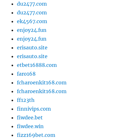
du2477.com
du2477.com
ek4567.com
enjoy24.fun
enjoy24.fun
erisauto.site
erisauto.site
etbet16888.com
faro168
fcharoenkit168.com
fcharoenkit168.com
ff123th
finnivips.com
fiwdee.bet
fiwdee.win
fizz169bet.com