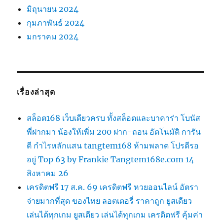
มิถุนายน 2024
กุมภาพันธ์ 2024
มกราคม 2024
เรื่องล่าสุด
สล็อต168 เว็บเดียวครบ ทั้งสล็อตและบาคาร่า โบนัส
พี่ฝากมา น้องให้เพิ่ม 200 ฝาก-ถอน อัตโนมัติ การัน
ตี กำไรหลักแสน tangtem168 ห้ามพลาด โปรดีรอ
อยู่ Top 63 by Frankie Tangtem168e.com 14
สิงหาคม 26
เครดิตฟรี 17 ส.ค. 69 เครดิตฟรี หวยออนไลน์ อัตรา
จ่ายมากที่สุด ของไทย ลอตเตอรี่ ราคาถูก ยูสเดียว
เล่นได้ทุกเกม ยูสเดียว เล่นได้ทุกเกม เครดิตฟรี คุ้มค่า