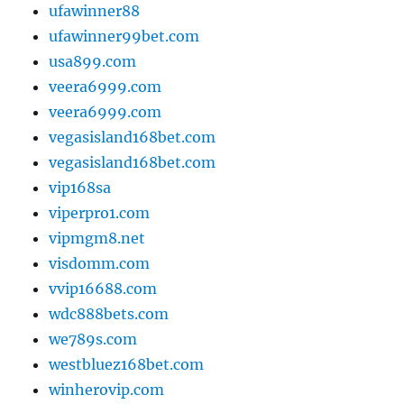
ufawinner88
ufawinner99bet.com
usa899.com
veera6999.com
veera6999.com
vegasisland168bet.com
vegasisland168bet.com
vip168sa
viperpro1.com
vipmgm8.net
visdomm.com
vvip16688.com
wdc888bets.com
we789s.com
westbluez168bet.com
winherovip.com