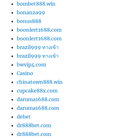
bombet888.win
bonanza99
bonus888
boonlert1688.com
boonlert1688.com
brazil999 ทางเข้า
brazil999 ทางเข้า
bwvip4.com
Casino
chinatown888.win
cupcake88x.com
daruma1688.com
daruma1688.com
debet
dr888bet.com
dr888bet.com