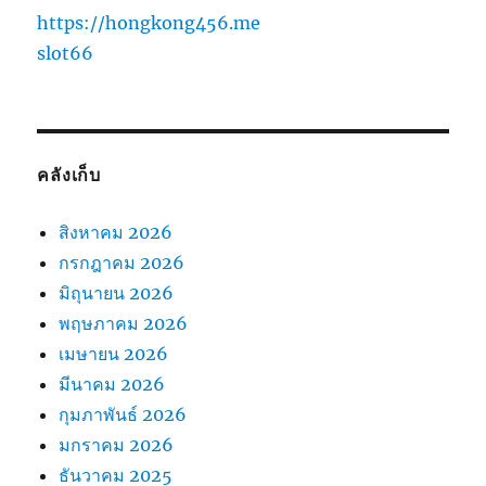
https://hongkong456.me
slot66
คลังเก็บ
สิงหาคม 2026
กรกฎาคม 2026
มิถุนายน 2026
พฤษภาคม 2026
เมษายน 2026
มีนาคม 2026
กุมภาพันธ์ 2026
มกราคม 2026
ธันวาคม 2025