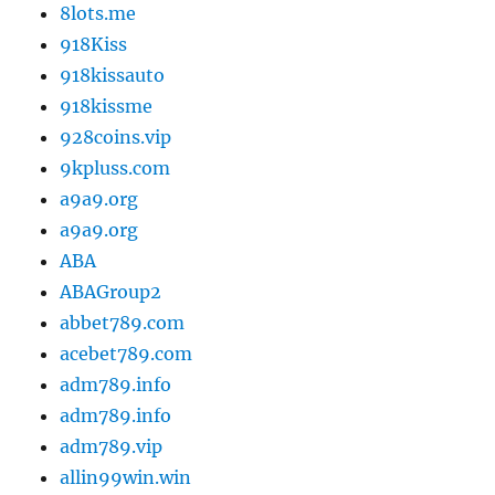
8lots.me
918Kiss
918kissauto
918kissme
928coins.vip
9kpluss.com
a9a9.org
a9a9.org
ABA
ABAGroup2
abbet789.com
acebet789.com
adm789.info
adm789.info
adm789.vip
allin99win.win