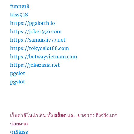
funny18
kiss918
https://pgslotth.io
https://joker356.com
https://samurai777.net
https://tokyoslot88.com
https://betwayvietnam.com
https://jokerasia.net
pgslot
pgslot
เว็บคาสิโนน่าเล่น ทั้ง
สล็อต
และ
บาคาร่า
ตึงจริงแตก
บ่อยมาก
918kiss