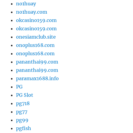
no1huay
no1huay.com
okcasino159.com
okcasino159.com
onesiamclub.site
onoplus168.com
onoplus168.com
pananthai99.com
pananthai99.com
paramax1688.info
PG
PG Slot
pg718
pg77
pg99
pgfish