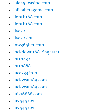
lala55-casino.com
lalikabetsgame.com
lionth168.com
lionth168.com
live22
live22slot
lnw365bet.com
lockdown168 เข้าสู่ระบบ
lotto432
lotto888
luca333.info
luckycat789.com
luckycat789.com
luis16888.com
lux555.net
lux555.net