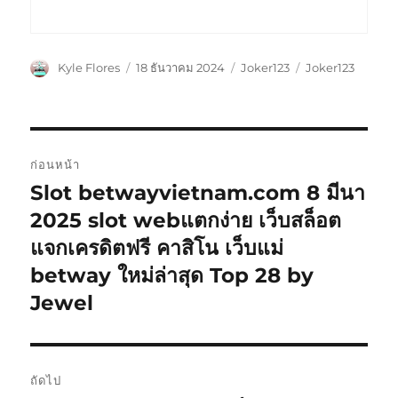
ผู้
เขียน
หมวด
ป้าย
Kyle Flores
18 ธันวาคม 2024
Joker123
Joker123
เขียน
เมื่อ
หมู่
กำกับ
แนะแนว
ก่อนหน้า
เรื่อง
Slot betwayvietnam.com 8 มีนา
เรื่อง
ก่อน
2025 slot webแตกง่าย เว็บสล็อต
หน้า:
แจกเครดิตฟรี คาสิโน เว็บแม่
betway ใหม่ล่าสุด Top 28 by
Jewel
ถัดไป