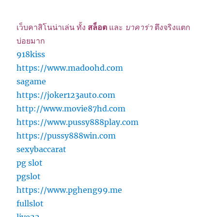
เว็บคาสิโนน่าเล่น ทั้ง
สล็อต
และ
บาคาร่า
ตึงจริงแตก
บ่อยมาก
918kiss
https://www.madoohd.com
sagame
https://joker123auto.com
http://www.movie87hd.com
https://www.pussy888play.com
https://pussy888win.com
sexybaccarat
pg slot
pgslot
https://www.pgheng99.me
fullslot
live22