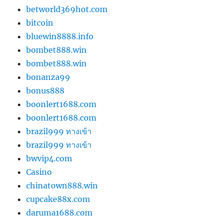
betworld369hot.com
bitcoin
bluewin8888.info
bombet888.win
bombet888.win
bonanza99
bonus888
boonlert1688.com
boonlert1688.com
brazil999 ทางเข้า
brazil999 ทางเข้า
bwvip4.com
Casino
chinatown888.win
cupcake88x.com
daruma1688.com