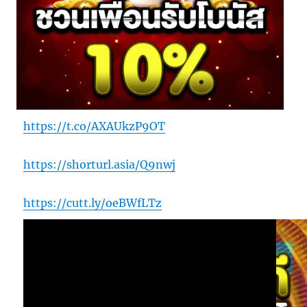
https://t.co/AXAUkzP9OT
https://shorturl.asia/Q9nwj
https://cutt.ly/oeBWfLTz