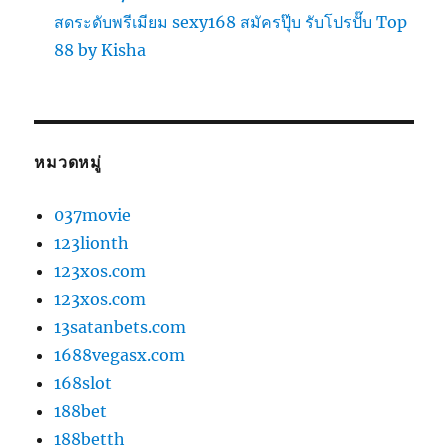
สดระดับพรีเมียม sexy168 สมัครปุ๊บ รับโปรปั๊บ Top
88 by Kisha
หมวดหมู่
037movie
123lionth
123xos.com
123xos.com
13satanbets.com
1688vegasx.com
168slot
188bet
188betth