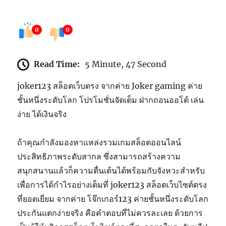
0
0
Read Time:
5 Minute, 47 Second
joker123 สล็อตเว็บตรง จากค่าย Joker gaming ค่าย
ชั้นหนึ่งระดับโลก โปรโมชั่นจัดเต็ม ฝากถอนออโต้ เล่น
ง่าย ได้เงินจริง
ถ้าคุณกำลังมองหาแหล่งรวมเกมสล็อตออนไลน์
ประสิทธิภาพระดับสากล ซึ่งสามารถสร้างความ
สนุกสนานแล้วก็ความตื่นเต้นได้พร้อมกับจังหวะสำหรับ
เพื่อการได้กำไรอย่างเต็มที่ joker123 สล็อตเว็บไซต์ตรง
ที่ยอดเยี่ยม จากค่าย โจ๊กเกอร์123 ค่ายชั้นหนึ่งระดับโลก
ประกันแตกง่ายจริง คือคำตอบที่ไม่ควรละเลย ด้วยการ