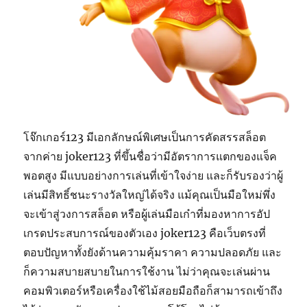
โจ๊กเกอร์123 มีเอกลักษณ์พิเศษเป็นการคัดสรรสล็อต
จากค่าย joker123 ที่ขึ้นชื่อว่ามีอัตราการแตกของแจ็ค
พอตสูง มีแบบอย่างการเล่นที่เข้าใจง่าย และก็รับรองว่าผู้
เล่นมีสิทธิ์ชนะรางวัลใหญ่ได้จริง แม้คุณเป็นมือใหม่พึ่ง
จะเข้าสู่วงการสล็อต หรือผู้เล่นมือเก๋าที่มองหาการอัป
เกรดประสบการณ์ของตัวเอง joker123 คือเว็บตรงที่
ตอบปัญหาทั้งยังด้านความคุ้มราคา ความปลอดภัย และ
ก็ความสบายสบายในการใช้งาน ไม่ว่าคุณจะเล่นผ่าน
คอมพิวเตอร์หรือเครื่องใช้ไม้สอยมือถือก็สามารถเข้าถึง