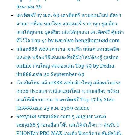
สิงหาคม 26
เครดิตฟรี 17 ส.ค. 69 เครดิตฟรี หวยออนไลน์ อัตรา
จ่ายมากที่สุด ของไทย ลอตเตอรี่ ราคาถูก ยูสเดียว
เล่นได้ทุกเกม ยูสเดียว เล่นได้ทุกเกม เครดิตฟรี คุ้มค่า
ที่ไว้ใจ Top 41 by Karolyn hengjing168d.com
สล็อต888 webแตกง่าย เจาะลึก สล็อต เกมยอดฮิต
แห่งยุค พร้อมวิธีเล่นและสิ่งที่มือใหม่ต้องรู้ casino
online เว็บใหญ่ ทดลองเล่น Top 59 by Dedra
jin888.asia 20 September 69
เว็บเปิดใหม่ สล็อต888 websiteใหญ่ สล็อตเว็บตรง
2026 ประสบการณ์เล่นยุคใหม่ ระบบเสถียร พร้อม
เกมให้เลือกมากมาย เครดิตฟรี Top 17 by Stan
Jin888.asia 23 ส.ค. 2569 casino
Sexy168 sexy168c.com 5 August 2026
sexy168 รู้ก่อนเลือกโต๊ะ เล่นได้มั่นใจกว่า ลุ้นรับ I
PHONE17 PRO MAX เกมดัง ฟีเจอร์ครบ สัมผัสโต๊ะ