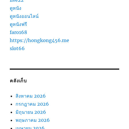
ดูหนัง
ดูหนังออนไลน์
ดูหนังฟรี
faro168
https://hongkong456.me
slot66
คลังเก็บ
สิงหาคม 2026
กรกฎาคม 2026
มิถุนายน 2026
พฤษภาคม 2026
เมษายน 2026