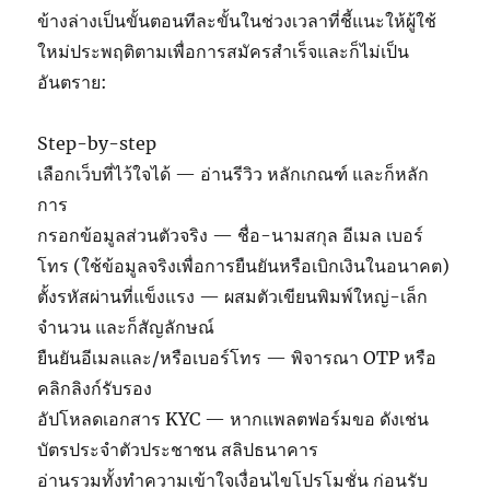
ข้างล่างเป็นขั้นตอนทีละขั้นในช่วงเวลาที่ชี้แนะให้ผู้ใช้
ใหม่ประพฤติตามเพื่อการสมัครสำเร็จและก็ไม่เป็น
อันตราย:
Step-by-step
เลือกเว็บที่ไว้ใจได้ — อ่านรีวิว หลักเกณฑ์ และก็หลัก
การ
กรอกข้อมูลส่วนตัวจริง — ชื่อ-นามสกุล อีเมล เบอร์
โทร (ใช้ข้อมูลจริงเพื่อการยืนยันหรือเบิกเงินในอนาคต)
ตั้งรหัสผ่านที่แข็งแรง — ผสมตัวเขียนพิมพ์ใหญ่-เล็ก
จำนวน และก็สัญลักษณ์
ยืนยันอีเมลและ/หรือเบอร์โทร — พิจารณา OTP หรือ
คลิกลิงก์รับรอง
อัปโหลดเอกสาร KYC — หากแพลตฟอร์มขอ ดังเช่น
บัตรประจำตัวประชาชน สลิปธนาคาร
อ่านรวมทั้งทำความเข้าใจเงื่อนไขโปรโมชั่น ก่อนรับ