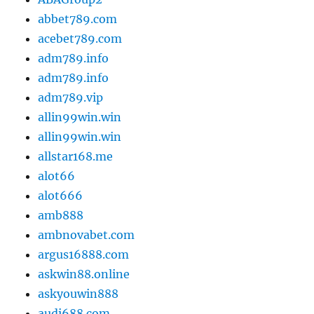
abbet789.com
acebet789.com
adm789.info
adm789.info
adm789.vip
allin99win.win
allin99win.win
allstar168.me
alot66
alot666
amb888
ambnovabet.com
argus16888.com
askwin88.online
askyouwin888
audi688.com