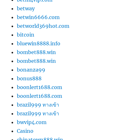
betway
betwin6666.com
betworld369hot.com
bitcoin
bluewin8888.info
bombet888.win
bombet888.win
bonanza99
bonus888
boonlert1688.com
boonlert1688.com
brazil999 ทางเข้า
brazil999 ทางเข้า
bwvip4.com
Casino
chinatown888.win