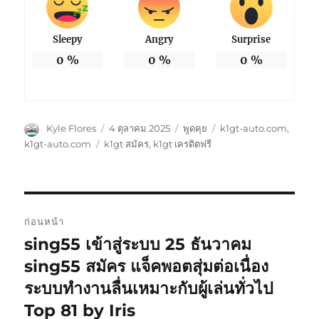
Sleepy
Angry
Surprise
0
%
0
%
0
%
ผู้
เขียน
รูป
หมวด
Kyle Flores
4 ตุลาคม 2025
พูดคุย
k1gt-auto.com
,
เขียน
เมื่อ
แบบ
หมู่
ป้าย
k1gt-auto.com
k1gt สมัคร
,
k1gt เครดิตฟรี
เรื่อง
กำกับ
แนะแนว
ก่อนหน้า
เรื่อง
sing55 เข้าสู่ระบบ 25 ธันวาคม
เรื่อง
ก่อน
sing55 สมัคร แจ็คพอตสุ่มต่อเนื่อง
หน้า:
ระบบทำงานลื่นเหมาะกับผู้เล่นทั่วไป
Top 81 by Iris