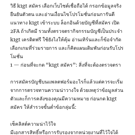
วิธี k1gt สมัคร เลือกเว็บไซต์เชื่อถือได้ กรอกข้อมูลจริง
ยืนยันตัวตน และอ่านเงื่อนไขโปรโมชั่นก่อนการันตี
แนวทาง k1gt เข้าระบบ ล็อกอินด้วยบัญชีที่สมัคร เปิด
2FA ถ้าเกิดมี รวมทั้งตรวจตรากิจกรรมบัญชีเป็นประจำ
k1gt เครดิตฟรี ใช้ยังไงให้คุ้ม อ่านเทิร์นและก็ข้อจำกัด
เลือกเกมที่ร่วมรายการ และก็คิดแผนเดิมพันก่อนรับโปร
โมชั่น
1 — ก่อนที่จะกด “k1gt สมัคร”: สิ่งที่จะต้องตรวจตรา
การสมัครบัญชีบนแพลตฟอร์มอะไรก็แล้วแต่ควรจะเริ่ม
จากการตรวจทานความน่าวางใจ ด้วยเหตุว่าข้อมูลส่วน
ตัวและก็การคลังของคุณมีความหมาย ก่อนกด k1gt
สมัคร ให้สำรวจขั้นต่ำข้อกลุ่มนี้:
เช็คลิสต์ความน่าไว้ใจ
มีเอกสารสิทธิ์หรือการรับรองจากหน่วยงานที่ไว้ใจได้