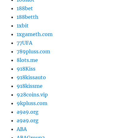
188bet
188betth
1xbit
1xgameth.com
77UFA
789pluss.com
8lots.me
918Kiss
918kissauto
918kissme
928coins.vip
9kpluss.com
a9a9.org
a9a9.org
ABA
ABAGroup2