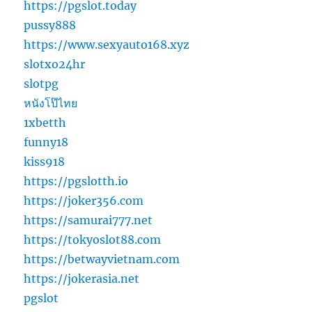
https://pgslot.today
pussy888
https://www.sexyauto168.xyz
slotxo24hr
slotpg
หนังโป๊ไทย
1xbetth
funny18
kiss918
https://pgslotth.io
https://joker356.com
https://samurai777.net
https://tokyoslot88.com
https://betwayvietnam.com
https://jokerasia.net
pgslot