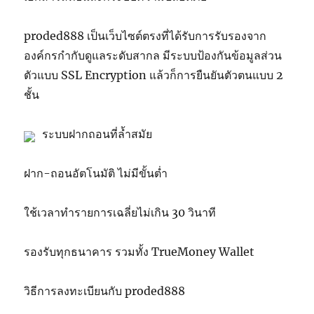
proded888 เป็นเว็บไซต์ตรงที่ได้รับการรับรองจาก
องค์กรกำกับดูแลระดับสากล มีระบบป้องกันข้อมูลส่วน
ตัวแบบ SSL Encryption แล้วก็การยืนยันตัวตนแบบ 2
ชั้น
ระบบฝากถอนที่ล้ำสมัย
ฝาก-ถอนอัตโนมัติ ไม่มีขั้นต่ำ
ใช้เวลาทำรายการเฉลี่ยไม่เกิน 30 วินาที
รองรับทุกธนาคาร รวมทั้ง TrueMoney Wallet
วิธีการลงทะเบียนกับ proded888