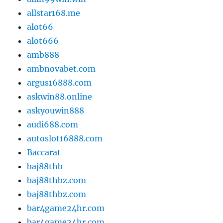
allstar168.me
alot66
alot666
amb888
ambnovabet.com
argus16888.com
askwin88.online
askyouwin888
audi688.com
autoslot16888.com
Baccarat
baj88thb
baj88thbz.com
baj88thbz.com
bar4game24hr.com
bar4game24hr.com