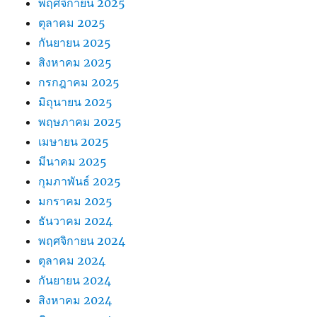
พฤศจิกายน 2025
ตุลาคม 2025
กันยายน 2025
สิงหาคม 2025
กรกฎาคม 2025
มิถุนายน 2025
พฤษภาคม 2025
เมษายน 2025
มีนาคม 2025
กุมภาพันธ์ 2025
มกราคม 2025
ธันวาคม 2024
พฤศจิกายน 2024
ตุลาคม 2024
กันยายน 2024
สิงหาคม 2024