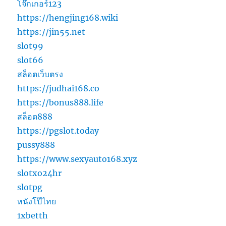
โจ๊กเกอร์123
https://hengjing168.wiki
https://jin55.net
slot99
slot66
สล็อตเว็บตรง
https://judhai168.co
https://bonus888.life
สล็อต888
https://pgslot.today
pussy888
https://www.sexyauto168.xyz
slotxo24hr
slotpg
หนังโป๊ไทย
1xbetth