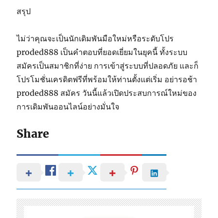
สรุป
ไม่ว่าคุณจะเป็นนักเดิมพันมือใหม่หรือระดับโปร
proded888 เป็นคำตอบที่ยอดเยี่ยมในยุคนี้ ทั้งระบบ
สมัครเป็นสมาชิกที่ง่าย การเข้าสู่ระบบที่ปลอดภัย และก็
โปรโมชั่นเครดิตฟรีที่พร้อมให้ท่านตั้งแต่เริ่ม อย่ารอช้า
proded888 สมัคร วันนี้แล้วเปิดประสบการณ์ใหม่ของ
การเดิมพันออนไลน์อย่างมั่นใจ
Share