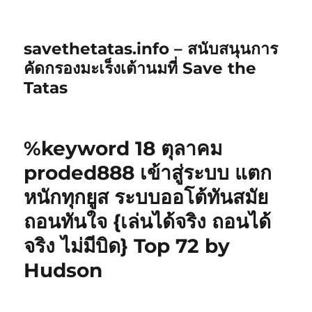
savethetatas.info – สนับสนุนการ
คัดกรองมะเร็งเต้านมที่ Save the
Tatas
%keyword 18 ตุลาคม
proded888 เข้าสู่ระบบ แตก
หนักทุกยูส ระบบออโต้ทันสมัย
ถอนทันใจ {เล่นได้จริง ถอนได้
จริง ไม่มีบิด} Top 72 by
Hudson