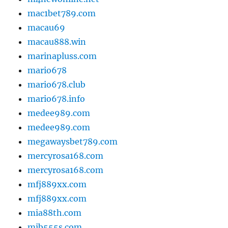
mac1bet789.com
macau69
macau888.win
marinapluss.com
mario678
mario678.club
mario678.info
medee989.com
medee989.com
megawaysbet789.com
mercyrosa168.com
mercyrosa168.com
mfj889xx.com
mfj889xx.com
mia88th.com
mib555s.com