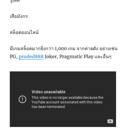
เสือมังกร
สล็อตออนไลน์
มีเกมสล็อตมากยิ่งกว่า 1,000 เกม จากค่ายดัง อย่างเช่น
PG,
proded888
Joker, Pragmatic Play และอื่นๆ