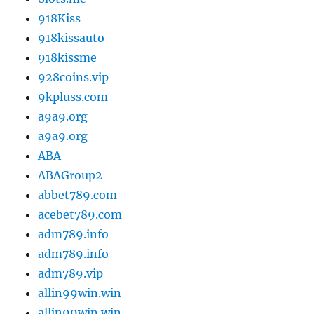
918Kiss
918kissauto
918kissme
928coins.vip
9kpluss.com
a9a9.org
a9a9.org
ABA
ABAGroup2
abbet789.com
acebet789.com
adm789.info
adm789.info
adm789.vip
allin99win.win
allin99win.win