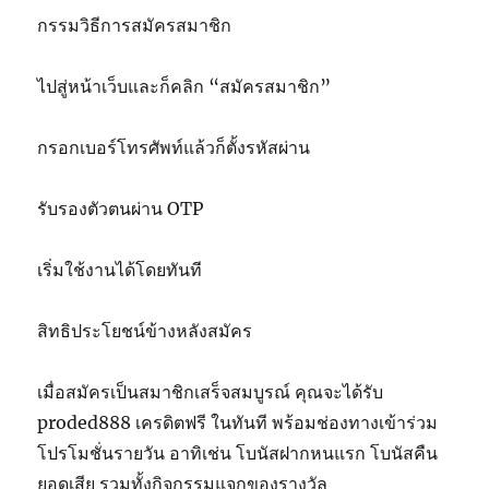
กรรมวิธีการสมัครสมาชิก
ไปสู่หน้าเว็บและก็คลิก “สมัครสมาชิก”
กรอกเบอร์โทรศัพท์แล้วก็ตั้งรหัสผ่าน
รับรองตัวตนผ่าน OTP
เริ่มใช้งานได้โดยทันที
สิทธิประโยชน์ข้างหลังสมัคร
เมื่อสมัครเป็นสมาชิกเสร็จสมบูรณ์ คุณจะได้รับ
proded888 เครดิตฟรี ในทันที พร้อมช่องทางเข้าร่วม
โปรโมชั่นรายวัน อาทิเช่น โบนัสฝากหนแรก โบนัสคืน
ยอดเสีย รวมทั้งกิจกรรมแจกของรางวัล