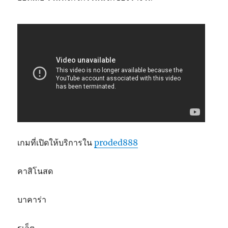
เกมที่เปิดให้บริการใน
proded888
คาสิโนสด
บาคาร่า
รูเล็ต