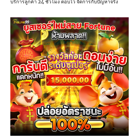
บริการลูกค้า 24 ชั่วโมง ตอบไว จัดการกับปัญหาจริง