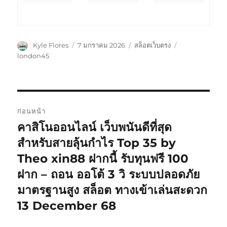
ผู้
เขียน
หมวด
ป้าย
Kyle Flores
7 มกราคม 2026
สล็อตเว็บตรง
เขียน
เมื่อ
หมู่
กำกับ
london45
แนะแนว
ก่อนหน้า
เรื่อง
คาสิโนออนไลน์ เว็บพนันดีที่สุด
เรื่อง
ก่อน
สำหรับสายลุ้นกำไร Top 35 by
หน้า:
Theo xin88 ฝากนี้ รับทุนฟรี 100
ฝาก – ถอน ออโต้ 3 วิ ระบบปลอดภัย
มาตรฐานสูง สล็อต ทางเข้าเล่นสะดวก
13 December 68