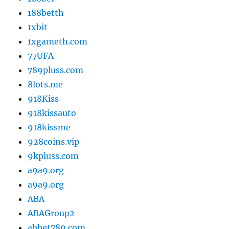
188betth
1xbit
1xgameth.com
77UFA
789pluss.com
8lots.me
918Kiss
918kissauto
918kissme
928coins.vip
9kpluss.com
a9a9.org
a9a9.org
ABA
ABAGroup2
abbet789.com