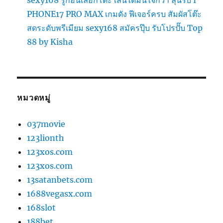
sexy168 รู้ก่อนเลือกโต๊ะ เล่นได้มั่นใจกว่า ลุ้นรับ I
PHONE17 PRO MAX เกมดัง ฟีเจอร์ครบ สัมผัสโต๊ะ
สดระดับพรีเมียม sexy168 สมัครปุ๊บ รับโปรปั๊บ Top
88 by Kisha
หมวดหมู่
037movie
123lionth
123xos.com
123xos.com
13satanbets.com
1688vegasx.com
168slot
188bet