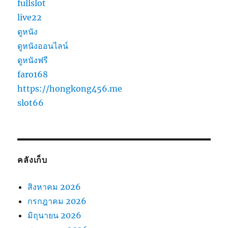
fullslot
live22
ดูหนัง
ดูหนังออนไลน์
ดูหนังฟรี
faro168
https://hongkong456.me
slot66
คลังเก็บ
สิงหาคม 2026
กรกฎาคม 2026
มิถุนายน 2026