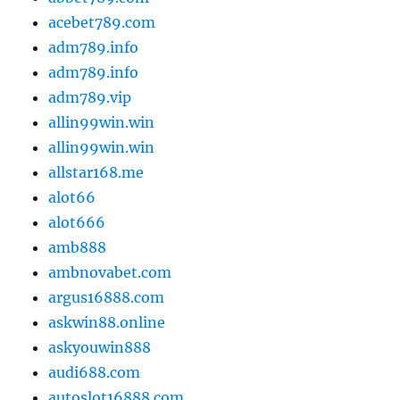
acebet789.com
adm789.info
adm789.info
adm789.vip
allin99win.win
allin99win.win
allstar168.me
alot66
alot666
amb888
ambnovabet.com
argus16888.com
askwin88.online
askyouwin888
audi688.com
autoslot16888.com