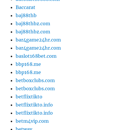
Baccarat
baj88thb
baj88thbz.com
baj88thbz.com
bar4game24hr.com
bar4game24hr.com
baslot168bet.com
bbp168.me
bbp168.me
betboxclubs.com
betboxclubs.com
betflixtikto
betflixtikto.info
betflixtikto.info
betm4vip.com
betway