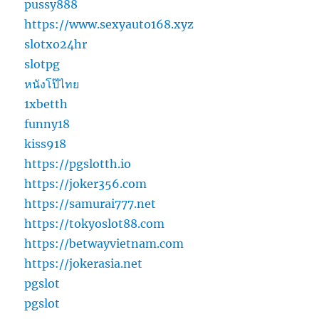
pussy888
https://www.sexyauto168.xyz
slotxo24hr
slotpg
หนังโป๊ไทย
1xbetth
funny18
kiss918
https://pgslotth.io
https://joker356.com
https://samurai777.net
https://tokyoslot88.com
https://betwayvietnam.com
https://jokerasia.net
pgslot
pgslot