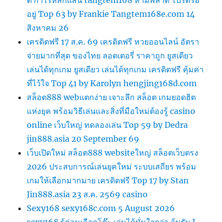
ตี กำไรหลักแสน tangtem168 ห้ามพลาด โปรดีรอ
อยู่ Top 63 by Frankie Tangtem168e.com 14
สิงหาคม 26
เครดิตฟรี 17 ส.ค. 69 เครดิตฟรี หวยออนไลน์ อัตรา
จ่ายมากที่สุด ของไทย ลอตเตอรี่ ราคาถูก ยูสเดียว
เล่นได้ทุกเกม ยูสเดียว เล่นได้ทุกเกม เครดิตฟรี คุ้มค่า
ที่ไว้ใจ Top 41 by Karolyn hengjing168d.com
สล็อต888 webแตกง่าย เจาะลึก สล็อต เกมยอดฮิต
แห่งยุค พร้อมวิธีเล่นและสิ่งที่มือใหม่ต้องรู้ casino
online เว็บใหญ่ ทดลองเล่น Top 59 by Dedra
jin888.asia 20 September 69
เว็บเปิดใหม่ สล็อต888 websiteใหญ่ สล็อตเว็บตรง
2026 ประสบการณ์เล่นยุคใหม่ ระบบเสถียร พร้อม
เกมให้เลือกมากมาย เครดิตฟรี Top 17 by Stan
Jin888.asia 23 ส.ค. 2569 casino
Sexy168 sexy168c.com 5 August 2026