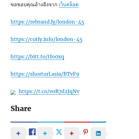
ขอขอบคุณอ้างอิงจาก
เว็บสล็อต
https://rebrand.ly/london-45
https://cutly.info/london-45
https://bitt.to/tfo0xq
https://shorturl.asia/BTvF9
https://t.co/voR7d2JqNv
Share