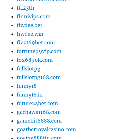
ff123th
finnivips.com
fiwdee.bet
fiwdee.win
fizz169bet.com
fortune99vip.com
fox689ok.com
fullslotpg
fullslotpg168.com
funny18
funny18.in
future24bet.com
gachawin168.com
gamehit8888.com
goatbetroyalcasino.com
goatza888fin.com