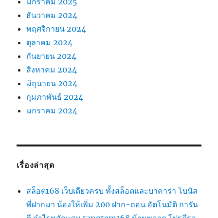
มกราคม 2025
ธันวาคม 2024
พฤศจิกายน 2024
ตุลาคม 2024
กันยายน 2024
สิงหาคม 2024
มิถุนายน 2024
กุมภาพันธ์ 2024
มกราคม 2024
เรื่องล่าสุด
สล็อต168 เว็บเดียวครบ ทั้งสล็อตและบาคาร่า โบนัส
พี่ฝากมา น้องให้เพิ่ม 200 ฝาก-ถอน อัตโนมัติ การัน