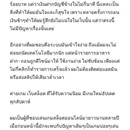
ร้อยบาท แต่ว่าเงินฝากบัญชีข้างในไม่กี่นาที นี่แหละเป็น
สิ่งที่ทำให้ผมมั่นใจและก็สุขใจ เพราะหลายครั้งการถอน
เงินช้าๆทำให้ผมรู้สึกยังไม่แน่ใจในเว็บนั้น แต่ว่าตรงนี้
ไม่มีปัญหาเรื่องนั้นเลย
อีกอย่างที่ผมชอบคือระบบมันเข้าใจง่าย ถึงแม้ผมจะไม่
ค่อยถนัดเทคโนโลยีมากนัก แต่หน้ารายการอาหาร
ฝาก-ถอนถูกดีไซน์มาให้ ใช้งานง่าย ไม่ซับซ้อน เพียงแค่
ไม่กี่คลิกก็ทำรายการเสร็จแล้ว ผมไม่ต้องติดต่อแอดมิน
หรือส่งสลิปให้เสียเวล่ำเวลา
ค่ายเกม เว็บสล็อต ที่ได้รับความนิยม มีเกมใหม่อัปเดต
ทุกสัปดาห์
ผมเป็นผู้ที่ชอบเล่นเกมสล็อตออนไลน์มายาวนานหลายปี
เมื่อก่อนหน้านี้มักจะพบกับปัญหาเดิมๆเป็นเกมบ่อยๆเล่น