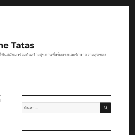
the Tatas
ี่ทันสมัยมาร่วมกันสร้างสุขภาพที่แข็งแรงและรักษาความสุขของ
์
ค้นหา
ค้นหา: