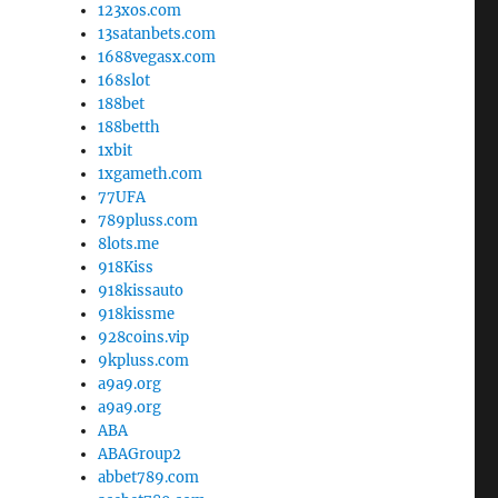
123xos.com
13satanbets.com
1688vegasx.com
168slot
188bet
188betth
1xbit
1xgameth.com
77UFA
789pluss.com
8lots.me
918Kiss
918kissauto
918kissme
928coins.vip
9kpluss.com
a9a9.org
a9a9.org
ABA
ABAGroup2
abbet789.com