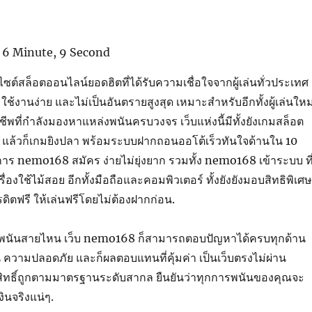
6 Minute, 9 Second
ซต์สล็อตออนไลน์ยอดฮิตที่ได้รับความเชื่อใจจากผู้เล่นทั่วประเทศ
 ใช้งานง่าย และไม่เป็นอันตรายสูงสุด เหมาะสำหรับอีกทั้งผู้เล่นใหม
าชีพที่กำลังมองหาแหล่งพนันครบวงจร เว็บแห่งนี้มีทั้งยังเกมสล็อต
 แล้วก็เกมยิงปลา พร้อมระบบฝากถอนออโต้เร็วทันใจด้านใน 10
การ nemo168 สมัคร ง่ายไม่ยุ่งยาก รวมทั้ง nemo168 เข้าระบบ ที
ื่องใช้ไม้สอย อีกทั้งมือถือและคอมพิวเตอร์ ทั้งยังยังมอบสิทธิพิเศษ
ิตฟรี ให้เล่นฟรีโดยไม่ต้องฝากก่อน.
ักพนันสายไหน เว็บ nemo168 ก็สามารถตอบปัญหาได้ครบทุกด้าน
น ความปลอดภัย และก็ผลตอบแทนที่คุ้มค่า เป็นเว็บตรงไม่ผ่าน
ารสิทธิ์ถูกตามมาตรฐานระดับสากล ยืนยันว่าทุกการพนันของคุณจะ
งินจริงแน่ๆ.