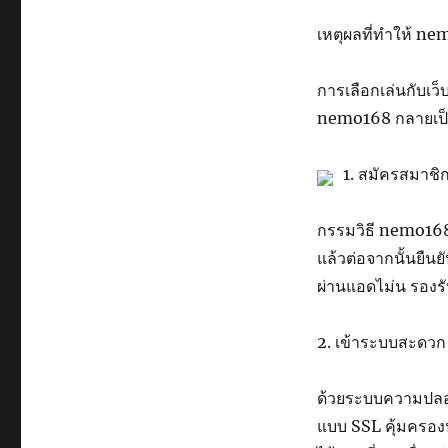
เหตุผลที่ทำให้ nemo
การเลือกเล่นกับเว็บ
nemo168 กลายเป็นเว
1. สมัครสมาชิกง
กรรมวิธี nemo168 
แล้วต่อจากนั้นยืนย
ผ่านแอดไม่น รองรับ
2. เข้าระบบสะดวก
ด้วยระบบความปลอดภ
แบบ SSL คุ้มครองป