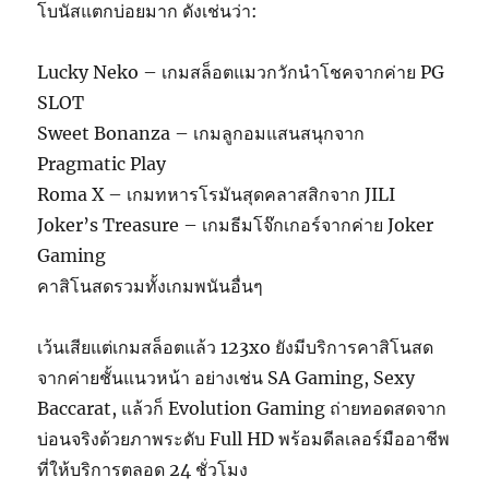
โบนัสแตกบ่อยมาก ดังเช่นว่า:
Lucky Neko – เกมสล็อตแมวกวักนำโชคจากค่าย PG
SLOT
Sweet Bonanza – เกมลูกอมแสนสนุกจาก
Pragmatic Play
Roma X – เกมทหารโรมันสุดคลาสสิกจาก JILI
Joker’s Treasure – เกมธีมโจ๊กเกอร์จากค่าย Joker
Gaming
คาสิโนสดรวมทั้งเกมพนันอื่นๆ
เว้นเสียแต่เกมสล็อตแล้ว 123xo ยังมีบริการคาสิโนสด
จากค่ายชั้นแนวหน้า อย่างเช่น SA Gaming, Sexy
Baccarat, แล้วก็ Evolution Gaming ถ่ายทอดสดจาก
บ่อนจริงด้วยภาพระดับ Full HD พร้อมดีลเลอร์มืออาชีพ
ที่ให้บริการตลอด 24 ชั่วโมง