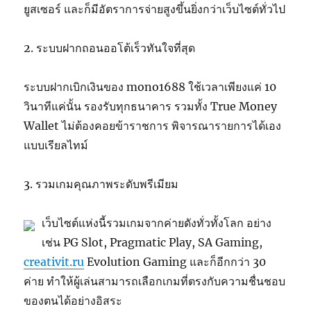
ยูสเซอร์ และก็มีอัตราการจ่ายสูงขึ้นยิ่งกว่าเว็บไซต์ทั่วไป
2. ระบบฝากถอนออโต้เร็วทันใจที่สุด
ระบบฝากเบิกเงินของ mono1688 ใช้เวลาเพียงแค่ 10
วินาทีแค่นั้น รองรับทุกธนาคาร รวมทั้ง True Money
Wallet ไม่ต้องคอยข้าราชการ พิจารณารายการได้เอง
แบบเรียลไทม์
3. รวมเกมคุณภาพระดับพรีเมียม
เว็บไซต์แห่งนี้รวมเกมจากค่ายดังทั่วทั้งโลก อย่าง
เช่น PG Slot, Pragmatic Play, SA Gaming,
creativit.ru
Evolution Gaming และก็อีกกว่า 30
ค่าย ทำให้ผู้เล่นสามารถเลือกเกมที่ตรงกับความชื่นชอบ
ของตนได้อย่างอิสระ