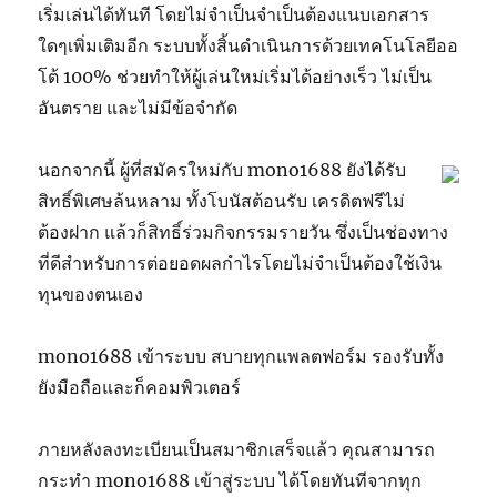
เริ่มเล่นได้ทันที โดยไม่จำเป็นจำเป็นต้องแนบเอกสาร
ใดๆเพิ่มเติมอีก ระบบทั้งสิ้นดำเนินการด้วยเทคโนโลยีออ
โต้ 100% ช่วยทำให้ผู้เล่นใหม่เริ่มได้อย่างเร็ว ไม่เป็น
อันตราย และไม่มีข้อจำกัด
นอกจากนี้ ผู้ที่สมัครใหม่กับ mono1688 ยังได้รับ
สิทธิ์พิเศษล้นหลาม ทั้งโบนัสต้อนรับ เครดิตฟรีไม่
ต้องฝาก แล้วก็สิทธิ์ร่วมกิจกรรมรายวัน ซึ่งเป็นช่องทาง
ที่ดีสำหรับการต่อยอดผลกำไรโดยไม่จำเป็นต้องใช้เงิน
ทุนของตนเอง
mono1688 เข้าระบบ สบายทุกแพลตฟอร์ม รองรับทั้ง
ยังมือถือและก็คอมพิวเตอร์
ภายหลังลงทะเบียนเป็นสมาชิกเสร็จแล้ว คุณสามารถ
กระทำ mono1688 เข้าสู่ระบบ ได้โดยทันทีจากทุก