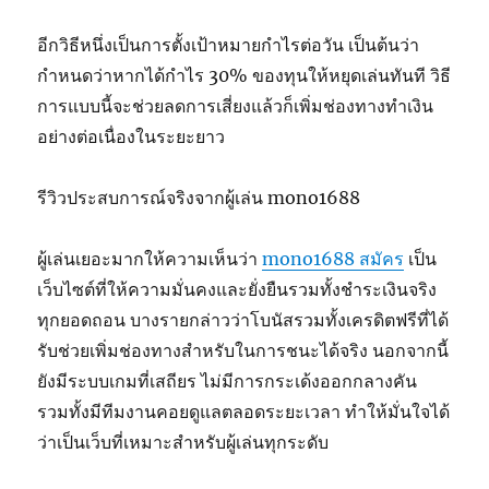
อีกวิธีหนึ่งเป็นการตั้งเป้าหมายกำไรต่อวัน เป็นต้นว่า
กำหนดว่าหากได้กำไร 30% ของทุนให้หยุดเล่นทันที วิธี
การแบบนี้จะช่วยลดการเสี่ยงแล้วก็เพิ่มช่องทางทำเงิน
อย่างต่อเนื่องในระยะยาว
รีวิวประสบการณ์จริงจากผู้เล่น mono1688
ผู้เล่นเยอะมากให้ความเห็นว่า
mono1688 สมัคร
เป็น
เว็บไซต์ที่ให้ความมั่นคงและยั่งยืนรวมทั้งชำระเงินจริง
ทุกยอดถอน บางรายกล่าวว่าโบนัสรวมทั้งเครดิตฟรีที่ได้
รับช่วยเพิ่มช่องทางสำหรับในการชนะได้จริง นอกจากนี้
ยังมีระบบเกมที่เสถียร ไม่มีการกระเด้งออกกลางคัน
รวมทั้งมีทีมงานคอยดูแลตลอดระยะเวลา ทำให้มั่นใจได้
ว่าเป็นเว็บที่เหมาะสำหรับผู้เล่นทุกระดับ