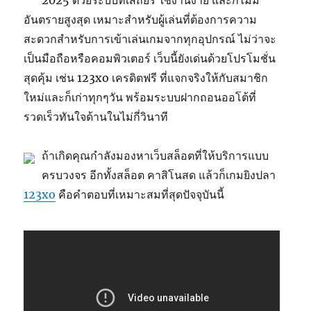
อันตรายสูงสุด เหมาะสำหรับผู้เล่นที่ต้องการความ
สะดวกสำหรับการเข้าเล่นเกมจากทุกอุปกรณ์ ไม่ว่าจะ
เป็นมือถือหรือคอมพิวเตอร์ เว็บนี้ยังเด่นด้วยโปรโมชั่น
สุดคุ้ม เช่น 123xo เครดิตฟรี ที่แจกจริงให้กับสมาชิก
ใหม่และก็เก่าทุกๆวัน พร้อมระบบฝากถอนออโต้ที่
รวดเร็วทันใจด้านในไม่กี่วินาที
ถ้าเกิดคุณกำลังมองหาเว็บสล็อตที่ให้บริการแบบ
ครบวงจร อีกทั้งสล็อต คาสิโนสด แล้วก็เกมยิงปลา
123xo
คือคำตอบที่เหมาะสมที่สุดปัจจุบันนี้