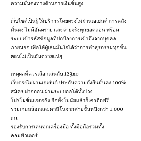
ความมั่นคงทางด้านการเงินขั้นสูง
เว็บไซต์เป็นผู้ให้บริการโดยตรงไม่ผ่านเอเย่นต์ การคลัง
มั่นคง ไม่มีอันตราย และจ่ายจริงทุกยอดถอน พร้อม
ระบบเข้ารหัสข้อมูลที่ปกป้องการเข้าถึงจากบุคคล
ภายนอก เพื่อให้ผู้เล่นมั่นใจได้ว่าการทำธุรกรรมทุกขั้น
ตอนไม่เป็นอันตรายแน่ๆ
เหตุผลที่ควรเลือกเล่นกับ 123xo
เว็บตรงไม่ผ่านเอเย่นต์ ประกันความยั่งยืนมั่นคง 100%
สมัคร ฝากถอน ผ่านระบบออโต้ทั้งปวง
โปรโมชั่นแจกจริง อีกทั้งโบนัสแล้วก็เครดิตฟรี
รวมเกมสล็อตและคาสิโนจากค่ายชั้นหนึ่งกว่า 1,000
เกม
รองรับการเล่นทุกเครื่องมือ ทั้งมือถือรวมทั้ง
คอมพิวเตอร์