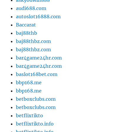
askyouwin888
audi688.com
autoslot16888.com
Baccarat
baj88thb
baj88thbz.com
baj88thbz.com
bar4game24hr.com
bar4game24hr.com
baslot168bet.com
bbp168.me
bbp168.me
betboxclubs.com
betboxclubs.com
betflixtikto
betflixtikto.info