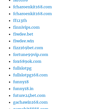
faro168
fcharoenkit168.com
fcharoenkit168.com
ff123th
finnivips.com
fiwdee.bet
fiwdee.win
fizz169bet.com
fortune99vip.com
fox689ok.com
fullslotpg
fullslotpg168.com
funny18
funny18.in
future24bet.com
gachawin168.com