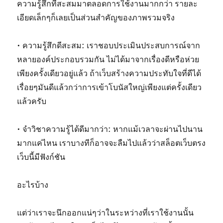
ความรู้สึกที่สะสมมาตลอดการใช้งานมากกว่า รายละ
เอียดเล็กๆก็เลยเป็นส่วนสำคัญของภาพรวมจริง
• ความรู้สึกดีสะสม: เราชอบประเมินประสบการณ์จาก
หลายองค์ประกอบรวมกัน ไม่ได้มาจากเรื่องดีหรือห่วย
เพียงครั้งเดียวอยู่แล้ว ถ้าเว็บสร้างความประทับใจที่ดีได้
เรื่อยๆมันดีแล้วกว่าการเข้าโบนัสใหญ่เพียงแต่ครั้งเดียว
แล้วครับ
• จำวิชาความรู้ได้ดีมากว่า: หากแม้เวลาจะผ่านไปนาน
มากแค่ไหน เราบางทีก็อาจจะลืมไปแล้วว่าสล็อตเว็บตรง
เว็บนี้มีฟังก์ชัน
อะไรบ้าง
แต่ว่าเราจะนึกออกแน่ๆว่าในระหว่างที่เราใช้งานนั้น