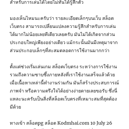
สำหรับการเล่นได้โดยไม่ทันได้รู้สึกตัว
มองเห็นไหมนะครับว่า รายละเอียดเล็กๆบนเว็บ สล็อต
เว็บตรง สามารถเปลี่ยนแปลงความรู้สึกสำหรับการเล่น
ได้มากไม่น้อยเลยทีเดียวเลยครับ มันไม่ได้เกิดจากส่วน
ประกอบใหญ่เพียงอย่างเดียว แม้กระนั้นมันมีเหตุมาจาก
ส่วนประกอบเล็กๆที่สะสมตลอดการใช้งานมากกว่า
ตั้งแต่ช่วงเริ่มเล่นเกม สล็อตเว็บตรง ระหว่างการใช้งาน
รวมถึงความซาบซึ้งภายหลังที่เราใช้งานเสร็จแล้วด้วย
เมื่อเนื้อหาเหล่านี้ทำงานร่วมกัน มันก็สร้างประสบการณ์
ภาพจำ หรือความตรึงใจได้อย่างง่ายดายเลยขอรับ ซึ่งนี่
แหละนะครับเป็นสิ่งที่สล็อตเว็บตรงที่เหมาะสมที่สุดต้อง
มีด้วย
ทางเข้า สล็อตpg สล็อต Kodmhai.com 10 July 26