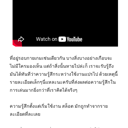
ที่อยู่รอบกายเกมเช่นเดียวกัน บางสิ่งบางอย่างเกือบจะ
ไม่มีใครมองเห็น แต่ถ้าสิ่งนั้นหายไปล่ะก็ เราจะรับรู้ถึง
มันได้ทันทีว่าความรู้สึกระหว่างใช้งานแปรไป ด้วยเหตุนี้
รายละเอียดเล็กๆนี่แหละนะครับที่ส่งผลต่อความรู้สึกใน
การเล่นมากยิ่งกว่าที่เราคิดได้จริงๆ
ความรู้สึกตั้งแต่เริ่มใช้งาน สล็อต มักถูกทำจากราย
ละเอียดที่ละเลย