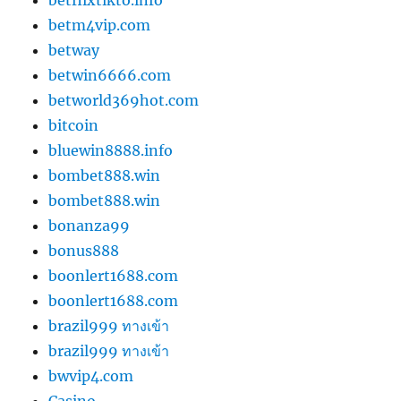
betflixtikto.info
betm4vip.com
betway
betwin6666.com
betworld369hot.com
bitcoin
bluewin8888.info
bombet888.win
bombet888.win
bonanza99
bonus888
boonlert1688.com
boonlert1688.com
brazil999 ทางเข้า
brazil999 ทางเข้า
bwvip4.com