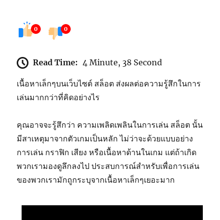
0
0
Read Time:
4 Minute, 38 Second
เนื้อหาเล็กๆบนเว็บไซต์ สล็อต ส่งผลต่อความรู้สึกในการ
เล่นมากกว่าที่คิดอย่างไร
คุณอาจจะรู้สึกว่า ความเพลิดเพลินในการเล่น สล็อต นั้น
มีสาเหตุมาจากตัวเกมเป็นหลัก ไม่ว่าจะด้วยแบบอย่าง
การเล่น กราฟิก เสียง หรือเนื้อหาด้านในเกม แต่ถ้าเกิด
พวกเรามองดูลึกลงไป ประสบการณ์สำหรับเพื่อการเล่น
ของพวกเรามักถูกระบุจากเนื้อหาเล็กๆเยอะมาก