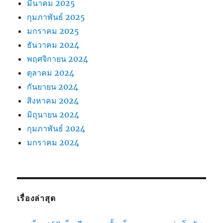
มีนาคม 2025
กุมภาพันธ์ 2025
มกราคม 2025
ธันวาคม 2024
พฤศจิกายน 2024
ตุลาคม 2024
กันยายน 2024
สิงหาคม 2024
มิถุนายน 2024
กุมภาพันธ์ 2024
มกราคม 2024
เรื่องล่าสุด