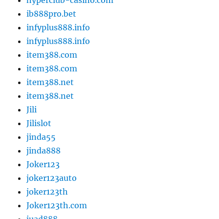
hyperclub-casino.com
ib888pro.bet
infyplus888.info
infyplus888.info
item388.com
item388.com
item388.net
item388.net
Jili
Jilislot
jinda55
jinda888
Joker123
joker123auto
joker123th
Joker123th.com