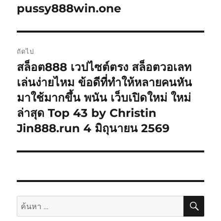
pussy888win.one
ถัดไป
สล็อต888 เวปไซต์ตรง สล็อตวอเลท
เรื่อง
ต่อ
เล่นง่ายไหม ข้อดีที่ทำให้หลายคนหัน
ไป:
มาใช้มากขึ้น พนัน เว็บเปิดใหม่ ใหม่
ล่าสุด Top 43 by Christin
Jin888.run 4 มิถุนายน 2569
ค้นห
ค้นหา: