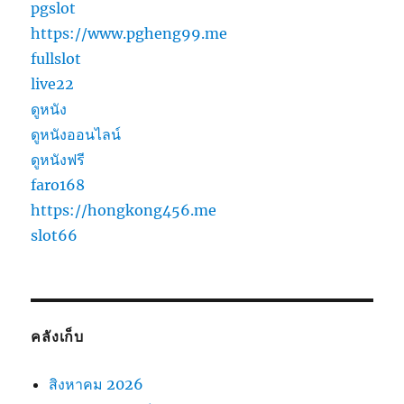
pgslot
https://www.pgheng99.me
fullslot
live22
ดูหนัง
ดูหนังออนไลน์
ดูหนังฟรี
faro168
https://hongkong456.me
slot66
คลังเก็บ
สิงหาคม 2026