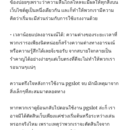
ข้องบ่อยๆเพราะว่าความลื่นไถลไหลจะมีผลให้ทุกสิ่งบน
เว็บไซต์ดูเป็นหนึ่งเดียวกัน และก็ทำให้พวกเรามีความ
คิดว่าเริ่มจะมีส่วนร่วมกับการใช้แรงงานด้วย
• เวลาน้อยแปลงอารมณ์ได้: ความต่างของระยะเวลาที่
พวกเรารอเพียงนิดหน่อยก็สร้างความต่างทางอารมณ์
หรือความรู้สึกได้เลยจ้ะขอรับ จากสบายใจกลายเป็น
รำคาญได้อย่างง่ายๆแต่เว็บตรงที่ดีจะไม่ทำให้พวกเรา
รอนานๆแน่ๆ
ความตรึงใจหลังการใช้งาน pgslot จบ มักมีเหตุมาจาก
สิ่งเล็กๆที่สะสมมาตลอดทาง
หากพวกเราดูย้อนกลับไปตอนใช้งาน pgslot ล่ะก็ เรา
อาจมิได้ตัดสินเว็บเพียงแค่ช่วงเริ่มต้นหรือระหว่างเล่น
หรอกจริงไหม เพราะเหตุว่าพวกเราจะตัดสินใจจาก