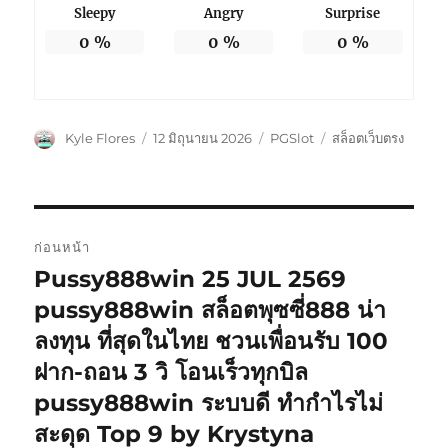
Sleepy
Angry
Surprise
0
%
0
%
0
%
ผู้
เขียน
หมวด
ป้าย
Kyle Flores
12 มิถุนายน 2026
PGSlot
สล็อตเว็บตรง
เขียน
เมื่อ
หมู่
กำกับ
แนะแนว
ก่อนหน้า
เรื่อง
Pussy888win 25 JUL 2569
เรื่อง
ก่อน
pussy888win สล็อตพุซซี่888 น่า
หน้า:
ลงทุน ที่สุดในไทย ชวนเพื่อนรับ 100
ฝาก-ถอน 3 วิ โอนเร็วทุกบิล
pussy888win ระบบดี ทำกำไรไม่
สะดุด Top 9 by Krystyna