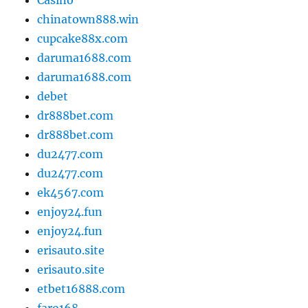
Casino
chinatown888.win
cupcake88x.com
daruma1688.com
daruma1688.com
debet
dr888bet.com
dr888bet.com
du2477.com
du2477.com
ek4567.com
enjoy24.fun
enjoy24.fun
erisauto.site
erisauto.site
etbet16888.com