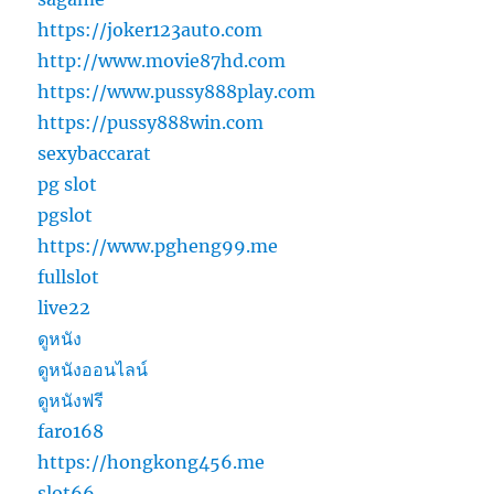
https://joker123auto.com
http://www.movie87hd.com
https://www.pussy888play.com
https://pussy888win.com
sexybaccarat
pg slot
pgslot
https://www.pgheng99.me
fullslot
live22
ดูหนัง
ดูหนังออนไลน์
ดูหนังฟรี
faro168
https://hongkong456.me
slot66