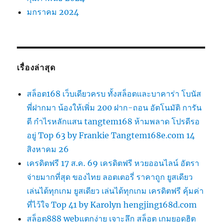
มกราคม 2024
เรื่องล่าสุด
สล็อต168 เว็บเดียวครบ ทั้งสล็อตและบาคาร่า โบนัส
พี่ฝากมา น้องให้เพิ่ม 200 ฝาก-ถอน อัตโนมัติ การัน
ตี กำไรหลักแสน tangtem168 ห้ามพลาด โปรดีรอ
อยู่ Top 63 by Frankie Tangtem168e.com 14
สิงหาคม 26
เครดิตฟรี 17 ส.ค. 69 เครดิตฟรี หวยออนไลน์ อัตรา
จ่ายมากที่สุด ของไทย ลอตเตอรี่ ราคาถูก ยูสเดียว
เล่นได้ทุกเกม ยูสเดียว เล่นได้ทุกเกม เครดิตฟรี คุ้มค่า
ที่ไว้ใจ Top 41 by Karolyn hengjing168d.com
สล็อต888 webแตกง่าย เจาะลึก สล็อต เกมยอดฮิต