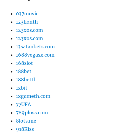
037movie
123lionth
123xos.com
123xos.com
13satanbets.com
1688vegasx.com
168slot
188bet
188betth
1xbit
1xgameth.com
77UFA
789pluss.com
8lots.me
918Kiss