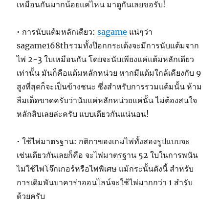
เหมือนกันมากน้อยแค่ไหน มาดูกันเลยขอรับ!
• การนับแต้มหลักเดียว:
sagame
แน่ๆว่า
sagame168thรวมทั้งป๊อกกระเด้งจะมีการนับแต้มจาก
ไพ่ 2-3 ใบเหมือนกัน โดยจะนับเพียงแค่แต้มหลักเดียว
เท่านั้น มันก็คือแต้มหลักหน่วย หากมีแต้มใกล้เคียงกับ 9
สูงที่สุดก็จะเป็นข้างชนะ ซึ่งสำหรับการรวมแต้มนั้น ห้าม
ลืมเด็ดขาดครับว่านับแค่หลักหน่วยแค่นั้น ไม่ต้องสนใจ
หลักสิบเลยล่ะครับ แบบเดียวกันแน่นอน!
• ใช้ไพ่มาตรฐาน: กติกาของเกมไพ่ทั้งสองรูปแบบจะ
เช่นเดียวกันเลยก็คือ จะไพ่มาตรฐาน 52 ใบในการพนัน
ไม่ใช้ไพ่โจ๊กเกอร์หรือไพ่พิเศษ แม้กระนั้นดังนี้ สำหรับ
การเดิมพันบาคาร่าออนไลน์จะใช้ไพ่มากกว่า 1 สำรับ
ด้วยครับ