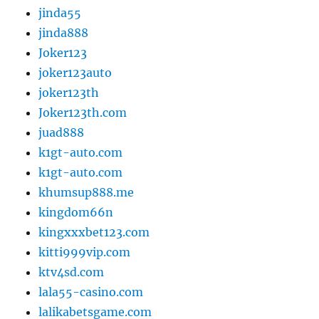
jinda55
jinda888
Joker123
joker123auto
joker123th
Joker123th.com
juad888
k1gt-auto.com
k1gt-auto.com
khumsup888.me
kingdom66n
kingxxxbet123.com
kitti999vip.com
ktv4sd.com
lala55-casino.com
lalikabetsgame.com