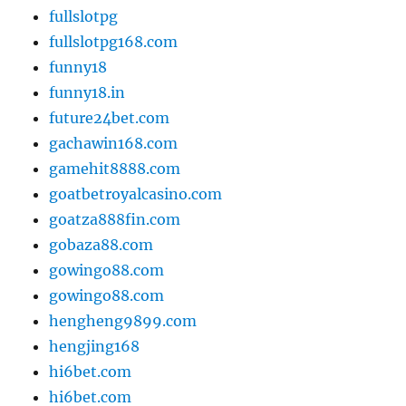
fullslotpg
fullslotpg168.com
funny18
funny18.in
future24bet.com
gachawin168.com
gamehit8888.com
goatbetroyalcasino.com
goatza888fin.com
gobaza88.com
gowingo88.com
gowingo88.com
hengheng9899.com
hengjing168
hi6bet.com
hi6bet.com