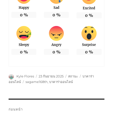
Happy
Sad
Excited
0
%
0
%
0
%
Sleepy
Angry
Surprise
0
%
0
%
0
%
ผู้
เขียน
รูป
หมวด
Kyle Flores
23 กันยายน 2025
สถานะ
บาคาร่า
เขียน
เมื่อ
แบบ
หมู่
ป้าย
ออนไลน์
sagame168th
,
บาคาร่าออนไลน์
เรื่อง
กำกับ
แนะแนว
ก่อนหน้า