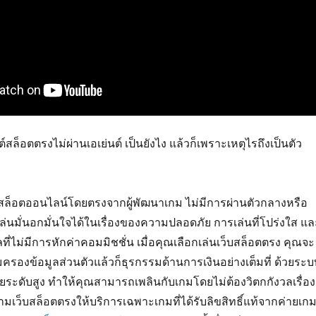
สล็อตตรงไม่ผ่านเอเย่นต์ เป็นยังไง แล้วก็เพราะเหตุไรถึงเป็นตัว
กมสล็อตออนไลน์โดยตรงจากผู้พัฒนาเกม ไม่มีการผ่านตัวกลางหรือ
้เล่นมั่นอกมั่นใจได้ในเรื่องของความปลอดภัย การเล่นที่โปร่งใส แล
ี่ไม่มีการหักค่าคอมมิชชั่น เมื่อคุณเลือกเล่นเว็บสล็อตตรง คุณจะ
มครองข้อมูลส่วนตัวแล้วก็ธุรกรรมด้านการเงินอย่างเต็มที่ ด้วยระบ
ะดับสูง ทำให้คุณสามารถเพลินกับเกมโดยไม่ต้องวิตกกังวลเรื่อง
ามเว็บสล็อตตรงให้บริการเฉพาะเกมที่ได้รับลิขสิทธิ์แท้จากค่ายเก