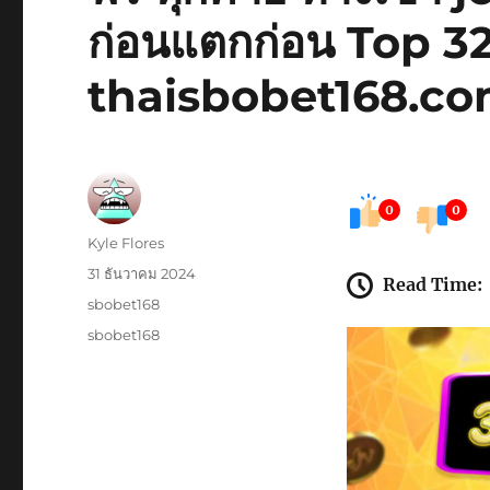
ก่อนแตกก่อน Top 3
thaisbobet168.c
0
0
ผู้
Kyle Flores
เขียน
เขียน
31 ธันวาคม 2024
Read Time:
เมื่อ
หมวด
sbobet168
หมู่
ป้าย
sbobet168
กำกับ