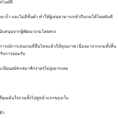
โนมัติ
ร็ว และไม่มีขั้นต่ำ ทำให้ผู้เล่นสามารถเข้าถึงเกมได้โดยทันที
นับสนุนจากผู้พัฒนาเกมโดยตรง
ารณ์การเล่นเกมที่ลื่นไหลแล้วก็มีคุณภาพ เนื่องมาจากเกมทั้งสิ้น
ด้รับการยอมรับ
บียนสมัครสมาชิกง่ายๆไม่ยุ่งยากเลย
ี่คุณมั่นใจรวมทั้งไปสู่หน้าแรกของเว็บ
ตัว