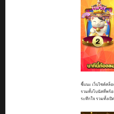
ชี้แนะ เว็บไซต์สล
รวมทั้งโบนัสที่พร้
ระทึกใจ รวมทั้งเปิ