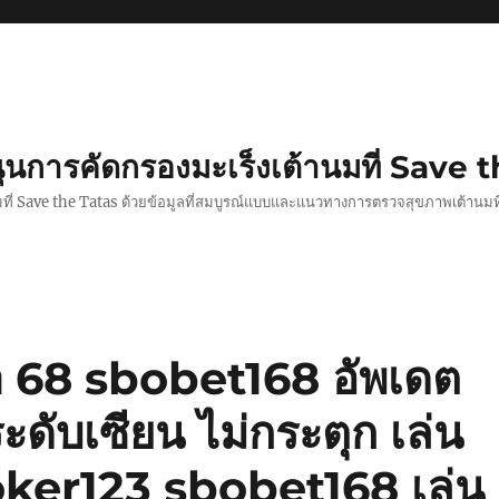
ุนการคัดกรองมะเร็งเต้านมที่ Save 
ที่ Save the Tatas ด้วยข้อมูลที่สมบูรณ์แบบและแนวทางการตรวจสุขภาพเต้านมท
 68 sbobet168 อัพเดต
ะดับเซียน ไม่กระตุก เล่น
 joker123 sbobet168 เล่น