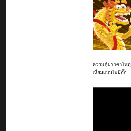
ความคุ้มราคาในทุ
เหี้ยมแบบไม่มีกั๊ก