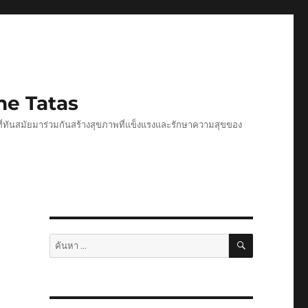
the Tatas
ี่ทันสมัยมาร่วมกันสร้างสุขภาพที่แข็งแรงและรักษาความสุขของ
ค้นหา
ค้นหา: