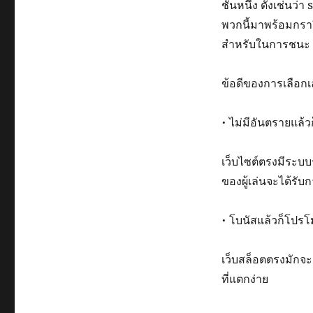
ชั้นหนึ่ง ดังเช่นว่า
พวกนี้มาพร้อมกราฟิ
สำหรับในการชนะ
ข้อดีของการเลือกเ
• ไม่มีอันตรายแล้วก็
เว็บไซต์ตรงมีระบบ
ของผู้เล่นจะได้รั
• โบนัสแล้วก็โปรโมช
เว็บสล็อตตรงมักจะม
ที่แตกง่าย