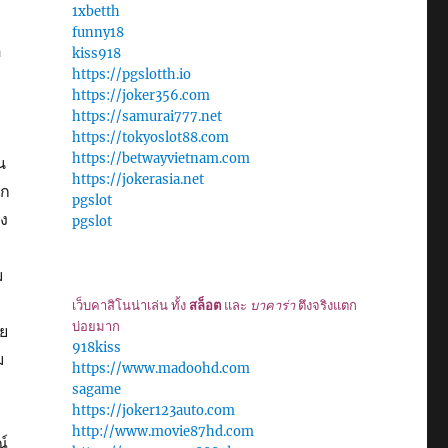
1xbetth
funny18
ต
kiss918
https://pgslotth.io
https://joker356.com
https://samurai777.net
https://tokyoslot88.com
https://betwayvietnam.com
น
https://jokerasia.net
ตก
pgslot
ง
pgslot
ม
เว็บคาสิโนน่าเล่น ทั้ง
สล็อต
และ
บาคาร่า
ตึงจริงแตก
บ่อยมาก
าย
918kiss
ม
https://www.madoohd.com
sagame
https://joker123auto.com
http://www.movie87hd.com
์