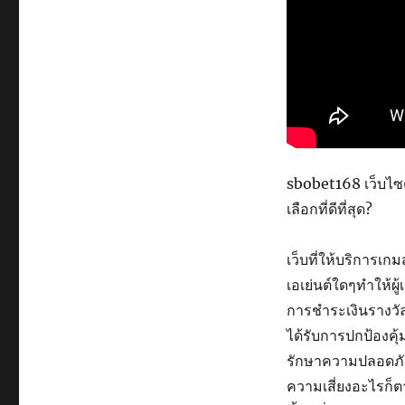
sbobet168 เว็บไซต์
เลือกที่ดีที่สุด?
เว็บที่ให้บริการเ
เอเย่นต์ใดๆทำให้ผู
การชำระเงินรางวัลท
ได้รับการปกป้องคุ้
รักษาความปลอดภัยร
ความเสี่ยงอะไรก็ต