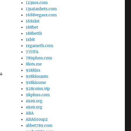
123xos.com
13satanbets.com
1688vegasx.com
168slot
188bet
188betth
1xbit
1xgameth.com
77UFA
789pluss.com
8lots.me
918Kiss
าน
918kissauto
918kissme
928coins.vip
9kpluss.com
a9a9.org
a9a9.org
ABA
ABAGroup2
abbet789.com