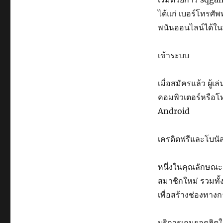
ได้แก่ เบอร์โทรศัพท
พนันออนไลน์ได้ในท
เข้าระบบ
เมื่อสมัครแล้ว ผู
คอมพิวเตอร์หรือโทร
Android
เครดิตฟรีและโบนั
หนึ่งในคุณลักษณ
สมาชิกใหม่ รวมทั้งโ
เพื่อสร้างช่องทางก
บริการเกมยอดฮิ