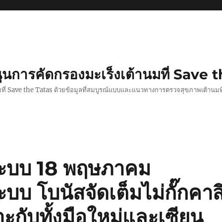
ุนการคัดกรองมะเร็งเต้านมที่ Save 
ที่ Save the Tatas ด้วยข้อมูลที่สมบูรณ์แบบและแนวทางการตรวจสุขภาพเต้านมท
ระบบ 18 พฤษภาคม
บ โบนัสจัดเต็มไม่กั๊กคาส
กับทั้งมือใหม่และเซียน