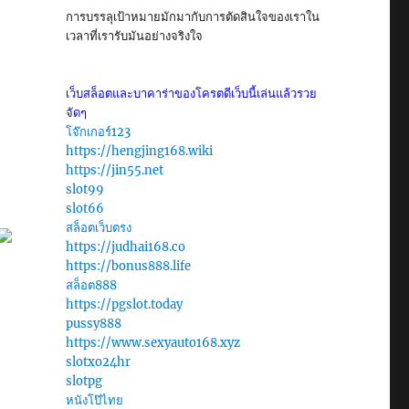
การบรรลุเป้าหมายมักมากับการตัดสินใจของเราใน
เวลาที่เรารับมันอย่างจริงใจ
เว็บสล็อตและบาคาร่าของโครตดีเว็บนี้เล่นแล้วรวย
จัดๆ
โจ๊กเกอร์123
https://hengjing168.wiki
https://jin55.net
slot99
slot66
สล็อตเว็บตรง
https://judhai168.co
https://bonus888.life
สล็อต888
https://pgslot.today
pussy888
https://www.sexyauto168.xyz
slotxo24hr
slotpg
หนังโป๊ไทย