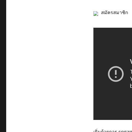
สมัครสมาชิก
เริ่มด้วยการ sqg