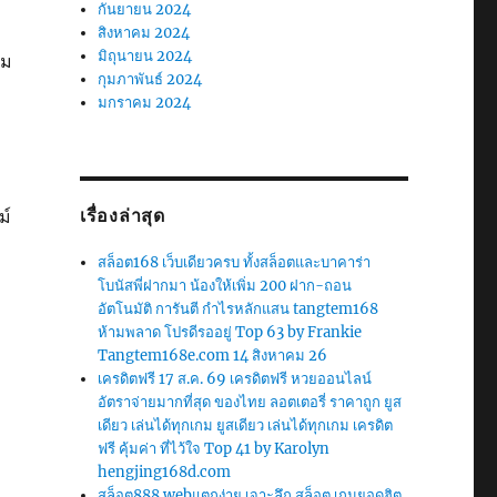
กันยายน 2024
สิงหาคม 2024
มิถุนายน 2024
กม
กุมภาพันธ์ 2024
มกราคม 2024
เรื่องล่าสุด
ม์
สล็อต168 เว็บเดียวครบ ทั้งสล็อตและบาคาร่า
โบนัสพี่ฝากมา น้องให้เพิ่ม 200 ฝาก-ถอน
อัตโนมัติ การันตี กำไรหลักแสน tangtem168
ห้ามพลาด โปรดีรออยู่ Top 63 by Frankie
Tangtem168e.com 14 สิงหาคม 26
เครดิตฟรี 17 ส.ค. 69 เครดิตฟรี หวยออนไลน์
อัตราจ่ายมากที่สุด ของไทย ลอตเตอรี่ ราคาถูก ยูส
เดียว เล่นได้ทุกเกม ยูสเดียว เล่นได้ทุกเกม เครดิต
ฟรี คุ้มค่า ที่ไว้ใจ Top 41 by Karolyn
hengjing168d.com
สล็อต888 webแตกง่าย เจาะลึก สล็อต เกมยอดฮิต