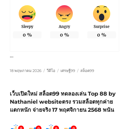
Sleepy
Angry
Surprise
0
%
0
%
0
%
…
เขียน
รูป
หมวด
ป้าย
18 พฤษภาคม 2026
วีดีโอ
เศรษฐี99
สล็อต99
เมื่อ
แบบ
หมู่
กำกับ
เรื่อง
เว็บเปิดใหม่ สล็อต99 ทดลองเล่น Top 88 by
Nathaniel websiteตรง รวมสล็อตทุกค่าย
แตกหนัก จ่ายจริง 17 พฤศจิกายน 2568 พนัน
0
0
0
0