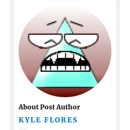
About Post Author
KYLE FLORES