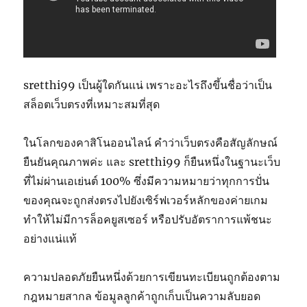
sretthi99 เป็นผู้ใดกันแน่ เพราะอะไรถึงขึ้นชื่อว่าเป็น
สล็อตเว็บตรงที่เหมาะสมที่สุด
ในโลกของคาสิโนออนไลน์ คำว่าเว็บตรงคือสัญลักษณ์
ยืนยันคุณภาพค่ะ และ sretthi99 ก็ยืนหนึ่งในฐานะเว็บ
ที่ไม่ผ่านเอเย่นต์ 100% ซึ่งมีความหมายว่าทุกการปั่น
ของคุณจะถูกส่งตรงไปยังเซิร์ฟเวอร์หลักของค่ายเกม
ทำให้ไม่มีการล็อคยูสเซอร์ หรือปรับอัตราการแพ้ชนะ
อย่างแน่แท้
ความปลอดภัยยืนหนึ่งด้วยการเขียนทะเบียนถูกต้องตาม
กฎหมายสากล ข้อมูลลูกค้าถูกเก็บเป็นความลับยอด