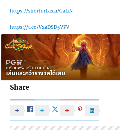
https://shorturl.asia/GaI1N
https://t.co/VxaDSD5VPV
Share