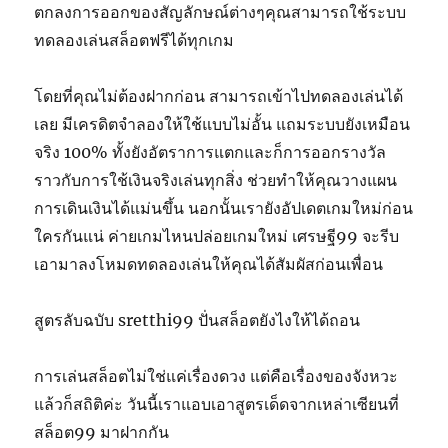
ตกลงการออกของสัญลักษณ์ต่างๆคุณสามารถใช้ระบบ
ทดลองเล่นสล็อตฟรีได้ทุกเกม
โดยที่คุณไม่ต้องฝากก่อน สามารถเข้าไปทดลองเล่นได้
เลย มีเครดิตจำลองให้ใช้แบบไม่อั้น แถมระบบยังเหมือน
จริง 100% ทั้งยังอัตราการแตกและก็การออกรางวัล
ราวกับการใช้เงินจริงเล่นทุกสิ่ง ช่วยทำให้คุณวางแผน
การเดินเงินได้แม่นขึ้น นอกนั้นเรายังอัปเดตเกมใหม่ก่อน
ใครกันแน่ ค่ายเกมไหนปล่อยเกมใหม่ เศรษฐี99 จะรีบ
เอามาลงโหมดทดลองเล่นให้คุณได้สัมผัสก่อนเพื่อน
สูตรลับฉบับ sretthi99 ปั่นสล็อตยังไงให้ได้ถอน
การเล่นสล็อตไม่ใช่แค่เรื่องดวง แต่คือเรื่องของจังหวะ
แล้วก็สถิติค่ะ วันนี้เราแอบเอาสูตรเด็ดจากเหล่าเซียนที่
สล็อต99 มาฝากกัน