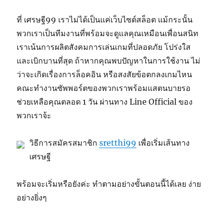
ที่ เศรษฐี99 เราไม่ได้เป็นแค่เว็บไซต์สล็อต แม้กระนั้น
พวกเราเป็นทีมงานที่พร้อมจะดูแลคุณเหมือนเพื่อนสนิท
เราเน้นการผลิตสังคมการเล่นเกมที่ปลอดภัย โปร่งใส
และเบิกบานที่สุด ถ้าหากคุณพบปัญหาในการใช้งาน ไม่
ว่าจะเกิดเรื่องการล็อคอิน หรือสงสัยข้อตกลงเกมไหน
คณะทำงานซัพพอร์ตของพวกเราพร้อมแสตนบายรอ
ช่วยเหลือคุณตลอด 1 วัน ผ่านทาง Line Official ของ
พวกเราจ้ะ
วิธีการสมัครสมาชิก
sretthi99
เพื่อเริ่มเส้นทาง
เศรษฐี
พร้อมจะเริ่มหรือยังค่ะ ทำตามอย่างขั้นตอนนี้ได้เลย ง่าย
อย่างยิ่งๆ