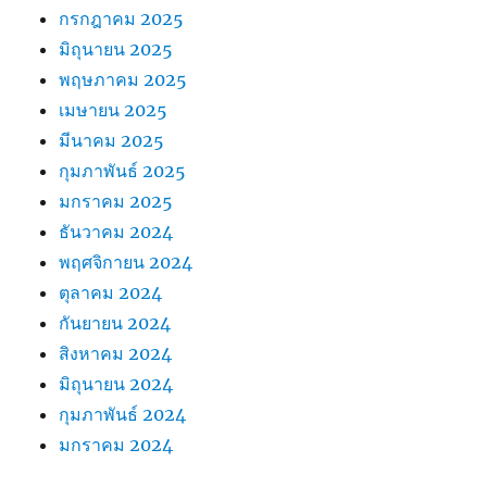
กรกฎาคม 2025
มิถุนายน 2025
พฤษภาคม 2025
เมษายน 2025
มีนาคม 2025
กุมภาพันธ์ 2025
มกราคม 2025
ธันวาคม 2024
พฤศจิกายน 2024
ตุลาคม 2024
กันยายน 2024
สิงหาคม 2024
มิถุนายน 2024
กุมภาพันธ์ 2024
มกราคม 2024