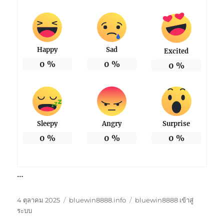
Happy
Sad
Excited
0
%
0
%
0
%
Sleepy
Angry
Surprise
0
%
0
%
0
%
…
เขียน
หมวด
ป้าย
4 ตุลาคม 2025
bluewin8888.info
bluewin8888 เข้าสู่
เมื่อ
หมู่
กำกับ
ระบบ