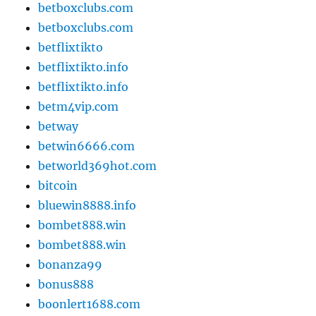
betboxclubs.com
betboxclubs.com
betflixtikto
betflixtikto.info
betflixtikto.info
betm4vip.com
betway
betwin6666.com
betworld369hot.com
bitcoin
bluewin8888.info
bombet888.win
bombet888.win
bonanza99
bonus888
boonlert1688.com