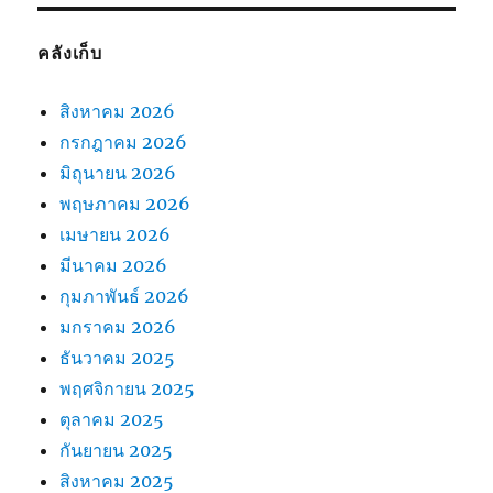
คลังเก็บ
สิงหาคม 2026
กรกฎาคม 2026
มิถุนายน 2026
พฤษภาคม 2026
เมษายน 2026
มีนาคม 2026
กุมภาพันธ์ 2026
มกราคม 2026
ธันวาคม 2025
พฤศจิกายน 2025
ตุลาคม 2025
กันยายน 2025
สิงหาคม 2025