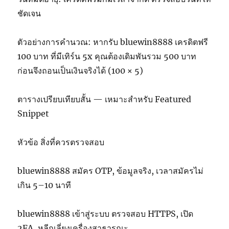
ชัดเจน
ตัวอย่างการคำนวณ: หากรับ bluewin8888 เครดิตฟรี
100 บาท ที่มีเทิร์น 5x คุณต้องเดิมพันรวม 500 บาท
ก่อนจึงถอนเป็นเงินจริงได้ (100 × 5)
ตารางเปรียบเทียบสั้น — เหมาะสำหรับ Featured
Snippet
หัวข้อ สิ่งที่ควรตรวจสอบ
bluewin8888 สมัคร OTP, ข้อมูลจริง, เวลาสมัครไม่
เกิน 5–10 นาที
bluewin8888 เข้าสู่ระบบ ตรวจสอบ HTTPS, เปิด
2FA, หลีกเลี่ยงเครื่องสาธารณะ