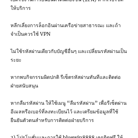
ให้บริการ
หลีกเลี่ยงการล็อกอินผ่านเครือข่ายสาธารณะ และถ้า
จำเป็นควรใช้ VPN
ไม่ใช้รหัสผ่านเดียวกับบัญชีอื่นๆ และเปลี่ยนรหัสผ่านเป็น
ระยะ
หากพบกิจกรรมผิดปกติ รีเซ็ตรหัสผ่านทันทีและติดต่อ
ฝ่ายสนับสนุน
หากลืมรหัสผ่าน ให้ใช้เมนู “ลืมรหัสผ่าน” เพื่อรีเซ็ตผ่าน
อีเมลหรือเบอร์ที่ลงทะเบียนไว้ และเตรียมข้อมูลที่ใช้
ยืนยันตัวตนสำหรับการติดต่อฝ่ายบริการ
3) โปรโมชั่นและการใช้ bluewin8888 เครดิตฟรี ให้