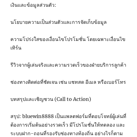
เงินและข้อมูลส่วนตัว:
นโยบายความเป็นส่วนตัวและการจัดเก็บข้อมูล
ความโปร่งใสของเงื่อนไขโปรโมชั่น โดยเฉพาะเงื่อนไข
เทิร์น
รีวิวจากผู้เล่นจริงและความรวดเร็วของฝ่ายบริการลูกค้า
ช่องทางติดต่อที่ชัดเจน เช่น แชทสด อีเมล หรือเบอร์โทร
บทสรุปและเชิญชวน (Call to Action)
สรุป: bluewin8888 เป็นแพลตฟอร์มที่ตอบโจทย์ผู้เล่นที่
ต้องการเริ่มต้นอย่างรวดเร็ว มีโปรโมชั่นให้ทดลอง และ
ระบบฝาก-ถอนที่รองรับช่องทางท้องถิ่น อย่างไรก็ตาม