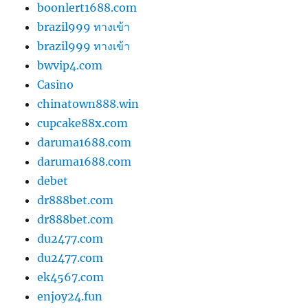
boonlert1688.com
brazil999 ทางเข้า
brazil999 ทางเข้า
bwvip4.com
Casino
chinatown888.win
cupcake88x.com
daruma1688.com
daruma1688.com
debet
dr888bet.com
dr888bet.com
du2477.com
du2477.com
ek4567.com
enjoy24.fun