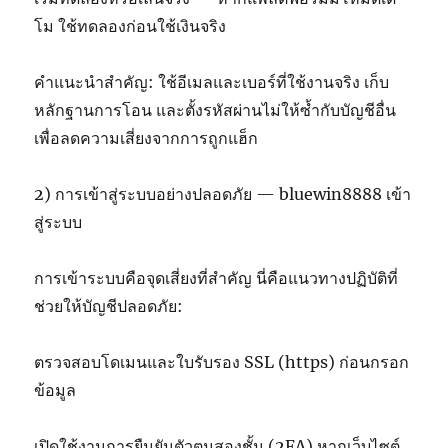
โม ใช้ทดลองก่อนใช้เงินจริง
คำแนะนำสำคัญ: ใช้อีเมลและเบอร์ที่ใช้งานจริง เก็บ
หลักฐานการโอน และตั้งรหัสผ่านไม่ให้ซ้ำกับบัญชีอื่น
เพื่อลดความเสี่ยงจากการถูกแฮ็ก
2) การเข้าสู่ระบบอย่างปลอดภัย — bluewin8888 เข้า
สู่ระบบ
การเข้าระบบคือจุดเสี่ยงที่สำคัญ นี่คือแนวทางปฏิบัติที่
ช่วยให้บัญชีปลอดภัย:
ตรวจสอบโดเมนและใบรับรอง SSL (https) ก่อนกรอก
ข้อมูล
เปิดใช้งานการยืนยันตัวตนสองชั้น (2FA) หากเว็บไซต์