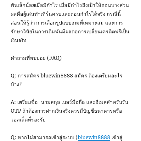
พันเล็กน้อยเมื่อมีกำไร เมื่อมีกำไรถึงเป้าให้ถอนบางส่วน
ผลคือผู้เล่นทำเทิร์นครบและถอนกำไรได้จริง กรณีนี้
สอนให้รู้ว่า การเลือกรูปแบบเกมที่เหมาะสม และการ
รักษาวินัยในการเดิมพันมีผลต่อการเปลี่ยนเครดิตฟรีเป็น
เงินจริง
คำถามที่พบบ่อย (FAQ)
Q: การสมัคร bluewin8888 สมัคร ต้องเตรียมอะไร
บ้าง?
A: เตรียมชื่อ-นามสกุล เบอร์มือถือ และอีเมลสำหรับรับ
OTP ถ้าต้องการฝากเงินจริงควรมีบัญชีธนาคารหรือ
วอลเล็ตที่รองรับ
Q: หากไม่สามารถเข้าสู่ระบบ (
bluewin8888
เข้าสู่