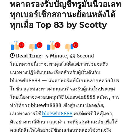
พลาดรองรับบัญชีทรูมันนี่วอเลท
ทุกเบอร์เช็กสถานะย้อนหลังได้
ทุกเมื่อ Top 83 by Scotty
0
0
0
0
Read Time:
5 Minute, 49 Second
ในบทความนี้เราจะพาคุณไล่ตั้งแต่ภาพรวมจนถึง
แนวทางปฏิบัติแบบละเอียดสำหรับผู้เริ่มต้นกับ
bluewin8888 — แพลตฟอร์มที่มีเกมหลากหลาย โปร
โมชั่น และช่องทางฝากถอนที่รองรับผู้เล่นในประเทศ
โดยเนื้อหาจะครอบคลุมวิธี bluewin8888 สมัคร, การ
ทำให้การ bluewin8888 เข้าสู่ระบบ ปลอดภัย,
แนวทางการใช้
bluewin8888
เครดิตฟรี ให้คุ้มค่า,
ตัวอย่างกรณีศึกษา และคำถามที่ผู้เล่นมักสงสัย เพื่อให้
คุณตัดสินใจได้อย่างมีข้อมูลก่อนทดลองใช้งานจริง