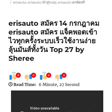
เมื่อ
ป้าย
แบบ
หมู่
erisauto
,
erisauto เข้าสู่ระบบ
,
erisauto เครดิตฟรี
กำกับ
เรื่อง
erisauto สมัคร 14 กรกฎาคม
erisauto สมัคร แจ็คพอตเข้า
ไวทุกครั้งระบบเร็วใช้งานง่าย
ลุ้นมันส์ทั้งวัน Top 27 by
Sheree
0
0
0
0
Read Time:
6 Minute, 27 Second