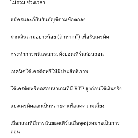
ไม่รวม ช่วงเวลา
สมัครและก็ยืนยันบัญชีตามข้อตกลง
ฝากเงินตามอย่างน้อย (ถ้าหากมี) เพื่อรับเครดิต
กระทำการพนันจนกระทั่งยอดเทิร์นก่อนถอน
เทคนิคใช้เครดิตฟรีให้มีประสิทธิภาพ
ใช้เครดิตฟรีทดสอบหาเกมที่มี RTP สูงก่อนใช้เงินจริง
แบ่งเครดิตออกเป็นหลายตาเพื่อลดความเสี่ยง
เลือกเกมที่มีการนับยอดเทิร์นเมื่อจุดมุ่งหมายเป็นการ
ถอน