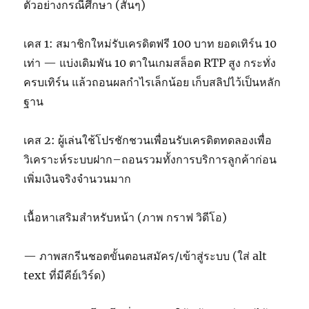
ตัวอย่างกรณีศึกษา (สั้นๆ)
เคส 1: สมาชิกใหม่รับเครดิตฟรี 100 บาท ยอดเทิร์น 10
เท่า — แบ่งเดิมพัน 10 ตาในเกมสล็อต RTP สูง กระทั่ง
ครบเทิร์น แล้วถอนผลกำไรเล็กน้อย เก็บสลิปไว้เป็นหลัก
ฐาน
เคส 2: ผู้เล่นใช้โปรชักชวนเพื่อนรับเครดิตทดลองเพื่อ
วิเคราะห์ระบบฝาก–ถอนรวมทั้งการบริการลูกค้าก่อน
เพิ่มเงินจริงจำนวนมาก
เนื้อหาเสริมสำหรับหน้า (ภาพ กราฟ วิดีโอ)
— ภาพสกรีนชอตขั้นตอนสมัคร/เข้าสู่ระบบ (ใส่ alt
text ที่มีคีย์เวิร์ด)