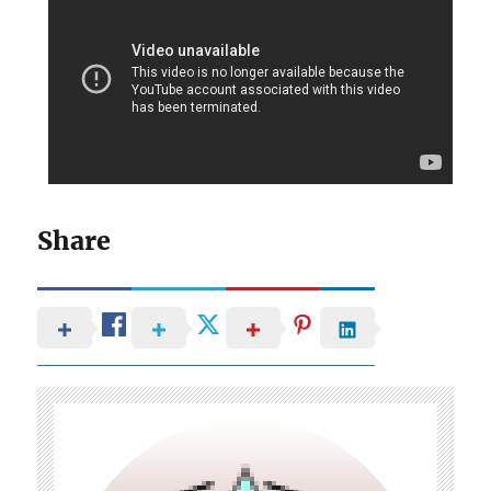
Share