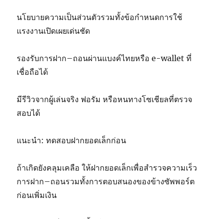
นโยบายความเป็นส่วนตัวรวมทั้งข้อกำหนดการใช้
แรงงานเปิดเผยเด่นชัด
รองรับการฝาก–ถอนผ่านแบงค์ไทยหรือ e-wallet ที่
เชื่อถือได้
มีรีวิวจากผู้เล่นจริง ฟอรัม หรือหนทางโซเชียลที่ตรวจ
สอบได้
แนะนำ: ทดสอบฝากยอดเล็กก่อน
ถ้าเกิดยังคลุมเคลือ ให้ฝากยอดเล็กเพื่อสำรวจความเร็ว
การฝาก–ถอนรวมทั้งการตอบสนองของข้างซัพพอร์ต
ก่อนเพิ่มเงิน