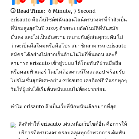
Read Time:
6 Minute, 7 Second
erisauto คือเว็บไซต์พนันออนไลน์ครบวงจรที่กำลังเป็น
ที่นิยมสูงสุดในปี 2025 ด้วยระบบอัตโนมัติที่ทันสมัย
มั่นคง และไม่เป็นอันตราย เหมาะกับผู้เล่นทุกระดับ ไม่
ว่าจะเป็นมือใหม่หรือมือโปร สมาชิกสามารถ erisauto
สมัคร ได้อย่างไม่ยากเย็นด้านในไม่กี่ขั้นตอน และก็
สามารถ erisauto เข้าสู่ระบบ ได้โดยทันทีผ่านมือถือ
หรือคอมพิวเตอร์ โดยไม่ต้องดาวน์โหลดแอป พร้อมรับ
โปรโมชั่นสุดพิเศษอย่าง erisauto เครดิตฟรี ที่แจกทุกๆ
วันให้ผู้เล่นได้เริ่มต้นพนันแบบไม่ต้องฝากก่อน
ทำไม erisauto ถึงเป็นเว็บที่นักพนันเลือกมากที่สุด
สิ่งที่ทำให้ erisauto เด่นเหนือเว็บไซต์อื่น คือการให้
บริการที่ครบวงจร ครอบคลุมทุกจำพวกการเดิมพัน