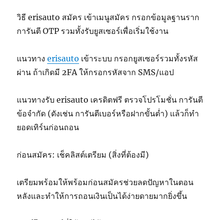
วิธี erisauto สมัคร เข้าเมนูสมัคร กรอกข้อมูลฐานราก
การันตี OTP รวมทั้งรับยูสเซอร์เพื่อเริ่มใช้งาน
แนวทาง
erisauto
เข้าระบบ กรอกยูสเซอร์รวมทั้งรหัส
ผ่าน ถ้าเกิดมี 2FA ให้กรอกรหัสจาก SMS/แอป
แนวทางรับ erisauto เครดิตฟรี ตรวจโปรโมชั่น การันตี
ข้อจำกัด (ดังเช่น การันตีเบอร์หรือฝากขั้นต่ำ) แล้วก็ทำ
ยอดเทิร์นก่อนถอน
ก่อนสมัคร: เช็คลิสต์เตรียม (สิ่งที่ต้องมี)
เตรียมพร้อมให้พร้อมก่อนสมัครช่วยลดปัญหาในตอน
หลังและทำให้การถอนเงินเป็นได้ง่ายดายมากยิ่งขึ้น