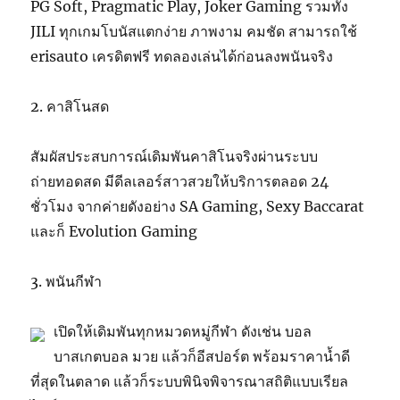
PG Soft, Pragmatic Play, Joker Gaming รวมทั้ง
JILI ทุกเกมโบนัสแตกง่าย ภาพงาม คมชัด สามารถใช้
erisauto เครดิตฟรี ทดลองเล่นได้ก่อนลงพนันจริง
2. คาสิโนสด
สัมผัสประสบการณ์เดิมพันคาสิโนจริงผ่านระบบ
ถ่ายทอดสด มีดีลเลอร์สาวสวยให้บริการตลอด 24
ชั่วโมง จากค่ายดังอย่าง SA Gaming, Sexy Baccarat
และก็ Evolution Gaming
3. พนันกีฬา
เปิดให้เดิมพันทุกหมวดหมู่กีฬา ดังเช่น บอล
บาสเกตบอล มวย แล้วก็อีสปอร์ต พร้อมราคาน้ำดี
ที่สุดในตลาด แล้วก็ระบบพินิจพิจารณาสถิติแบบเรียล