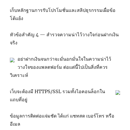
เก็บหลักฐานการรับโปรโมชั่นและสลิปธุรกรรมเผื่อข้อ
โต้แย้ง
หัวข้อสำคัญ 4 — สำรวจความน่าไว้วางใจก่อนฝากเงิน
จริง
อย่าฝากเงินจนกว่าจะมั่นอกมั่นใจในความน่าไว้
วางใจของแพลตฟอร์ม ต่อแต่นี้ไปเป็นสิ่งที่ควร
วิเคราะห์
เว็บจะต้องมี HTTPS/SSL รวมทั้งไอคอนล็อกใน
แถบที่อยู่
ข้อมูลการติดต่อแจ่มชัด ได้แก่ แชทสด เบอร์โทร หรือ
อีเมล