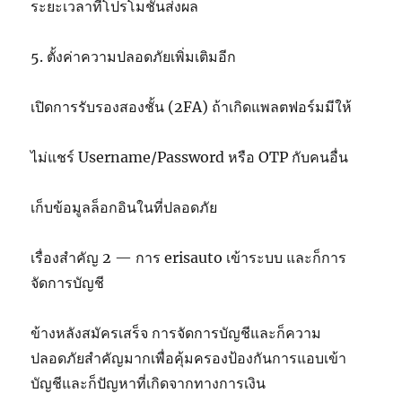
ระยะเวลาที่โปรโมชั่นส่งผล
5. ตั้งค่าความปลอดภัยเพิ่มเติมอีก
เปิดการรับรองสองชั้น (2FA) ถ้าเกิดแพลตฟอร์มมีให้
ไม่แชร์ Username/Password หรือ OTP กับคนอื่น
เก็บข้อมูลล็อกอินในที่ปลอดภัย
เรื่องสำคัญ 2 — การ erisauto เข้าระบบ และก็การ
จัดการบัญชี
ข้างหลังสมัครเสร็จ การจัดการบัญชีและก็ความ
ปลอดภัยสำคัญมากเพื่อคุ้มครองป้องกันการแอบเข้า
บัญชีและก็ปัญหาที่เกิดจากทางการเงิน