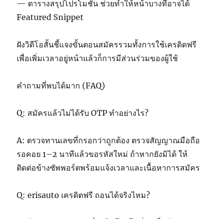
— ตารางสรุปโปรโมชั่น ช่วยทำให้หน้าบางทีอาจได้
Featured Snippet
ฝังวิดีโอสั้นชี้แจงขั้นตอนสมัครรวมทั้งการใช้เครดิตฟรี
เพื่อเพิ่มเวลาอยู่หน้าแล้วก็การมีส่วนร่วมของผู้ใช้
คำถามที่พบได้มาก (FAQ)
Q: สมัครแล้วไม่ได้รับ OTP ทำอย่างไร?
A: ตรวจทานเลขที่กรอกว่าถูกต้อง ตรวจสัญญาณมือถือ
รอคอย 1–2 นาทีแล้วขอรหัสใหม่ ถ้าหากยังมิได้ ให้
ติดต่อข้างซัพพอร์ตพร้อมแจ้งเวลาและเนื้อหาการสมัคร
Q: erisauto เครดิตฟรี ถอนได้จริงไหม?