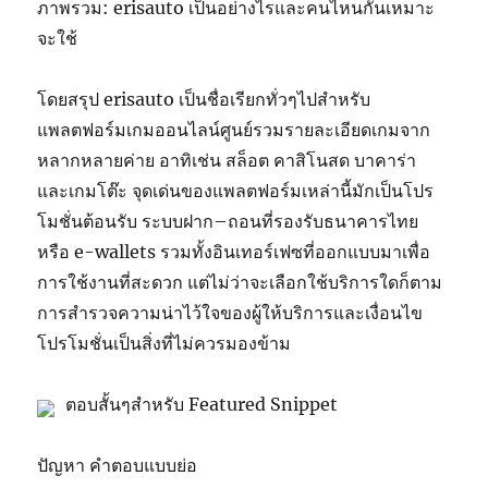
ภาพรวม: erisauto เป็นอย่างไรและคนไหนกันเหมาะ
จะใช้
โดยสรุป erisauto เป็นชื่อเรียกทั่วๆไปสำหรับ
แพลตฟอร์มเกมออนไลน์ศูนย์รวมรายละเอียดเกมจาก
หลากหลายค่าย อาทิเช่น สล็อต คาสิโนสด บาคาร่า
และเกมโต๊ะ จุดเด่นของแพลตฟอร์มเหล่านี้มักเป็นโปร
โมชั่นต้อนรับ ระบบฝาก–ถอนที่รองรับธนาคารไทย
หรือ e-wallets รวมทั้งอินเทอร์เฟซที่ออกแบบมาเพื่อ
การใช้งานที่สะดวก แต่ไม่ว่าจะเลือกใช้บริการใดก็ตาม
การสำรวจความน่าไว้ใจของผู้ให้บริการและเงื่อนไข
โปรโมชั่นเป็นสิ่งที่ไม่ควรมองข้าม
ตอบสั้นๆสำหรับ Featured Snippet
ปัญหา คำตอบแบบย่อ