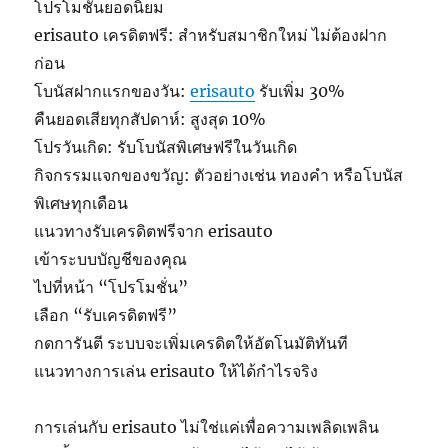
โปรโมชั่นยอดนิยม
erisauto เครดิตฟรี: สำหรับสมาชิกใหม่ ไม่ต้องฝาก
ก่อน
โบนัสฝากแรกของวัน:
erisauto
รับเพิ่ม 30%
คืนยอดเสียทุกสัปดาห์: สูงสุด 10%
โปรวันเกิด: รับโบนัสพิเศษฟรีในวันเกิด
กิจกรรมแจกของขวัญ: ตัวอย่างเช่น ทองคำ หรือโบนัส
พิเศษทุกเดือน
แนวทางรับเครดิตฟรีจาก erisauto
เข้าระบบบัญชีของคุณ
ไปที่หน้า “โปรโมชั่น”
เลือก “รับเครดิตฟรี”
กดการันตี ระบบจะเพิ่มเครดิตให้อัตโนมัติทันที
แนวทางการเล่น erisauto ให้ได้กำไรจริง
การเล่นกับ erisauto ไม่ใช่แค่เพื่อความเพลิดเพลิน