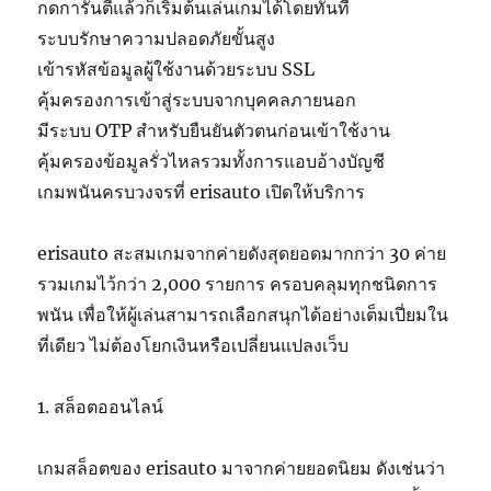
กดการันตีแล้วก็เริ่มต้นเล่นเกมได้โดยทันที
ระบบรักษาความปลอดภัยขั้นสูง
เข้ารหัสข้อมูลผู้ใช้งานด้วยระบบ SSL
คุ้มครองการเข้าสู่ระบบจากบุคคลภายนอก
มีระบบ OTP สำหรับยืนยันตัวตนก่อนเข้าใช้งาน
คุ้มครองข้อมูลรั่วไหลรวมทั้งการแอบอ้างบัญชี
เกมพนันครบวงจรที่ erisauto เปิดให้บริการ
erisauto สะสมเกมจากค่ายดังสุดยอดมากกว่า 30 ค่าย
รวมเกมไว้กว่า 2,000 รายการ ครอบคลุมทุกชนิดการ
พนัน เพื่อให้ผู้เล่นสามารถเลือกสนุกได้อย่างเต็มเปี่ยมใน
ที่เดียว ไม่ต้องโยกเงินหรือเปลี่ยนแปลงเว็บ
1. สล็อตออนไลน์
เกมสล็อตของ erisauto มาจากค่ายยอดนิยม ดังเช่นว่า