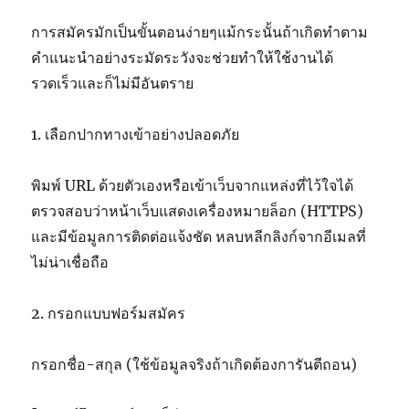
การสมัครมักเป็นขั้นตอนง่ายๆแม้กระนั้นถ้าเกิดทำตาม
คำแนะนำอย่างระมัดระวังจะช่วยทำให้ใช้งานได้
รวดเร็วและก็ไม่มีอันตราย
1. เลือกปากทางเข้าอย่างปลอดภัย
พิมพ์ URL ด้วยตัวเองหรือเข้าเว็บจากแหล่งที่ไว้ใจได้
ตรวจสอบว่าหน้าเว็บแสดงเครื่องหมายล็อก (HTTPS)
และมีข้อมูลการติดต่อแจ้งชัด หลบหลีกลิงก์จากอีเมลที่
ไม่น่าเชื่อถือ
2. กรอกแบบฟอร์มสมัคร
กรอกชื่อ-สกุล (ใช้ข้อมูลจริงถ้าเกิดต้องการันตีถอน)