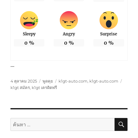
Sleepy
Angry
Surprise
0
%
0
%
0
%
…
เขียน
รูป
หมวด
ป้าย
4 ตุลาคม 2025
พูดคุย
k1gt-auto.com
,
k1gt-auto.com
เมื่อ
แบบ
หมู่
กำกับ
k1gt สมัคร
,
k1gt เครดิตฟรี
เรื่อง
ค้นห
ค้นหา: