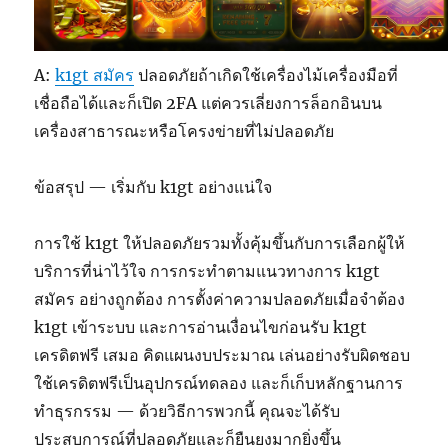
A:
k1gt สมัคร
ปลอดภัยถ้าเกิดใช้เครื่องไม้เครื่องมือที่
เชื่อถือได้และก็เปิด 2FA แต่ควรเลี่ยงการล็อกอินบน
เครื่องสาธารณะหรือโครงข่ายที่ไม่ปลอดภัย
ข้อสรุป — เริ่มกับ k1gt อย่างแน่ใจ
การใช้ k1gt ให้ปลอดภัยรวมทั้งคุ้มขึ้นกับการเลือกผู้ให้
บริการที่น่าไว้ใจ การกระทำตามแนวทางการ k1gt
สมัคร อย่างถูกต้อง การตั้งค่าความปลอดภัยเมื่อจำต้อง
k1gt เข้าระบบ และการอ่านเงื่อนไขก่อนรับ k1gt
เครดิตฟรี เสมอ คิดแผนงบประมาณ เล่นอย่างรับผิดชอบ
ใช้เครดิตฟรีเป็นอุปกรณ์ทดลอง และก็เก็บหลักฐานการ
ทำธุรกรรม — ด้วยวิธีการพวกนี้ คุณจะได้รับ
ประสบการณ์ที่ปลอดภัยและก็ยืนยงมากยิ่งขึ้น