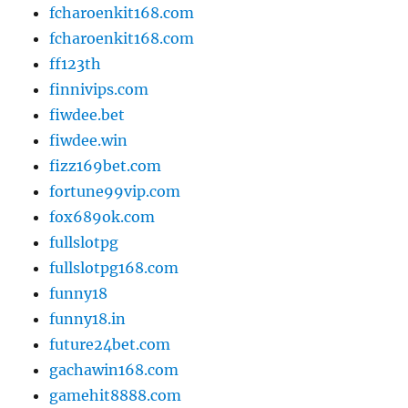
fcharoenkit168.com
fcharoenkit168.com
ff123th
finnivips.com
fiwdee.bet
fiwdee.win
fizz169bet.com
fortune99vip.com
fox689ok.com
fullslotpg
fullslotpg168.com
funny18
funny18.in
future24bet.com
gachawin168.com
gamehit8888.com