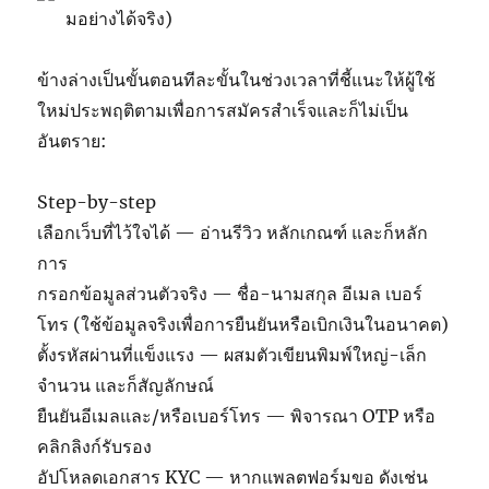
มอย่างได้จริง)
ข้างล่างเป็นขั้นตอนทีละขั้นในช่วงเวลาที่ชี้แนะให้ผู้ใช้
ใหม่ประพฤติตามเพื่อการสมัครสำเร็จและก็ไม่เป็น
อันตราย:
Step-by-step
เลือกเว็บที่ไว้ใจได้ — อ่านรีวิว หลักเกณฑ์ และก็หลัก
การ
กรอกข้อมูลส่วนตัวจริง — ชื่อ-นามสกุล อีเมล เบอร์
โทร (ใช้ข้อมูลจริงเพื่อการยืนยันหรือเบิกเงินในอนาคต)
ตั้งรหัสผ่านที่แข็งแรง — ผสมตัวเขียนพิมพ์ใหญ่-เล็ก
จำนวน และก็สัญลักษณ์
ยืนยันอีเมลและ/หรือเบอร์โทร — พิจารณา OTP หรือ
คลิกลิงก์รับรอง
อัปโหลดเอกสาร KYC — หากแพลตฟอร์มขอ ดังเช่น