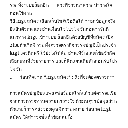
รวมทั้งระบบล็อกอิน — ควรพิจารณาความน่าวางใจ
ก่อนใช้งาน
วิธี k1gt สมัคร เลือกเว็บไซต์เชื่อถือได้ กรอกข้อมูลจริง
ยืนยันตัวตน และอ่านเงื่อนไขโปรโมชั่นก่อนการันตี
แนวทาง k1gt เข้าระบบ ล็อกอินด้วยบัญชีที่สมัคร เปิด
2FA ถ้าเกิดมี รวมทั้งตรวจตรากิจกรรมบัญชีเป็นประจำ
k1gt เครดิตฟรี ใช้ยังไงให้คุ้ม อ่านเทิร์นและก็ข้อจำกัด
เลือกเกมที่ร่วมรายการ และก็คิดแผนเดิมพันก่อนรับโปร
โมชั่น
1 — ก่อนที่จะกด “k1gt สมัคร”: สิ่งที่จะต้องตรวจตรา
การสมัครบัญชีบนแพลตฟอร์มอะไรก็แล้วแต่ควรจะเริ่ม
จากการตรวจทานความน่าวางใจ ด้วยเหตุว่าข้อมูลส่วน
ตัวและก็การคลังของคุณมีความหมาย ก่อนกด k1gt
สมัคร ให้สำรวจขั้นต่ำข้อกลุ่มนี้: