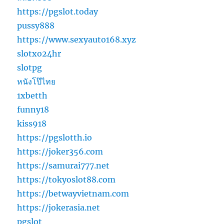
https://pgslot.today
pussy888
https://www.sexyauto168.xyz
slotxo24hr
slotpg
หนังโป๊ไทย
1xbetth
funny18
kiss918
https://pgslotth.io
https://joker356.com
https://samurai777.net
https://tokyoslot88.com
https://betwayvietnam.com
https://jokerasia.net
pgslot