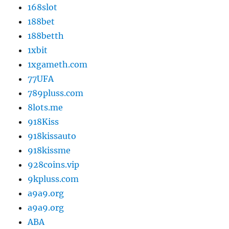
168slot
188bet
188betth
1xbit
1xgameth.com
77UFA
789pluss.com
8lots.me
918Kiss
918kissauto
918kissme
928coins.vip
9kpluss.com
a9a9.org
a9a9.org
ABA