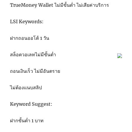
TrueMoney Wallet ไม่มีขั้นต่ำ ไม่เสียค่าบริการ
LSI Keywords:
ฝากถอนออโต้ 1 วัน
สล็อตวอเลทไม่มีขั้นต่ำ
ถอนเงินเร็ว ไม่มีอันตราย
ไม่ต้องแนบสลิป
Keyword Suggest:
ฝากขั้นต่ำ 1 บาท