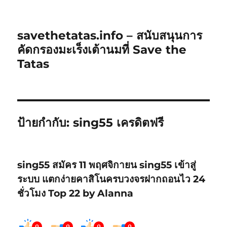
savethetatas.info – สนับสนุนการ
คัดกรองมะเร็งเต้านมที่ Save the
Tatas
ป้ายกำกับ:
sing55 เครดิตฟรี
sing55 สมัคร 11 พฤศจิกายน sing55 เข้าสู่
ระบบ แตกง่ายคาสิโนครบวงจรฝากถอนไว 24
ชั่วโมง Top 22 by Alanna
0
0
0
0