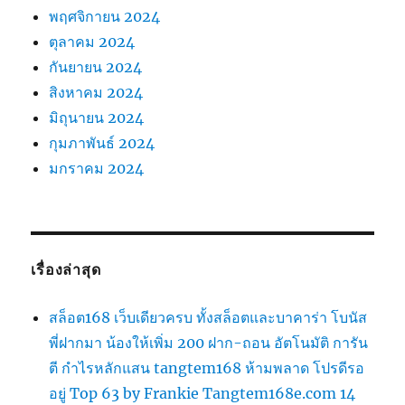
พฤศจิกายน 2024
ตุลาคม 2024
กันยายน 2024
สิงหาคม 2024
มิถุนายน 2024
กุมภาพันธ์ 2024
มกราคม 2024
เรื่องล่าสุด
สล็อต168 เว็บเดียวครบ ทั้งสล็อตและบาคาร่า โบนัส
พี่ฝากมา น้องให้เพิ่ม 200 ฝาก-ถอน อัตโนมัติ การัน
ตี กำไรหลักแสน tangtem168 ห้ามพลาด โปรดีรอ
อยู่ Top 63 by Frankie Tangtem168e.com 14