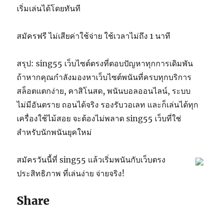
เริ่มเล่นได้โดยทันที
สมัครฟรี ไม่เสียค่าใช้จ่าย ใช้เวลาไม่ถึง 1 นาที
สรุป: sing55 เว็บไซต์ตรงที่ตอบปัญหาทุกการเดิมพัน
ถ้าหากคุณกำลังมองหาเว็บไซต์พนันที่ครบทุกบริการ
สล็อตแตกง่าย, คาสิโนสด, พนันบอลออนไลน์, ระบบ
ไม่มีอันตราย ถอนได้จริง รองรับวอเลท และก็เล่นได้ทุก
เครื่องใช้ไม้สอย จะต้องไม่พลาด sing55 เว็บที่ใช่
สำหรับนักพนันยุคใหม่
สมัครวันนี้ที่ sing55 แล้วเริ่มพนันกับเว็บตรง
ประสิทธิภาพ ที่เล่นง่าย จ่ายจริง!
Share