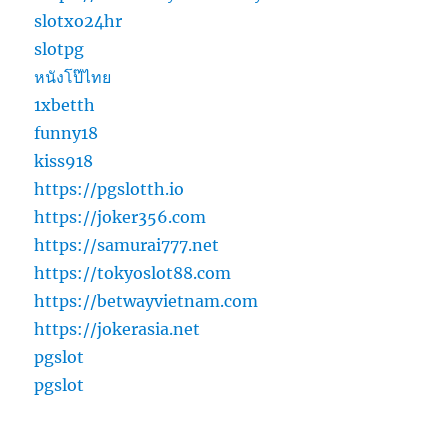
slotxo24hr
slotpg
หนังโป๊ไทย
1xbetth
funny18
kiss918
https://pgslotth.io
https://joker356.com
https://samurai777.net
https://tokyoslot88.com
https://betwayvietnam.com
https://jokerasia.net
pgslot
pgslot