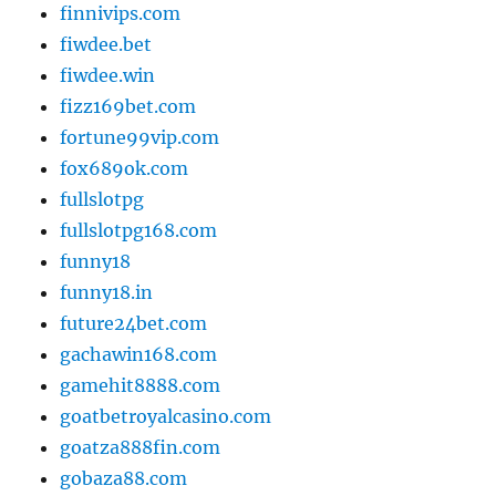
finnivips.com
fiwdee.bet
fiwdee.win
fizz169bet.com
fortune99vip.com
fox689ok.com
fullslotpg
fullslotpg168.com
funny18
funny18.in
future24bet.com
gachawin168.com
gamehit8888.com
goatbetroyalcasino.com
goatza888fin.com
gobaza88.com