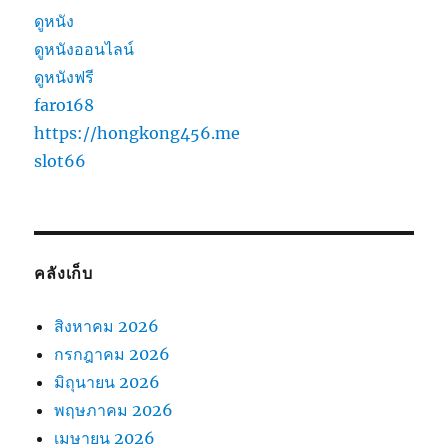
ดูหนัง
ดูหนังออนไลน์
ดูหนังฟรี
faro168
https://hongkong456.me
slot66
คลังเก็บ
สิงหาคม 2026
กรกฎาคม 2026
มิถุนายน 2026
พฤษภาคม 2026
เมษายน 2026