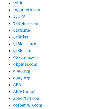
1xbit
1xgameth.com
77UFA
789pluss.com
8lots.me
918Kiss
918kissauto
918kissme
928coins.vip
9kpluss.com
a9a9.org
a9a9.org
ABA
ABAGroup2
abbet789.com
acebet789.com