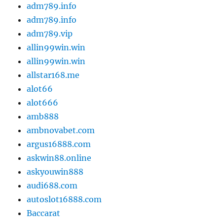
adm789.info
adm789.info
adm789.vip
allin99win.win
allin99win.win
allstar168.me
alot66
alot666
amb888
ambnovabet.com
argus16888.com
askwin88.online
askyouwin888
audi688.com
autoslot16888.com
Baccarat