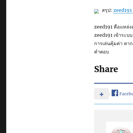
สรุป:
zeed191 
zeed191 คือแหล่งสร
zeed191 เข้าระบบ 
การเล่นคุ้มค่า หา
คำตอบ
Share
Faceb