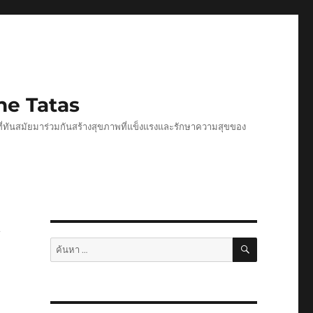
the Tatas
ี่ทันสมัยมาร่วมกันสร้างสุขภาพที่แข็งแรงและรักษาความสุขของ
ค้นหา
ค้นหา: