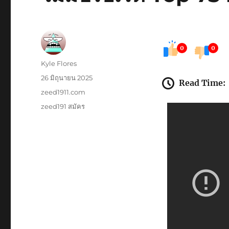
0
0
ผู้
Kyle Flores
เขียน
เขียน
26 มิถุนายน 2025
Read Time:
เมื่อ
หมวด
zeed1911.com
หมู่
ป้าย
zeed191 สมัคร
กำกับ