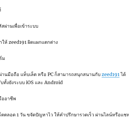
์
รหัสผ่านเพื่อเข้าระบบ
ทำให้ zeed191 ผิดแผกแตกต่าง
ร์ม
ผ่านมือถือ แท็บเล็ต หรือ PC ก็สามารถสนุกสนานกับ
zeed191
ได้
ับทั้งยังระบบ iOS และ Android
มืออาชีพ
ตลอด 1 วัน ขจัดปัญหาไว ให้คำปรึกษารวดเร็ว ผ่านไลน์หรือแช