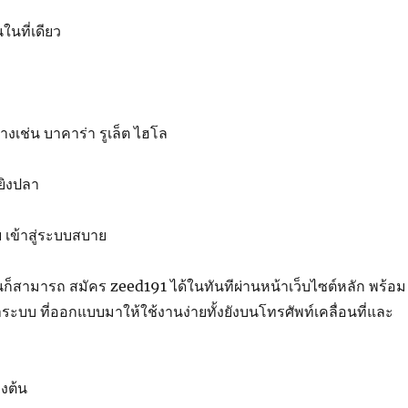
นที่เดียว
างเช่น บาคาร่า รูเล็ต ไฮโล
ยิงปลา
 เข้าสู่ระบบสบาย
ตอนก็สามารถ สมัคร zeed191 ได้ในทันทีผ่านหน้าเว็บไซต์หลัก พร้อม
ระบบ ที่ออกแบบมาให้ใช้งานง่ายทั้งยังบนโทรศัพท์เคลื่อนที่และ
องต้น