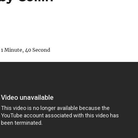
1 Minute, 40 Second