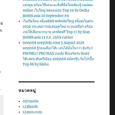
แห่งยุค พร้อมวิธีเล่นและสิ่งที่มือใหม่ต้องรู้ casino
online เว็บใหญ่ ทดลองเล่น Top 59 by Dedra
jin888.asia 20 September 69
เว็บเปิดใหม่ สล็อต888 websiteใหญ่ สล็อตเว็บตรง
าย
2026 ประสบการณ์เล่นยุคใหม่ ระบบเสถียร พร้อม
ุก
เกมให้เลือกมากมาย เครดิตฟรี Top 17 by Stan
Jin888.asia 23 ส.ค. 2569 casino
Sexy168 sexy168c.com 5 August 2026
sexy168 รู้ก่อนเลือกโต๊ะ เล่นได้มั่นใจกว่า ลุ้นรับ I
PHONE17 PRO MAX เกมดัง ฟีเจอร์ครบ สัมผัส
โต๊ะสดระดับพรีเมียม sexy168 สมัครปุ๊บ รับโปรปั๊บ
Top 88 by Kisha
หมวดหมู่
037movie
123lionth
123xos.com