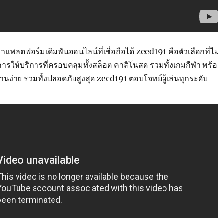
พลตฟอร์มเดิมพันออนไลน์ที่เชื่อถือได้ zeed191 คือตัวเลือกที่ไม
รให้บริการที่ครอบคลุมทั้งสล็อต คาสิโนสด รวมทั้งเกมกีฬา พร้
านง่าย รวมทั้งปลอดภัยสูงสุด zeed191 ตอบโจทย์ผู้เล่นทุกระดับ