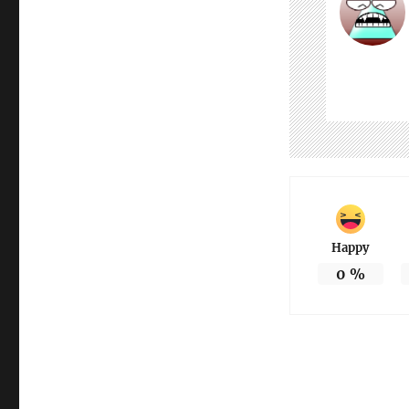
Happy
0
%