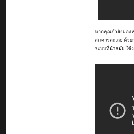
หากคุณกำลังมองหาแ
สมควรละเลย ด้วยกา
ระบบที่นำสมัย ใช้ง