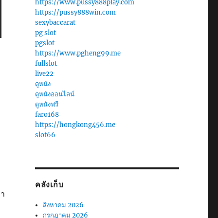
https://www.pussy888play.com
https://pussy888win.com
sexybaccarat
pg slot
pgslot
https://www.pgheng99.me
fullslot
live22
ดูหนัง
ดูหนังออนไลน์
ดูหนังฟรี
faro168
https://hongkong456.me
slot66
คลังเก็บ
่า
สิงหาคม 2026
กรกฎาคม 2026