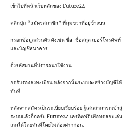
เข้าไปที่หน้าเว็บหลักของ Future24
คลิกปุ่ม “สมัครสมาชิก” ที่มุมขวาที่อยู่ข้างบน
กรอกข้อมูลส่วนตัว ดังเช่น ชื่อ-ชื่อสกุล เบอร์โทรศัพท์
และบัญชีธนาคาร
ตั้งรหัสผ่านที่ปรารถนาใช้งาน
กดรับรองลงทะเบียน หลังจากนั้นระบบจะสร้างบัญชีให้
ทันที
หลังจากสมัครเป็นระเบียบเรียบร้อย ผู้เล่นสามารถเข้าสู่
ระบบแล้วก็กดรับ Future24 เครดิตฟรี เพื่อทดสอบเล่น
เกมได้โดยทันทีโดยไม่ต้องฝากก่อน.