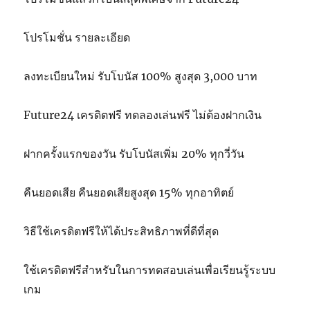
โปรโมชั่น รายละเอียด
ลงทะเบียนใหม่ รับโบนัส 100% สูงสุด 3,000 บาท
Future24 เครดิตฟรี ทดลองเล่นฟรี ไม่ต้องฝากเงิน
ฝากครั้งแรกของวัน รับโบนัสเพิ่ม 20% ทุกวี่วัน
คืนยอดเสีย คืนยอดเสียสูงสุด 15% ทุกอาทิตย์
วิธีใช้เครดิตฟรีให้ได้ประสิทธิภาพที่ดีที่สุด
ใช้เครดิตฟรีสำหรับในการทดสอบเล่นเพื่อเรียนรู้ระบบ
เกม