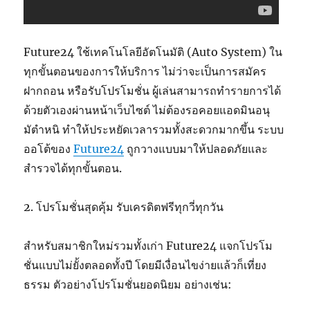
Future24 ใช้เทคโนโลยีอัตโนมัติ (Auto System) ใน
ทุกขั้นตอนของการให้บริการ ไม่ว่าจะเป็นการสมัคร
ฝากถอน หรือรับโปรโมชั่น ผู้เล่นสามารถทำรายการได้
ด้วยตัวเองผ่านหน้าเว็บไซต์ ไม่ต้องรอคอยแอดมินอนุ
มัตำหนิ ทำให้ประหยัดเวลารวมทั้งสะดวกมากขึ้น ระบบ
ออโต้ของ
Future24
ถูกวางแบบมาให้ปลอดภัยและ
สำรวจได้ทุกขั้นตอน.
2. โปรโมชั่นสุดคุ้ม รับเครดิตฟรีทุกวี่ทุกวัน
สำหรับสมาชิกใหม่รวมทั้งเก่า Future24 แจกโปรโม
ชั่นแบบไม่ยั้งตลอดทั้งปี โดยมีเงื่อนไขง่ายแล้วก็เที่ยง
ธรรม ตัวอย่างโปรโมชั่นยอดนิยม อย่างเช่น: