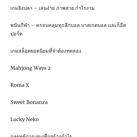
เกมยิงปลา – เล่นง่าย ภาพสวย กำไรงาม
พนันกีฬา – ครอบคลุมทุกลีกบอล บาสเกตบอล และก็อีส
ปอร์ต
เกมสล็อตยอดนิยมที่จำต้องทดลอง
Mahjong Ways 2
Roma X
Sweet Bonanza
Lucky Neko
กลยุทธ์การเล่นเพื่อสร้างกำไร