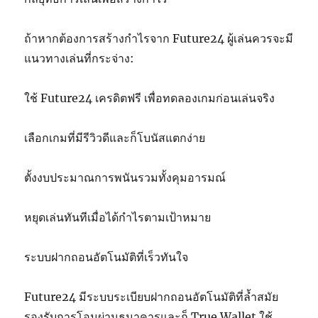
ถ้าหากต้องการสร้างกำไรจาก Future24 ผู้เล่นควรจะมี
แนวทางเล่นที่กระจ่าง:
ใช้ Future24 เครดิตฟรี เพื่อทดลองเกมก่อนเล่นจริง
เลือกเกมที่มีรีวิวดีและก็โบนัสแตกง่าย
ตั้งงบประมาณการพนันรวมทั้งคุมอารมณ์
หยุดเล่นทันทีเมื่อได้กำไรตามเป้าหมาย
ระบบฝากถอนอัตโนมัติที่เร็วทันใจ
Future24 มีระบบระเบียบฝากถอนอัตโนมัติที่ล้ำสมัย
รองรับการโอนผ่านธนาคารและก็ True Wallet ใช้