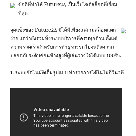
ข้อดีที่ทำให้ Future24 เป็นเว็บไซต์สล็อตที่เยี่ยม
ที่สุด
จุดแข็งของ Future24 มิได้มีเพียงแค่เกมสล็อตแตก
ง่าย แต่ว่ายังรวมทั้งระบบบริการที่ครบทุกด้าน ตั้งแต่
ความรวดเร็วสำหรับการทำธุรกรรมไปจนถึงความ
ปลอดภัยระดับค่อนข้างสูงที่ผู้เล่นวางใจได้แบบ 100%.
1. ระบบอัตโนมัติเต็มรูปแบบ ทำรายการได้ในไม่กี่วินาที