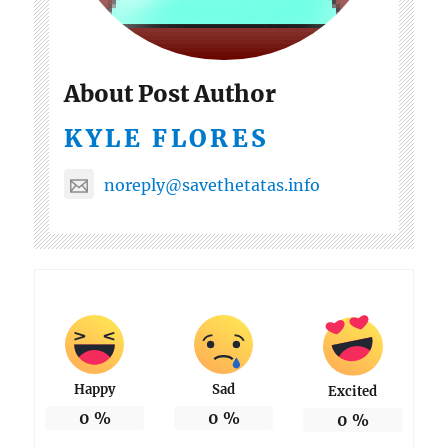
About Post Author
KYLE FLORES
noreply@savethetatas.info
Happy
Sad
Excited
0
%
0
%
0
%