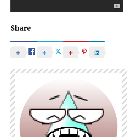
Share