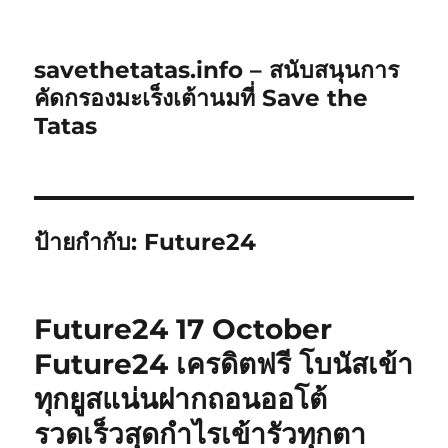
savethetatas.info – สนับสนุนการ
คัดกรองมะเร็งเต้านมที่ Save the
Tatas
ป้ายกำกับ:
Future24
Future24 17 October
Future24 เครดิตฟรี โบนัสเข้า
ทุกยูสแน่นฝากถอนออโต้
รวดเร็วสุดกำไรเข้ารัวทุกตา