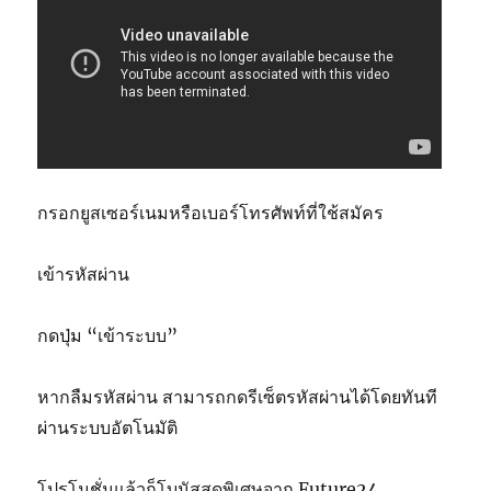
กรอกยูสเซอร์เนมหรือเบอร์โทรศัพท์ที่ใช้สมัคร
เข้ารหัสผ่าน
กดปุ่ม “เข้าระบบ”
หากลืมรหัสผ่าน สามารถกดรีเซ็ตรหัสผ่านได้โดยทันที
ผ่านระบบอัตโนมัติ
โปรโมชั่นแล้วก็โบนัสสุดพิเศษจาก Future24