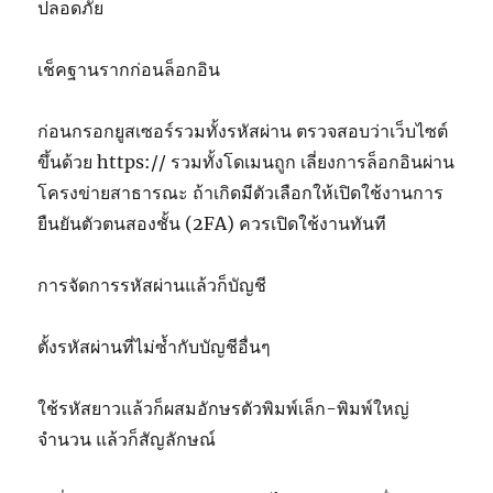
ปลอดภัย
เช็คฐานรากก่อนล็อกอิน
ก่อนกรอกยูสเซอร์รวมทั้งรหัสผ่าน ตรวจสอบว่าเว็บไซต์
ขึ้นด้วย https:// รวมทั้งโดเมนถูก เลี่ยงการล็อกอินผ่าน
โครงข่ายสาธารณะ ถ้าเกิดมีตัวเลือกให้เปิดใช้งานการ
ยืนยันตัวตนสองชั้น (2FA) ควรเปิดใช้งานทันที
การจัดการรหัสผ่านแล้วก็บัญชี
ตั้งรหัสผ่านที่ไม่ซ้ำกับบัญชีอื่นๆ
ใช้รหัสยาวแล้วก็ผสมอักษรตัวพิมพ์เล็ก-พิมพ์ใหญ่
จำนวน แล้วก็สัญลักษณ์