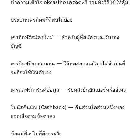
ทำความเข้าใจ okcasino เครดิตฟรี รวมทั้งวิธีใช้ให้คุ้ม
ประเภทเครดิตฟรีที่พบได้บ่อย
เครดิตฟรีสมัครใหม่ — สำหรับผู้ที่สมัครและรับรอง
บัญชี
เครดิตฟรีทดสอบเล่น — ให้ทดสอบเกมโดยไม่จำเป็นที่
จะต้องใช้เงินตัวเอง
เครดิตฟรีการันตีข้อมูล — รับหลังยืนยันเบอร์หรืออีเมล
โบนัสคืนเงิน (Cashback) — คืนส่วนใดส่วนหนึ่งของ
ยอดเสียตามข้อตกลง
ข้อแม้ทั่วๆไปที่ต้องระวัง