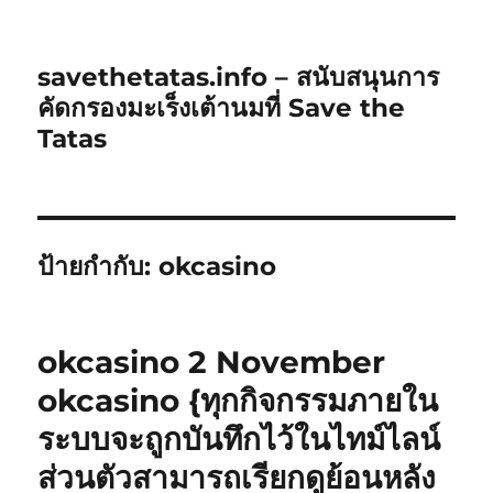
savethetatas.info – สนับสนุนการ
คัดกรองมะเร็งเต้านมที่ Save the
Tatas
ป้ายกำกับ:
okcasino
okcasino 2 November
okcasino {ทุกกิจกรรมภายใน
ระบบจะถูกบันทึกไว้ในไทม์ไลน์
ส่วนตัวสามารถเรียกดูย้อนหลัง