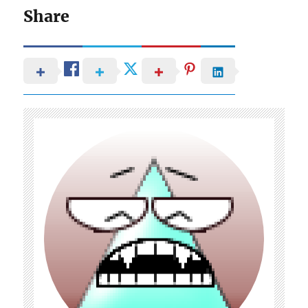
Share