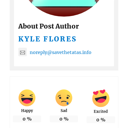
About Post Author
KYLE FLORES
noreply@savethetatas.info
Happy
Sad
Excited
0
%
0
%
0
%