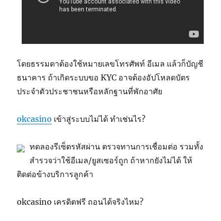
โดยธรรมดาต้องใช้หมายเลขโทรศัพท์ อีเมล แล้วก็บัญชี
ธนาคาร ถ้าเกิดระบบขอ KYC อาจต้องอัปโหลดบัตร
ประจำตัวประชาชนหรือหลักฐานที่พักอาศัย
okcasino
เข้าสู่ระบบไม่ได้ ทำเช่นไร?
ทดลองรีเซ็ตรหัสผ่าน ตรวจทานการเชื่อมต่อ รวมทั้ง
สำรวจว่าใช้อีเมล/ยูสเซอร์ถูก ถ้าหากยังไม่ได้ ให้
ติดต่อข้างบริการลูกค้า
okcasino เครดิตฟรี ถอนได้จริงไหม?