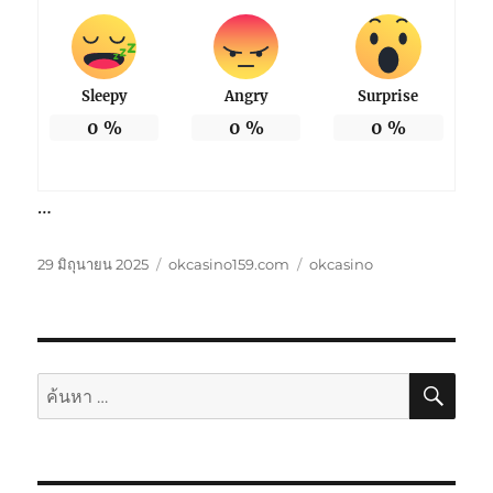
Sleepy
Angry
Surprise
0
%
0
%
0
%
…
เขียน
หมวด
ป้าย
29 มิถุนายน 2025
okcasino159.com
okcasino
เมื่อ
หมู่
กำกับ
ค้นห
ค้นหา: