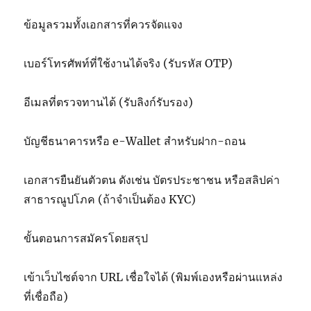
ข้อมูลรวมทั้งเอกสารที่ควรจัดแจง
เบอร์โทรศัพท์ที่ใช้งานได้จริง (รับรหัส OTP)
อีเมลที่ตรวจทานได้ (รับลิงก์รับรอง)
บัญชีธนาคารหรือ e-Wallet สำหรับฝาก-ถอน
เอกสารยืนยันตัวตน ดังเช่น บัตรประชาชน หรือสลิปค่า
สาธารณูปโภค (ถ้าจำเป็นต้อง KYC)
ขั้นตอนการสมัครโดยสรุป
เข้าเว็บไซต์จาก URL เชื่อใจได้ (พิมพ์เองหรือผ่านแหล่ง
ที่เชื่อถือ)