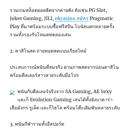
รวมเกมสล็อตยอดฮิตจากค่ายดัง ดังเช่น PG Slot,
Joker Gaming, JILI,
okcasino สมัคร
Pragmatic
Play ที่มาพร้อมระบบซื้อฟรีสปิน โบนัสแตกหลายครั้ง
รวมทั้งรองรับโหมดทดลองเล่น
2. คาสิโนสด ถ่ายทอดสดแบบเรียลไทม์
ประสบการณ์พนันที่สมจริง ผ่านภาพสดจากบ่อนคาสิโน
พร้อมดีลเลอร์สาวสวยระดับมือโปร
พนันกับดีลเลอร์จริงจาก SA Gaming, AE Sexy
และก็ Evolution Gaming เล่นได้ทั้งยังบาคาร่า
เสือมังกร รูเล็ต และก็ไฮโล พร้อมโต๊ะเดิมพันหลายระดับ
3. พนันกีฬารวมทั้งอีสปอร์ต