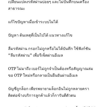
เปลี่ยนแปลงรหัสผ่านบ่อยๆ และไม่บันทึกบนเครื่อง
สาธารณะ
แก้ไขปัญหาเมื่อเข้าระบบไม่ได้
ปัญหา ต้นเหตุที่เป็นไปได้ แนวทางแก้ไข
ลืมรหัสผ่าน กรอกไม่ถูกหรือไม่ได้บันทึก ใช้ฟังก์ชัน
“ลืมรหัสผ่าน” เพื่อรีเซ็ตผ่านอีเมล
OTP ไม่มาถึง เบอร์ไม่ถูกจำเป็นต้องหรือสัญญาณล่ม
ขอ OTP ใหม่หรือกลายเป็นยืนยันผ่านอีเมล
บัญชีถูกล็อก เพียรพยายามล็อกอินไม่ถูกหลายครา
ติดต่อข้างบริการลูกค้าแล้วก็การันตีตัวตน