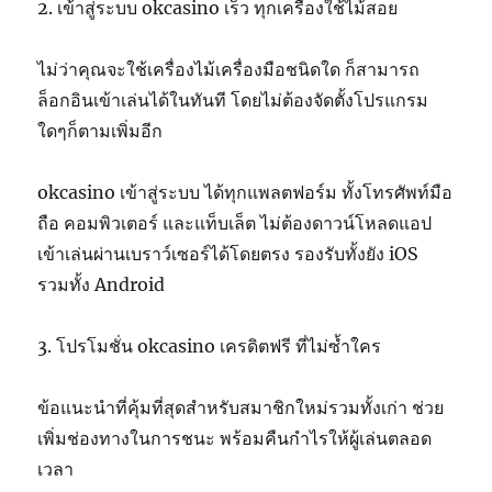
2. เข้าสู่ระบบ okcasino เร็ว ทุกเครื่องใช้ไม้สอย
ไม่ว่าคุณจะใช้เครื่องไม้เครื่องมือชนิดใด ก็สามารถ
ล็อกอินเข้าเล่นได้ในทันที โดยไม่ต้องจัดตั้งโปรแกรม
ใดๆก็ตามเพิ่มอีก
okcasino เข้าสู่ระบบ ได้ทุกแพลตฟอร์ม ทั้งโทรศัพท์มือ
ถือ คอมพิวเตอร์ และแท็บเล็ต ไม่ต้องดาวน์โหลดแอป
เข้าเล่นผ่านเบราว์เซอร์ได้โดยตรง รองรับทั้งยัง iOS
รวมทั้ง Android
3. โปรโมชั่น okcasino เครดิตฟรี ที่ไม่ซ้ำใคร
ข้อแนะนำที่คุ้มที่สุดสำหรับสมาชิกใหม่รวมทั้งเก่า ช่วย
เพิ่มช่องทางในการชนะ พร้อมคืนกำไรให้ผู้เล่นตลอด
เวลา