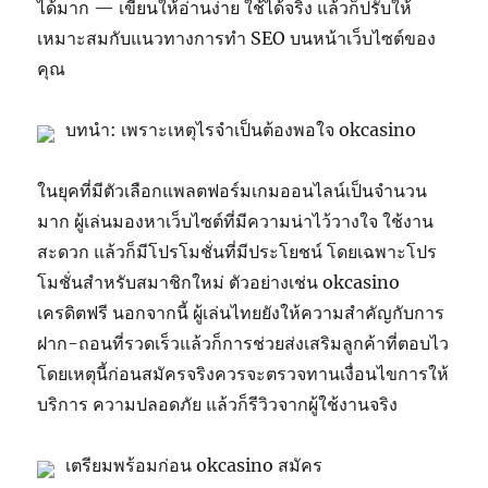
ได้มาก — เขียนให้อ่านง่าย ใช้ได้จริง แล้วก็ปรับให้
เหมาะสมกับแนวทางการทำ SEO บนหน้าเว็บไซต์ของ
คุณ
บทนำ: เพราะเหตุไรจำเป็นต้องพอใจ okcasino
ในยุคที่มีตัวเลือกแพลตฟอร์มเกมออนไลน์เป็นจำนวน
มาก ผู้เล่นมองหาเว็บไซต์ที่มีความน่าไว้วางใจ ใช้งาน
สะดวก แล้วก็มีโปรโมชั่นที่มีประโยชน์ โดยเฉพาะโปร
โมชั่นสำหรับสมาชิกใหม่ ตัวอย่างเช่น okcasino
เครดิตฟรี นอกจากนี้ ผู้เล่นไทยยังให้ความสำคัญกับการ
ฝาก-ถอนที่รวดเร็วแล้วก็การช่วยส่งเสริมลูกค้าที่ตอบไว
โดยเหตุนี้ก่อนสมัครจริงควรจะตรวจทานเงื่อนไขการให้
บริการ ความปลอดภัย แล้วก็รีวิวจากผู้ใช้งานจริง
เตรียมพร้อมก่อน okcasino สมัคร