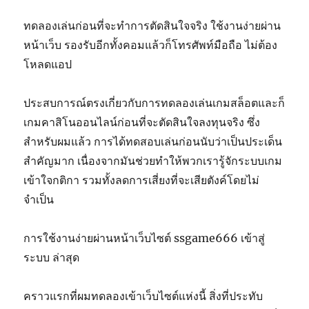
ทดลองเล่นก่อนที่จะทำการตัดสินใจจริง ใช้งานง่ายผ่าน
หน้าเว็บ รองรับอีกทั้งคอมแล้วก็โทรศัพท์มือถือ ไม่ต้อง
โหลดแอป
ประสบการณ์ตรงเกี่ยวกับการทดลองเล่นเกมสล็อตและก็
เกมคาสิโนออนไลน์ก่อนที่จะตัดสินใจลงทุนจริง ซึ่ง
สำหรับผมแล้ว การได้ทดสอบเล่นก่อนนับว่าเป็นประเด็น
สำคัญมาก เนื่องจากมันช่วยทำให้พวกเรารู้จักระบบเกม
เข้าใจกติกา รวมทั้งลดการเสี่ยงที่จะเสียตังค์โดยไม่
จำเป็น
การใช้งานง่ายผ่านหน้าเว็บไซต์ ssgame666 เข้าสู่
ระบบ ล่าสุด
คราวแรกที่ผมทดลองเข้าเว็บไซต์แห่งนี้ สิ่งที่ประทับ