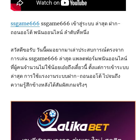
ssgame666
ssgame666 เข้าสู่ระบบ ล่าสุด ฝาก-
ถอนออโต้ พนันออนไลน์ ลำดับที่หนึ่ง
สวัสดีขอรับ วันนี้ผมอยากมาเล่าประสบการณ์ตรงจาก
การเล่น ssgame666 ล่าสุด แพลตฟอร์มพนันออนไลน์
ที่ผู้คนจำนวนไม่ใช้น้อยเอ๋ยถึงเดี๋ยวนี้ ตั้งแต่การเข้าระบบ
ล่าสุด การใช้แรงงานระบบฝาก-ถอนออโต้ ไปจนถึง
ความรู้สึกข้างหลังได้สัมผัสเกมจริงๆ