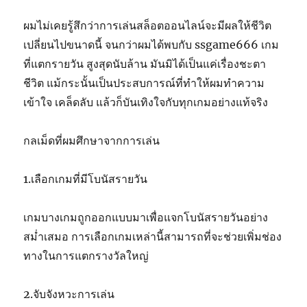
ผมไม่เคยรู้สึกว่าการเล่นสล็อตออนไลน์จะมีผลให้ชีวิต
เปลี่ยนไปขนาดนี้ จนกว่าผมได้พบกับ ssgame666 เกม
ที่แตกรายวัน สูงสุดนับล้าน มันมิได้เป็นแค่เรื่องชะตา
ชีวิต แม้กระนั้นเป็นประสบการณ์ที่ทำให้ผมทำความ
เข้าใจ เคล็ดลับ แล้วก็บันเทิงใจกับทุกเกมอย่างแท้จริง
กลเม็ดที่ผมศึกษาจากการเล่น
1.เลือกเกมที่มีโบนัสรายวัน
เกมบางเกมถูกออกแบบมาเพื่อแจกโบนัสรายวันอย่าง
สม่ำเสมอ การเลือกเกมเหล่านี้สามารถที่จะช่วยเพิ่มช่อง
ทางในการแตกรางวัลใหญ่
2.จับจังหวะการเล่น