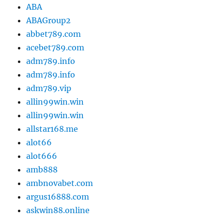
ABA
ABAGroup2
abbet789.com
acebet789.com
adm789.info
adm789.info
adm789.vip
allin99win.win
allin99win.win
allstar168.me
alot66
alot666
amb888
ambnovabet.com
argus16888.com
askwin88.online