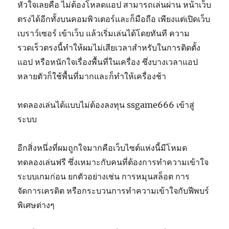
หัวใจเลยคือ ไม่ต้องโหลดแอป สามารถเล่นผ่าน หน้าเว็บ
ตรงได้อีกทั้งบนคอมพิวเตอร์และก็มือถือ เพียงแต่เปิดเว็บ
เบราว์เซอร์ เข้าเว็บ แล้วเริ่มเล่นได้โดยทันที ความ
รวดเร็วตรงนี้ทำให้ผมไม่เสียเวลาสำหรับในการติดตั้ง
แอป หรือหนักใจเรื่องพื้นที่ในเครื่อง ซึ่งบางเวลาแอป
หลายตัวก็ใช้พื้นที่มากและก็ทำให้เครื่องช้า
ทดลองเล่นได้แบบไม่ต้องลงทุน ssgame666 เข้าสู่
ระบบ
อีกสิ่งหนึ่งที่ผมถูกใจมากคือเว็บไซต์แห่งนี้มีโหมด
ทดลองเล่นฟรี ซึ่งเหมาะกับคนที่ต้องการทำความเข้าใจ
ระบบเกมก่อน ยกตัวอย่างเช่น การหมุนสล็อต การ
จัดการเครดิต หรือกระบวนการทำความเข้าใจกับฟีพบร์
พิเศษต่างๆ