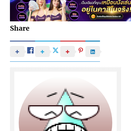
Share