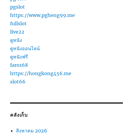
pgslot
https://www.pgheng99.me
fullslot
live22
ดูหนัง
ดูหนังออนไลน์
ดูหนังฟรี
faro168
https://hongkong456.me
slot66
คลังเก็บ
สิงหาคม 2026