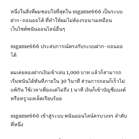
หนึ่งในสิ่งที่ผมชอบใจที่สุดใน ssgame666 เป็นระบบ
ฝาก-ถอนออโต้ ที่ทำให้ผมไม่ต้องรอนานเหมือน
เว็บไซต์พนันออนไลน์อื่นๆ
ssgame666 ประสบการณ์ตรงกับระบบฝาก-ถอนออ
โต้
ผมเคยลองฝากเงินเข้าเล่น 1,000 บาท แล้วก็สามารถ
เริ่มพนันได้ทันทีภายใน 30 วินาที ส่วนการถอนก็เร็วไม่
แพ้กัน ใช้เวลาเพียงแค่ไม่ถึง 1 นาที เงินก็เข้าบัญชีแบงค์
หรือทรูวอลเล็ตเรียบร้อย
ssgame666 เข้าสู่ระบบ พนันออนไลน์ครบวงจร ลำดับ
ที่หนึ่ง