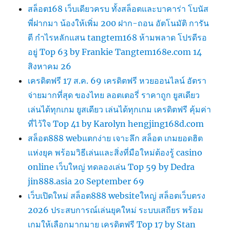
สล็อต168 เว็บเดียวครบ ทั้งสล็อตและบาคาร่า โบนัส
พี่ฝากมา น้องให้เพิ่ม 200 ฝาก-ถอน อัตโนมัติ การัน
ตี กำไรหลักแสน tangtem168 ห้ามพลาด โปรดีรอ
อยู่ Top 63 by Frankie Tangtem168e.com 14
สิงหาคม 26
เครดิตฟรี 17 ส.ค. 69 เครดิตฟรี หวยออนไลน์ อัตรา
จ่ายมากที่สุด ของไทย ลอตเตอรี่ ราคาถูก ยูสเดียว
เล่นได้ทุกเกม ยูสเดียว เล่นได้ทุกเกม เครดิตฟรี คุ้มค่า
ที่ไว้ใจ Top 41 by Karolyn hengjing168d.com
สล็อต888 webแตกง่าย เจาะลึก สล็อต เกมยอดฮิต
แห่งยุค พร้อมวิธีเล่นและสิ่งที่มือใหม่ต้องรู้ casino
online เว็บใหญ่ ทดลองเล่น Top 59 by Dedra
jin888.asia 20 September 69
เว็บเปิดใหม่ สล็อต888 websiteใหญ่ สล็อตเว็บตรง
2026 ประสบการณ์เล่นยุคใหม่ ระบบเสถียร พร้อม
เกมให้เลือกมากมาย เครดิตฟรี Top 17 by Stan