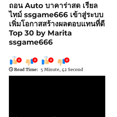
ถอน Auto บาคาร่าสด เรียล
ไทม์ ssgame666 เข้าสู่ระบบ
เพิ่มโอกาสสร้างผลตอบแทนที่ดี
Top 30 by Marita
ssgame666
0
0
0
0
Read Time:
5 Minute, 42 Second