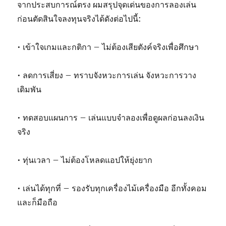
จากประสบการณ์ตรง ผมสรุปจุดเด่นของการลองเล่น
ก่อนตัดสินใจลงทุนจริงได้ดังต่อไปนี้:
• เข้าใจเกมและกติกา – ไม่ต้องเสียตังค์จริงเพื่อศึกษา
• ลดการเสี่ยง – ทราบจังหวะการเล่น จังหวะการวาง
เดิมพัน
• ทดสอบแผนการ – เล่นแบบจำลองเพื่อดูผลก่อนลงเงิน
จริง
• ทุ่นเวลา – ไม่ต้องโหลดแอปให้ยุ่งยาก
• เล่นได้ทุกที่ – รองรับทุกเครื่องไม้เครื่องมือ อีกทั้งคอม
และก็มือถือ