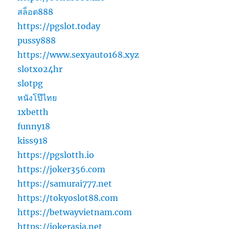
สล็อต888
https://pgslot.today
pussy888
https://www.sexyauto168.xyz
slotxo24hr
slotpg
หนังโป๊ไทย
1xbetth
funny18
kiss918
https://pgslotth.io
https://joker356.com
https://samurai777.net
https://tokyoslot88.com
https://betwayvietnam.com
https://jokerasia.net