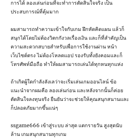
การได้ ลองเล่นก่อนที่จะทำการตัดสินใจจริง เป็น
ประสบการณ์ที่คุ้มมาก
ผมสามารถทำความเข้าใจกับเกม ฝึกหัดคิดแผน แล้วก็
สนุกได้โดยไม่ต้องวิตกกังวลเรื่องเงิน และก็ที่สำคัญเป็น
ความสะดวกสบายสำหรับเพื่อการใช้งานผ่าน หน้า
เว็บไซต์ตรง ไม่ต้องโหลดแอป รองรับทั้งยังคอมและก็
โทรศัพท์มือถือ ทำให้ผมสามารถเล่นได้ทุกหนทุกแห่ง
ถ้าเกิดผู้ใดกำลังลังเลว่าจะเริ่มเล่นเกมออนไลน์ ข้อ
แนะนำจากผมคือ ลองเล่นก่อน และหลังจากนั้นก็ค่อย
ตัดสินใจลงทุนจริง ยืนยันว่าจะช่วยให้คุณสนุกสนานและ
ก็ปลอดภัยมากขึ้นแน่ๆ
ssgame666 เข้าสู่ระบบ ล่าสุด แตกรายวัน สูงสุดนับ
ล้าน เกมสนุกสนานทุกเกม