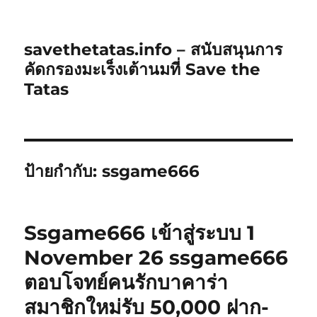
savethetatas.info – สนับสนุนการ
คัดกรองมะเร็งเต้านมที่ Save the
Tatas
ป้ายกำกับ:
ssgame666
Ssgame666 เข้าสู่ระบบ 1
November 26 ssgame666
ตอบโจทย์คนรักบาคาร่า
สมาชิกใหม่รับ 50,000 ฝาก-