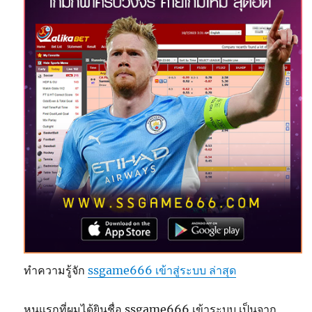
ทำความรู้จัก
ssgame666 เข้าสู่ระบบ ล่าสุด
หนแรกที่ผมได้ยินชื่อ ssgame666 เข้าระบบ เป็นจาก